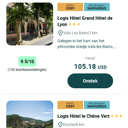
Logis Hôtel Grand Hôtel de
Lyon
Vals Les Bains
3 km
Gelegen in het hart van het
pittoreske stadje Vals-les-Bains,
biedt het Logis Grand Hôtel de Lyon
een idyllisch toevluchtsoord...
Vanaf
9.5/10
105.18
USD
(150 klantbeoordelingen)
Ontdek
Logis Hôtel le Chêne Vert
Rocher
8 km