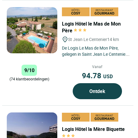
Logis Hôtel le Mas de Mon
Père
St Jean Le Centenier
14 km
De Logis Le Mas de Mon Père,
gelegen in Saint Jean Le Centenier
tussen Aubenas en Montélimar, is
een ware oase van rust...
Vanaf
9/10
94.78
USD
(74 klantbeoordelingen)
Ontdek
Logis Hôtel la Mère Biquette