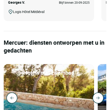
Georges V.
Ed
Blijf binnen 20-09-2025
Logis Hôtel Médiéval
Mercuer: diensten ontworpen met u in
gedachten
Hotels met zwembad