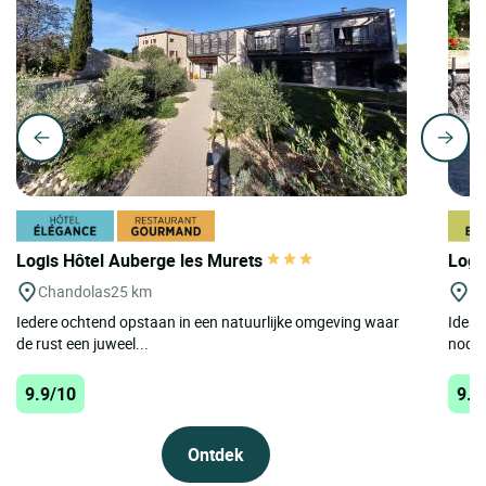
Logis Hôtel Auberge les Murets
Logi
Chandolas
25 km
St
Iedere ochtend opstaan ​​in een natuurlijke omgeving waar
Ideaa
de rust een juweel...
nodig
9.9/10
9.8
Ontdek