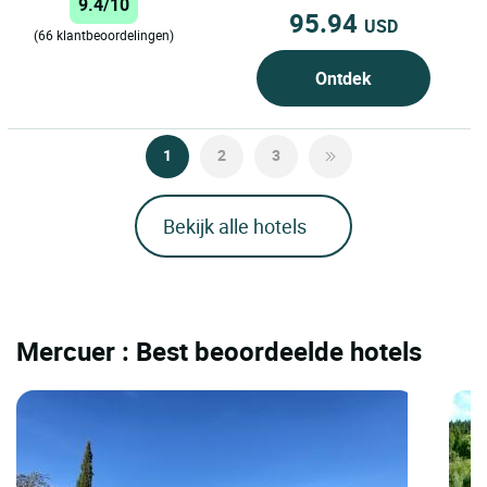
9.4/10
95.94
USD
(66 klantbeoordelingen)
Ontdek
1
2
3
Bekijk alle hotels
Mercuer : Best beoordeelde hotels