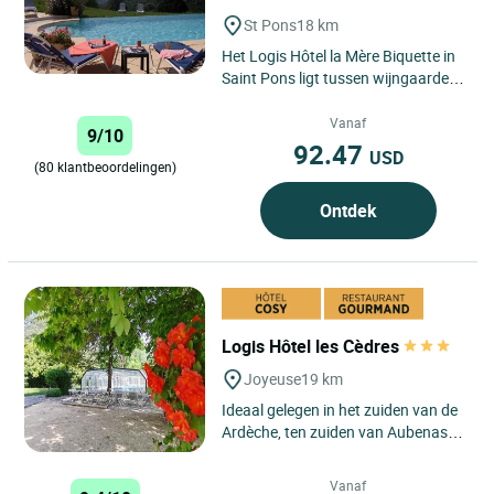
St Pons
18 km
Het Logis Hôtel la Mère Biquette in
Saint Pons ligt tussen wijngaarden
en kastanjebomen, op een hoogte
van 500 meter in...
Vanaf
9/10
92.47
USD
(80 klantbeoordelingen)
Ontdek
Logis Hôtel les Cèdres
Joyeuse
19 km
Ideaal gelegen in het zuiden van de
Ardèche, ten zuiden van Aubenas
en in het hart van het Regionaal
Natuurpark Monts d'Ardèche,...
Vanaf