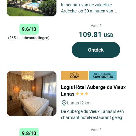
In het hart van de zuidelijke
Ardèche, op 30 minuten van
Aubenas, 70 km van Montélimar en
op 5 minuten van het
Vanaf
9.6/10
middeleeuwse...
109.81
USD
(265 klantbeoordelingen)
Ontdek
Logis Hôtel Auberge du Vieux
Lanas
Lanas
12 km
De Auberge du Vieux Lanas is een
charmant hotel-restaurant gelegen
aan de rand van de Gorges de
l'Ardèche, vlakbij de beroemde...
Vanaf
9.8/10