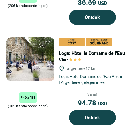
86.69
USD
(206 klantbeoordelingen)
Ontdek
Logis Hôtel le Domaine de l'Eau
Vive
Largentiere
12 km
Logis Hôtel Domaine de l'Eau Vive in
L'Argentière, gelegen in een
betoverende omgeving midden in
de natuur, is een oase...
Vanaf
9.8/10
94.78
USD
(105 klantbeoordelingen)
Ontdek