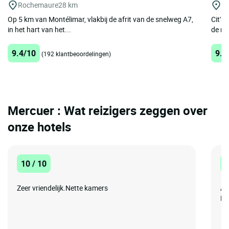
Rochemaure
28 km
Mo
Op 5 km van Montélimar, vlakbij de afrit van de snelweg A7,
Cit'h
in het hart van het...
de ru
9.4/10
9.7
(192 klantbeoordelingen)
Mercuer : Wat reizigers zeggen over
onze hotels
10 / 10
1
Zeer vriendelijk.Nette kamers
Al
Ne