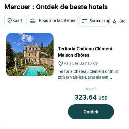
Mercuer : Ontdek de beste hotels
Kaart
Populaire faciliteiten
Sorteren op
Sterr
Teritoria Château Clément -
Maison d'hôtes
Vals Les Bains
3 km
Teritoria Château Clément onthult
zich in Vals-les-Bains als een
ingetogen adres waarvan de
aantrekkingskracht in de eerste...
Vanaf
323.64
USD
Ontdek