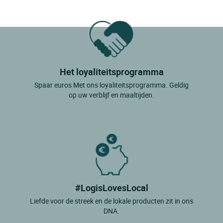
Het loyaliteitsprogramma
Spaar euros Met ons loyaliteitsprogramma. Geldig
op uw verblijf en maaltijden.
#LogisLovesLocal
Liefde voor de streek en de lokale producten zit in ons
DNA.