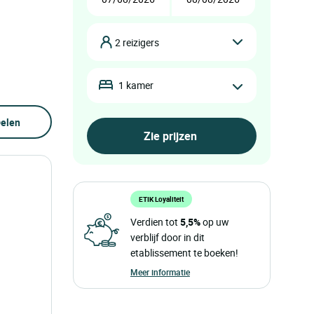
2 reizigers
1 kamer
elen
ETIK Loyaliteit
Verdien tot
5,5%
op uw
verblijf door in dit
etablissement te boeken!
Meer informatie