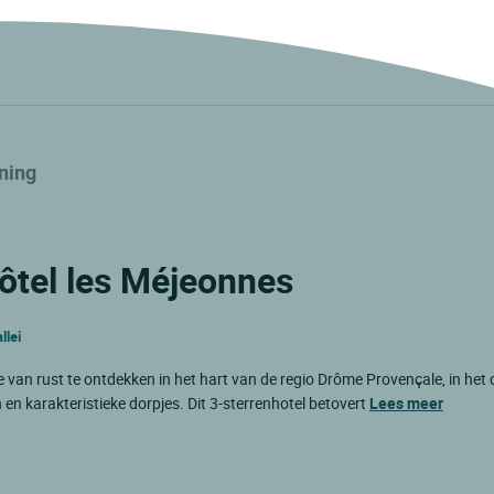
ning
Hôtel les Méjeonnes
llei
e van rust te ontdekken in het hart van de regio Drôme Provençale, in he
en karakteristieke dorpjes. Dit 3-sterrenhotel betovert
Lees meer