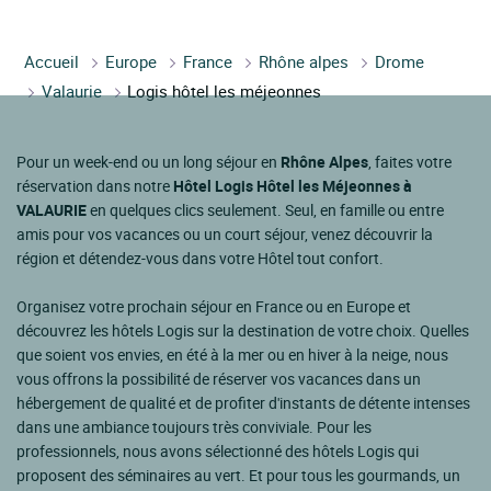
Accueil
Europe
France
Rhône alpes
Drome
Valaurie
Logis hôtel les méjeonnes
Pour un week-end ou un long séjour en
Rhône Alpes
, faites votre
réservation dans notre
Hôtel Logis Hôtel les Méjeonnes à
VALAURIE
en quelques clics seulement. Seul, en famille ou entre
amis pour vos vacances ou un court séjour, venez découvrir la
région et détendez-vous dans votre Hôtel tout confort.
Organisez votre prochain séjour en France ou en Europe et
découvrez les hôtels Logis sur la destination de votre choix. Quelles
que soient vos envies, en été à la mer ou en hiver à la neige, nous
vous offrons la possibilité de réserver vos vacances dans un
hébergement de qualité et de profiter d'instants de détente intenses
dans une ambiance toujours très conviviale. Pour les
professionnels, nous avons sélectionné des hôtels Logis qui
proposent des séminaires au vert. Et pour tous les gourmands, un