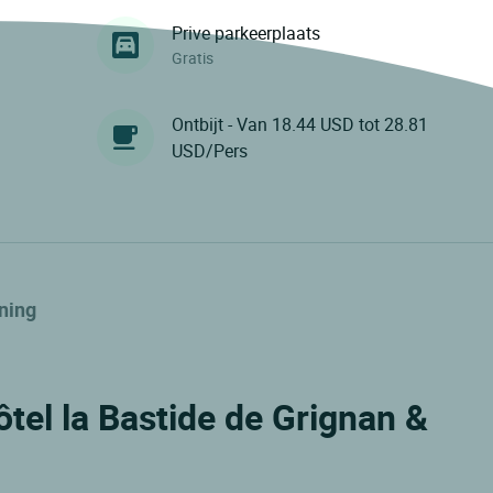
Prive parkeerplaats
Gratis
Ontbijt - Van 18.44 USD tot 28.81
USD/Pers
ning
Hôtel la Bastide de Grignan &