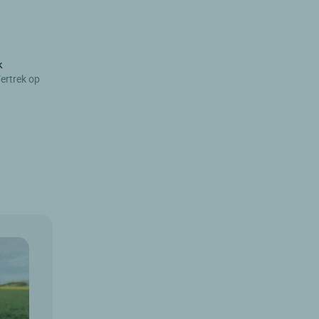
k
ertrek op