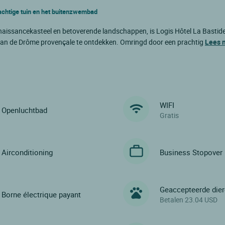
rachtige tuin en het buitenzwembad
enaissancekasteel en betoverende landschappen, is Logis Hôtel La Bastid
 van de Drôme provençale te ontdekken. Omringd door een prachtig
Lees 
WIFI
Openluchtbad
Gratis
Airconditioning
Business Stopover
Geaccepteerde die
Borne électrique payant
Betalen 23.04 USD