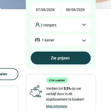
2 reizigers
1 kamer
elen
ETIK Loyaliteit
Verdien tot
5,5%
op uw
verblijf door in dit
etablissement te boeken!
Meer informatie