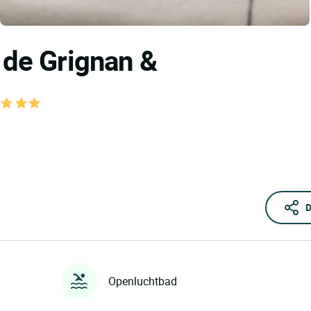
 de Grignan &
e
D
Openluchtbad