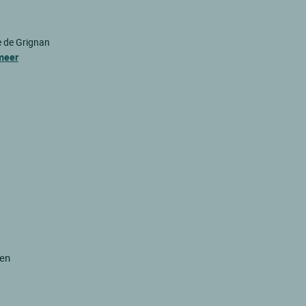
e de Grignan
meer
ren