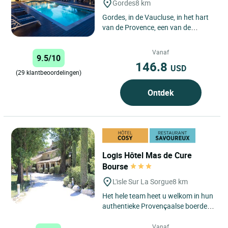
Gordes
8 km
Gordes, in de Vaucluse, in het hart
van de Provence, een van de
mooiste regio's van Frankrijk, is
wereldwijd bekend. Gelegen...
Vanaf
9.5/10
146.8
USD
(29 klantbeoordelingen)
Ontdek
Logis Hôtel Mas de Cure
Bourse
L'isle Sur La Sorgue
8 km
Het hele team heet u welkom in hun
authentieke Provençaalse boerderij,
nu een charmant hotel. Deze
voormalige herberg uit...
Vanaf