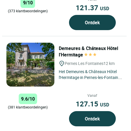
9/10
121.37
USD
(373 klantbeoordelingen)
Ontdek
Demeures & Châteaux Hôtel
l'Hermitage
Pernes Les Fontaines
12 km
Het Demeures & Châteaux Hôtel
l'Hermitage in Pernes-les-Fontaines,
gelegen op slechts 10 kilometer van
Isle-sur-la-Sorgue...
Vanaf
9.6/10
127.15
USD
(381 klantbeoordelingen)
Ontdek