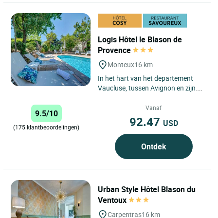
Logis Hôtel le Blason de
Provence
Monteux
16 km
In het hart van het departement
Vaucluse, tussen Avignon en zijn
fantastische Theaterfestival,
Carpentras, het vertrekpunt...
Vanaf
9.5/10
92.47
USD
(175 klantbeoordelingen)
Ontdek
Urban Style Hôtel Blason du
Ventoux
Carpentras
16 km