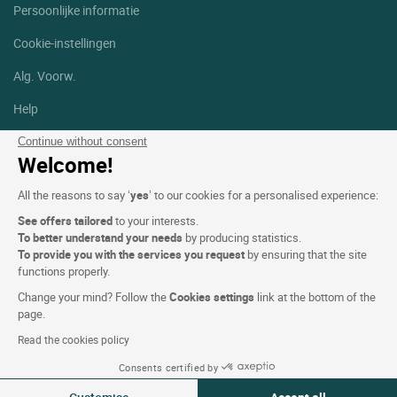
Persoonlijke informatie
Cookie-instellingen
Alg. Voorw.
Help
Sitemap
Continue without consent
Welcome!
Foto's
All the reasons to say ‘
yes
’ to our cookies for a personalised experience:
Volg ons
See offers tailored
to your interests.
Facebook
Instagram
To better understand your needs
by producing statistics.
To provide you with the services you request
by ensuring that the site
functions properly.
Linkedin
Change your mind? Follow the
Cookies settings
link at the bottom of the
page.
Read the cookies policy
Consents certified by
Logis Hotels copyright © 2026 Alle rechten voorbehouden - CGV.