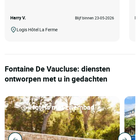
Harry V.
De
Blijf binnen 23-05-2026
Logis Hôtel La Ferme
Fontaine De Vaucluse: diensten
ontworpen met u in gedachten
Hotels met zwembad