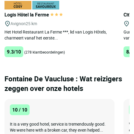
Logis Hôtel la Ferme
Cit'
Avignon
25 km
Vi
Het Hotel Restaurant La Ferme ***, lid van Logis Hôtels,
Gun u
charmeert vanaf het eerste...
van A
9.3/10
8/1
(278 klantbeoordelingen)
Fontaine De Vaucluse : Wat reizigers
zeggen over onze hotels
10 / 10
8
It is a very good hotel, service is tremendously good.
Wi
We were here with a broken car, they even helped...
di