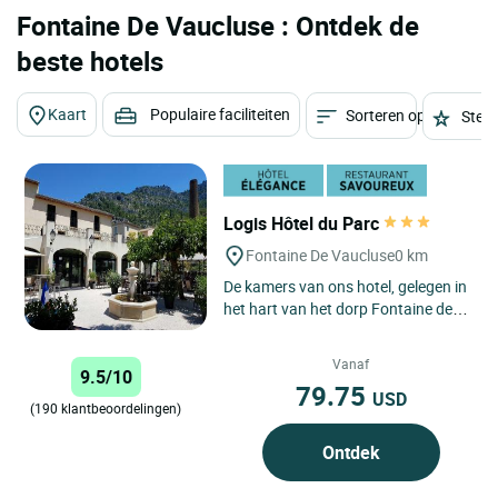
Fontaine De Vaucluse : Ontdek de
beste hotels
Kaart
Populaire faciliteiten
Sorteren op
Sterr
Logis Hôtel du Parc
Fontaine De Vaucluse
0 km
De kamers van ons hotel, gelegen in
het hart van het dorp Fontaine de
Vaucluse, bieden u het moment van
ontspanning waar...
Vanaf
9.5/10
79.75
USD
(190 klantbeoordelingen)
Ontdek