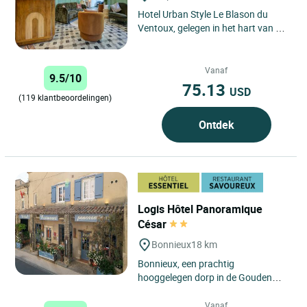
Hotel Urban Style Le Blason du
Ventoux, gelegen in het hart van de
Vaucluse, verwelkomt u in
Carpentras in een eigentijdse...
Vanaf
9.5/10
75.13
USD
(119 klantbeoordelingen)
Ontdek
Logis Hôtel Panoramique
César
Bonnieux
18 km
Bonnieux, een prachtig
hooggelegen dorp in de Gouden
Driehoek in de Vaucluse, in het hart
van de Provence, ligt op 10 km...
Vanaf