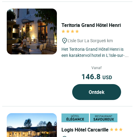
Teritoria Grand Hôtel Henri
L'isle Sur La Sorgue
6 km
Het Teritoria Grand Hôtel Henri is
een karaktervol hotel in L’Isle-sur-la-
Sorgue, in het hart van de regio
Provence-Alpes-Côte...
Vanaf
146.8
USD
Ontdek
Logis Hôtel Carcarille