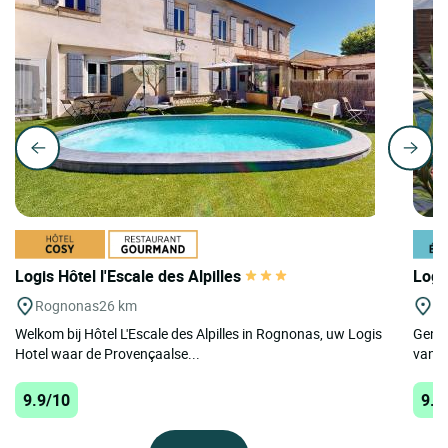
Logis Hôtel l'Escale des Alpilles
Logi
Rognonas
26 km
Le
Welkom bij Hôtel L'Escale des Alpilles in Rognonas, uw Logis
Genes
Hotel waar de Provençaalse...
van d
9.9/10
9.7