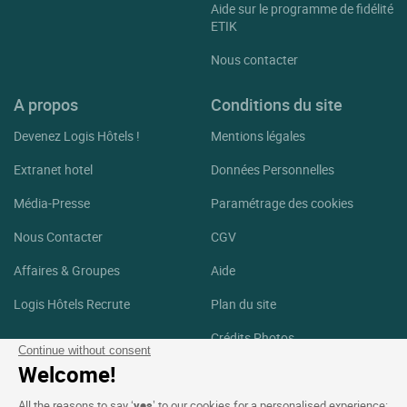
Aide sur le programme de fidélité
ETIK
Nous contacter
A propos
Conditions du site
Devenez Logis Hôtels !
Mentions légales
Extranet hotel
Données Personnelles
Média-Presse
Paramétrage des cookies
Nous Contacter
CGV
Affaires & Groupes
Aide
Logis Hôtels Recrute
Plan du site
Crédits Photos
Continue without consent
Welcome!
Suivez-nous
All the reasons to say ‘
yes
’ to our cookies for a personalised experience: