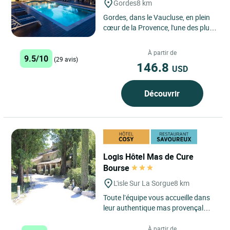
Gordes
8 km
Gordes, dans le Vaucluse, en plein
cœur de la Provence, l'une des plus
belles régions de France, est connu
dans le monde...
À partir de
9.5/10
(29 avis)
146.8
USD
Découvrir
Logis Hôtel Mas de Cure
Bourse
L'isle Sur La Sorgue
8 km
Toute l’équipe vous accueille dans
leur authentique mas provençal
devenu hôtellerie de charme. Cet
ancien relais de...
À partir de