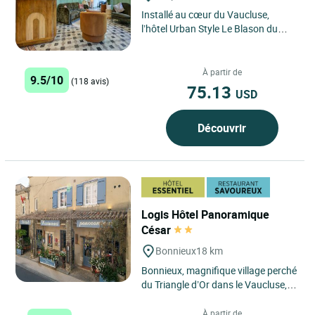
Installé au cœur du Vaucluse,
l’hôtel Urban Style Le Blason du
Ventoux vous accueille à
Carpentras dans une ambiance...
À partir de
9.5/10
(118 avis)
75.13
USD
Découvrir
Logis Hôtel Panoramique
César
Bonnieux
18 km
Bonnieux, magnifique village perché
du Triangle d’Or dans le Vaucluse,
en plein cœur de la Provence se
situe à 10km...
À partir de