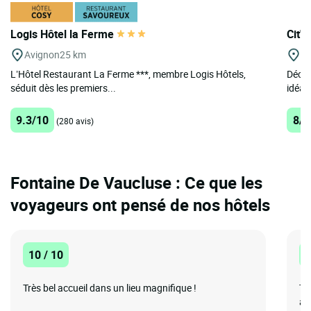
Logis Hôtel la Ferme
Cit'
Avignon
25 km
Vi
L’Hôtel Restaurant La Ferme ***, membre Logis Hôtels,
Décou
séduit dès les premiers...
idéal
9.3/10
8/1
(280 avis)
Fontaine De Vaucluse : Ce que les
voyageurs ont pensé de nos hôtels
10 / 10
1
Très bel accueil dans un lieu magnifique !
Tr
ad