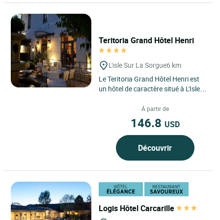
Teritoria Grand Hôtel Henri
L'isle Sur La Sorgue
6 km
Le Teritoria Grand Hôtel Henri est
un hôtel de caractère situé à L'Isle-
sur-la-Sorgue, au cœur de la région
Provence-Alpes-Côte...
À partir de
146.8
USD
Découvrir
Logis Hôtel Carcarille