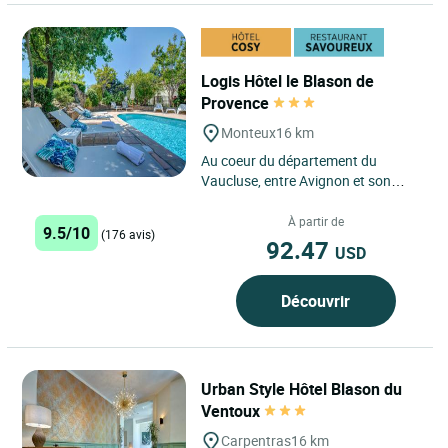
Logis Hôtel le Blason de
Provence
Monteux
16 km
Au coeur du département du
Vaucluse, entre Avignon et son
fabuleux Festival de théâtre,
Carpentras point de départ pour...
À partir de
9.5/10
(176 avis)
92.47
USD
Découvrir
Urban Style Hôtel Blason du
Ventoux
Carpentras
16 km