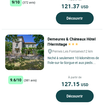
9/10
(372 avis)
121.37
USD
Découvrir
Demeures & Châteaux Hôtel
l'Hermitage
Pernes Les Fontaines
12 km
Niché à seulement 10 kilomètres de
l'Isle-sur-la-Sorgue et aux pieds
majestueux du Mont Ventoux, le
Demeures & Châteaux...
À partir de
9.6/10
(381 avis)
127.15
USD
Découvrir