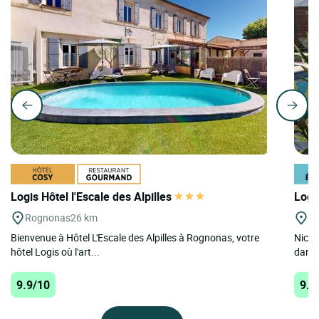
Logis Hôtel l'Escale des Alpilles
Logi
Rognonas
26 km
Le
Bienvenue à Hôtel L'Escale des Alpilles à Rognonas, votre
Niché
hôtel Logis où l'art...
dans 
9.9/10
9.8