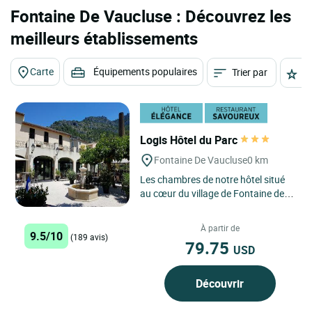
Fontaine De Vaucluse : Découvrez les
meilleurs établissements
Carte
Équipements populaires
Trier par
É
Logis Hôtel du Parc
Fontaine De Vaucluse
0 km
Les chambres de notre hôtel situé
au cœur du village de Fontaine de
Vaucluse, vous offrira le moment de
détente dont...
À partir de
9.5/10
(189 avis)
79.75
USD
Découvrir