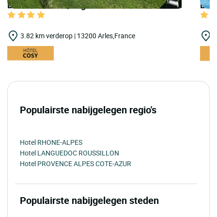
LOGIS HOTELS | Logis Hôtel le Rodin
LOGI
3.82 km verderop | 13200 Arles,France
4
Populairste nabijgelegen regio's
Hotel RHONE-ALPES
Hotel LANGUEDOC ROUSSILLON
Hotel PROVENCE ALPES COTE-AZUR
Populairste nabijgelegen steden