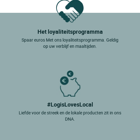
Het loyaliteitsprogramma
Spaar euros Met ons loyaliteitsprogramma. Geldig
op uw verblijf en maaltijden.
#LogisLovesLocal
Liefde voor de streek en de lokale producten zit in ons
DNA.