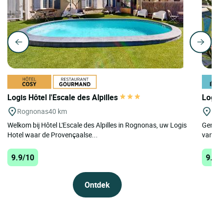
Logis Hôtel l'Escale des Alpilles
Logi
Rognonas
40 km
Le
Welkom bij Hôtel L'Escale des Alpilles in Rognonas, uw Logis
Genes
Hotel waar de Provençaalse...
van d
9.9/10
9.8
Ontdek