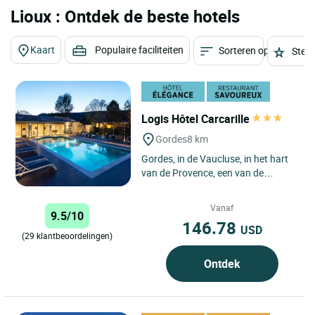
Lioux : Ontdek de beste hotels
Kaart
Populaire faciliteiten
Sorteren op
Sterr
Logis Hôtel Carcarille
Gordes
8 km
Gordes, in de Vaucluse, in het hart
van de Provence, een van de
mooiste regio's van Frankrijk, is
wereldwijd bekend. Gelegen...
Vanaf
9.5/10
146.78
USD
(29 klantbeoordelingen)
Ontdek