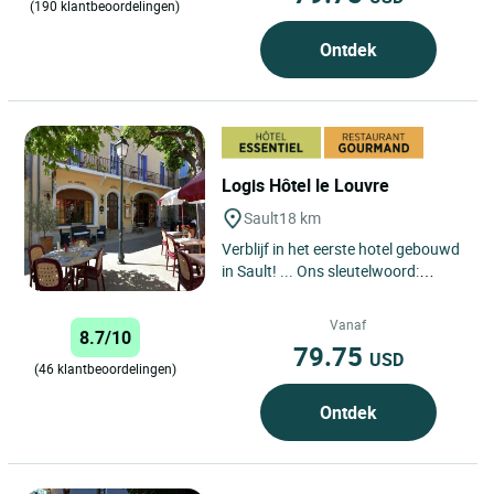
(190 klantbeoordelingen)
Ontdek
Logis Hôtel le Louvre
Sault
18 km
Verblijf in het eerste hotel gebouwd
in Sault! ... Ons sleutelwoord:
eenvoudig, natuurlijk en
ontspannen. Het is in deze...
Vanaf
8.7/10
79.75
USD
(46 klantbeoordelingen)
Ontdek