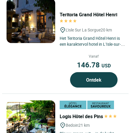
Teritoria Grand Hôtel Henri
L'isle Sur La Sorgue
20 km
Het Teritoria Grand Hôtel Henri is
een karaktervol hotel in L’Isle-sur-la-
Sorgue, in het hart van de regio
Provence-Alpes-Côte...
Vanaf
146.78
USD
Ontdek
Logis Hôtel des Pins
Bedoin
21 km