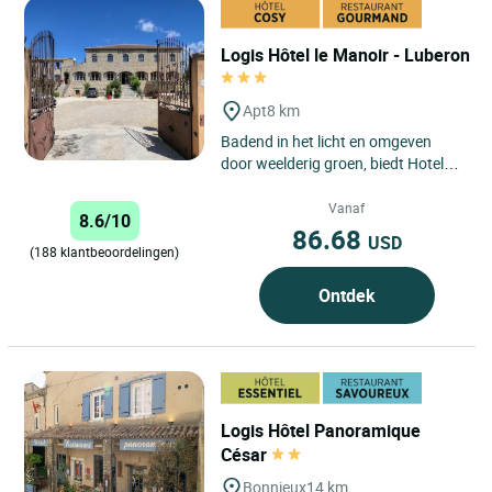
Logis Hôtel le Manoir - Luberon
Apt
8 km
Badend in het licht en omgeven
door weelderig groen, biedt Hotel
Restaurant Le Manoir
kwaliteitsdiensten in een
Vanaf
8.6/10
beschermde...
86.68
USD
(188 klantbeoordelingen)
Ontdek
Logis Hôtel Panoramique
César
Bonnieux
14 km