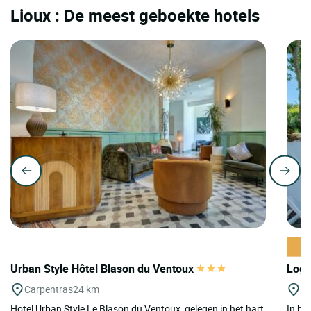
Lioux : De meest geboekte hotels
Urban Style Hôtel Blason du Ventoux
Logi
Carpentras
24 km
M
Hotel Urban Style Le Blason du Ventoux, gelegen in het hart
In he