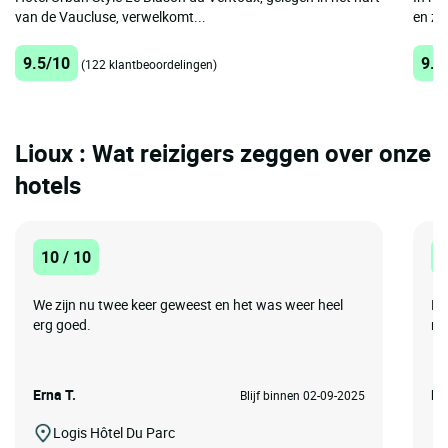
van de Vaucluse, verwelkomt...
en zij
9.5/10
9.5
(122 klantbeoordelingen)
Lioux : Wat reizigers zeggen over onze
hotels
10 / 10
8
We zijn nu twee keer geweest en het was weer heel
He
erg goed.
ru
Erna T.
Fil
Blijf binnen 02-09-2025
Logis Hôtel Du Parc