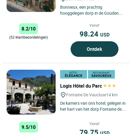
Bonnieux, een prachtig
hooggelegen dorp in de Gouden
Driehoek in de Vaucluse, in het hart
van de Provence, ligt op 10 km...
Vanaf
8.2/10
98.24
USD
(52 klantbeoordelingen)
Ontdek
Logis Hôtel du Parc
Fontaine De Vaucluse
14 km
De kamers van ons hotel, gelegen in
het hart van het dorp Fontaine de
Vaucluse, bieden u het moment van
ontspanning waar...
Vanaf
9.5/10
79.75
USD