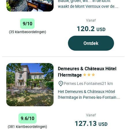
Blauw, groen, wit... in de lucht
waakt de Mont Ventoux over de
heuvels en wijngaarden. Aan zijn
voet, de pijnbomen, een
Vanaf
9/10
Provençaals...
120.2
USD
(35 klantbeoordelingen)
Ontdek
Demeures & Châteaux Hôtel
l'Hermitage
Pernes Les Fontaines
21 km
Het Demeures & Châteaux Hôtel
l'Hermitage in Pernes-les-Fontaines,
gelegen op slechts 10 kilometer van
Isle-sur-la-Sorgue...
Vanaf
9.6/10
127.13
USD
(381 klantbeoordelingen)