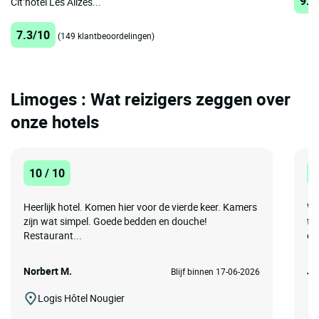
9.1
Cit’hotel Les Alizés...
7.3/10
(149 klantbeoordelingen)
Limoges : Wat reizigers zeggen over
onze hotels
10 / 10
8
Heerlijk hotel. Komen hier voor de vierde keer. Kamers
Wi
zijn wat simpel. Goede bedden en douche!
te
Restaurant...
en 
Norbert M.
Je
Blijf binnen 17-06-2026
Logis Hôtel Nougier