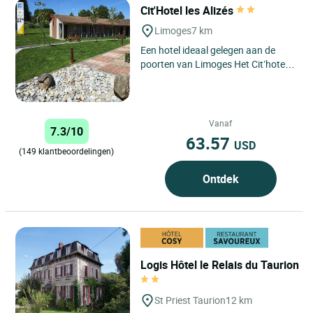
Cit'Hotel les Alizés
Limoges
7 km
Een hotel ideaal gelegen aan de
poorten van Limoges Het Cit’hotel
Les Alizés ligt op slechts een
steenworp afstand van...
Vanaf
7.3/10
63.57
USD
(149 klantbeoordelingen)
Ontdek
Logis Hôtel le Relais du Taurion
St Priest Taurion
12 km