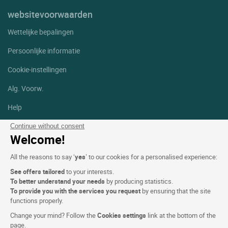
websitevoorwaarden
Wettelijke bepalingen
Persoonlijke informatie
Cookie-instellingen
Alg. Voorw.
Help
Sitemap
Continue without consent
Welcome!
Foto's
All the reasons to say ‘
yes
’ to our cookies for a personalised experience:
Volg ons
See offers tailored
to your interests.
Facebook
Instagram
To better understand your needs
by producing statistics.
To provide you with the services you request
by ensuring that the site
functions properly.
Linkedin
Change your mind? Follow the
Cookies settings
link at the bottom of the
page.