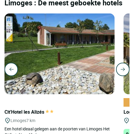
Limoges : De meest geboekte hotels
Cit'Hotel les Alizés
Logi
Limoges
7 km
Pi
Een hotel ideaal gelegen aan de poorten van Limoges Het