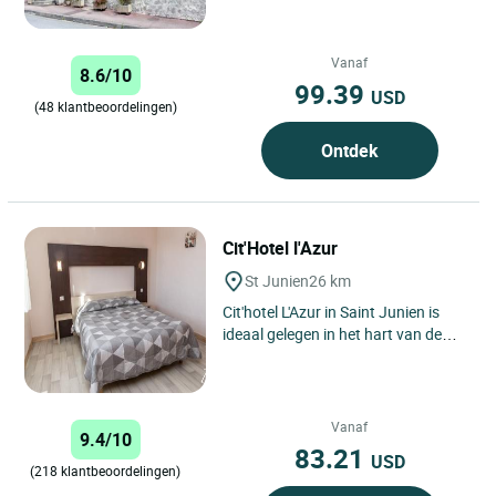
Vanaf
8.6/10
99.39
USD
(48 klantbeoordelingen)
Ontdek
Cit'Hotel l'Azur
St Junien
26 km
Cit'hotel L'Azur in Saint Junien is
ideaal gelegen in het hart van de
Limousin, een regio rijk aan
natuurlijk en historisch...
Vanaf
9.4/10
83.21
USD
(218 klantbeoordelingen)