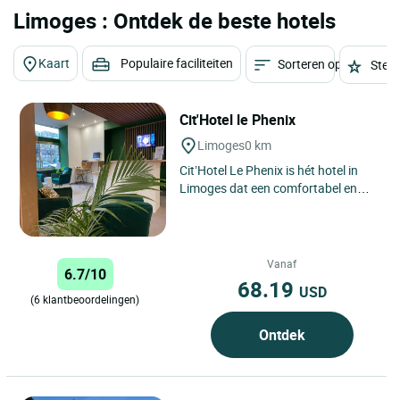
Limoges : Ontdek de beste hotels
Kaart
Populaire faciliteiten
Sorteren op
Sterr
Cit'Hotel le Phenix
Limoges
0 km
Cit’Hotel Le Phenix is ​​hét hotel in
Limoges dat een comfortabel en
aangenaam verblijf belooft, of u nu
in de stad...
Vanaf
6.7/10
68.19
USD
(6 klantbeoordelingen)
Ontdek