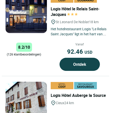
Logis Hôtel le Relais Saint-
Jacques
St Leonard De Noblat
18 km
Het hotelrestaurant Logis "Le Relais
Saint Jacques" ligt in het hart van
Limousin in een middeleeuwse stad,
Saint Léonard...
Vanaf
8.2/10
92.46
USD
(126 klantbeoordelingen)
Ontdek
Logis Hôtel Auberge la Source
Cieux
24 km