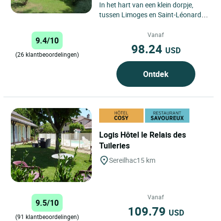
In het hart van een klein dorpje,
tussen Limoges en Saint-Léonard
de Noblat, verwelkomt Le Relais du
Taurion u in een oud...
Vanaf
9.4/10
98.24
USD
(26 klantbeoordelingen)
Ontdek
Logis Hôtel le Relais des
Tuileries
Sereilhac
15 km
Vanaf
9.5/10
109.79
USD
(91 klantbeoordelingen)