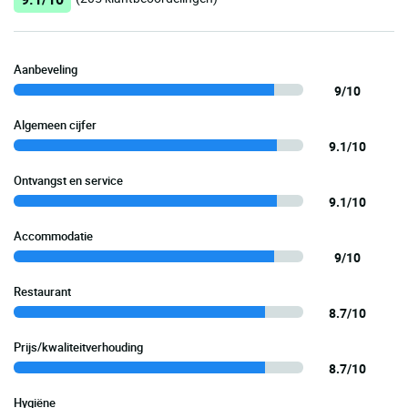
Aanbeveling
9/10
Algemeen cijfer
9.1/10
Ontvangst en service
9.1/10
Accommodatie
9/10
Restaurant
8.7/10
Prijs/kwaliteitverhouding
8.7/10
Hygiëne