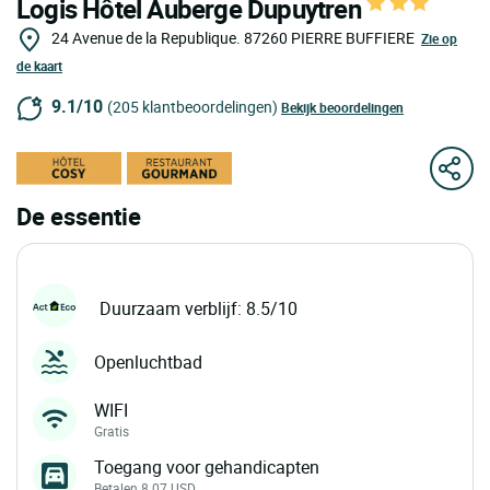
Logis Hôtel Auberge Dupuytren
24 Avenue de la Republique.
87260
PIERRE BUFFIERE
Zie op
de kaart
9.1/10
(205 klantbeoordelingen)
Bekijk beoordelingen
De essentie
Duurzaam verblijf: 8.5/10
Openluchtbad
WIFI
Gratis
Toegang voor gehandicapten
Betalen 8.07 USD