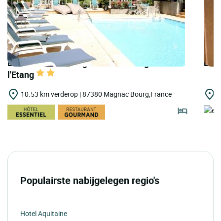
LOGIS HOTELS | Logis Hôtel Auberge de
LOGI
l'Etang
10.53 km verderop | 87380 Magnac Bourg,France
1
Populairste nabijgelegen regio's
Hotel Aquitaine