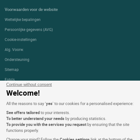
Voorwaarden voor de website
Wettelijke bepalingen
Persoonlijke gegevens (AVG)
Cookie-instellingen
Alg. Voorw.
Ondersteuning
Sitemap
Foto's
Continue without consent
Welcome!
VOLG ONS
All the reasons to say ‘
yes
’ to our cookies for a personalised experience:
See offers tailored
to your interests.
To better understand your needs
by producing statistics.
To provide you with the services you request
by ensuring that the site
functions properly.
Logis copyright © 2026 Alle rechten voorbehouden gerealiseerd door
SIWAY
Change your mind? Follow the
Cookies settings
link at the bottom of the