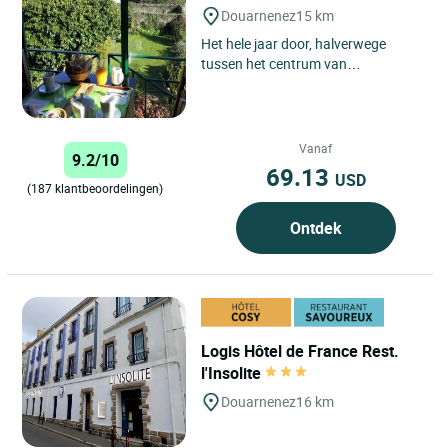
Douarnenez
15 km
Het hele jaar door, halverwege
tussen het centrum van
Douarnenez en de jachthaven van
Tréboul, verwelkomt ons team u
in...
Vanaf
9.2/10
69.13
USD
(187 klantbeoordelingen)
Ontdek
Logis Hôtel de France Rest.
l'Insolite
Douarnenez
16 km