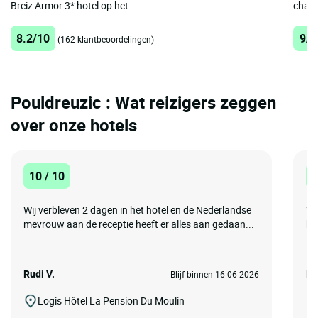
Breiz Armor 3* hotel op het...
charm
8.2/10
9/1
(162 klantbeoordelingen)
Pouldreuzic : Wat reizigers zeggen
over onze hotels
10 / 10
1
Wij verbleven 2 dagen in het hotel en de Nederlandse
We
mevrouw aan de receptie heeft er alles aan gedaan...
be
Rudi V.
Br
Blijf binnen 16-06-2026
Logis Hôtel La Pension Du Moulin