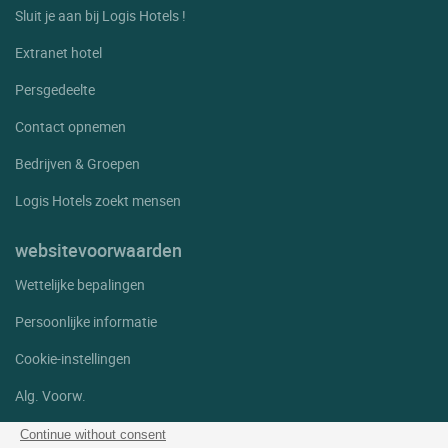
Sluit je aan bij Logis Hotels !
Extranet hotel
Persgedeelte
Contact opnemen
Bedrijven & Groepen
Logis Hotels zoekt mensen
websitevoorwaarden
Wettelijke bepalingen
Persoonlijke informatie
Cookie-instellingen
Alg. Voorw.
Help
Continue without consent