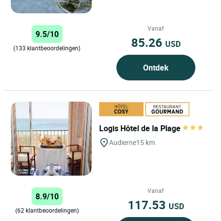
Vanaf
9.5/10
85.26
USD
(133 klantbeoordelingen)
Ontdek
Logis Hôtel de la Plage
Audierne
15 km
Vanaf
8.9/10
117.53
USD
(62 klantbeoordelingen)