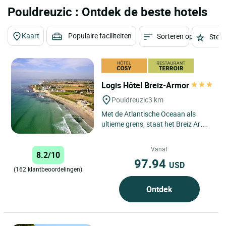
Pouldreuzic : Ontdek de beste hotels
Kaart
Populaire faciliteiten
Sorteren op
Sterr
Logis Hôtel Breiz-Armor
Pouldreuzic
3 km
Met de Atlantische Oceaan als
ultieme grens, staat het Breiz Armor
3* hotel op het strand van Penhors,
op het puntje van...
Vanaf
8.2/10
97.94
USD
(162 klantbeoordelingen)
Ontdek