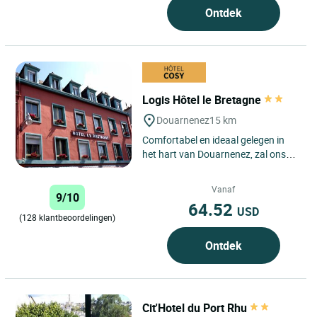
Ontdek
Logis Hôtel le Bretagne
Douarnenez
15 km
Comfortabel en ideaal gelegen in
het hart van Douarnenez, zal ons
hotel u toelaten om snel te voet de
havens, de stranden...
Vanaf
9/10
64.52
USD
(128 klantbeoordelingen)
Ontdek
Cit'Hotel du Port Rhu