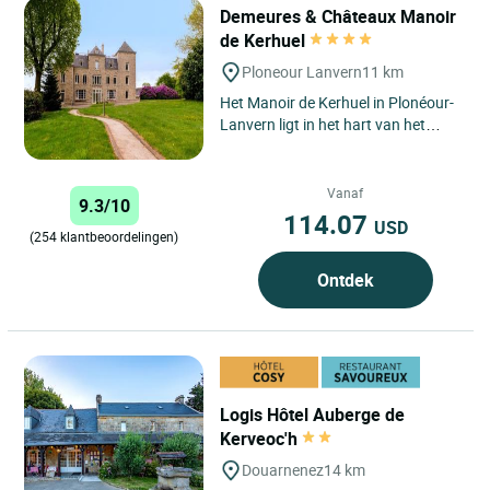
Demeures & Châteaux Manoir
de Kerhuel
Ploneour Lanvern
11 km
Het Manoir de Kerhuel in Plonéour-
Lanvern ligt in het hart van het
Pays Bigouden, op een paar
kilometer van de ongerepte...
Vanaf
9.3/10
114.07
USD
(254 klantbeoordelingen)
Ontdek
Logis Hôtel Auberge de
Kerveoc'h
Douarnenez
14 km