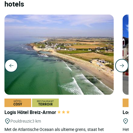
hotels
Logis Hôtel Breiz-Armor
Logi
Pouldreuzic
3 km
Cr
Met de Atlantische Oceaan als ultieme grens, staat het
Het Lo