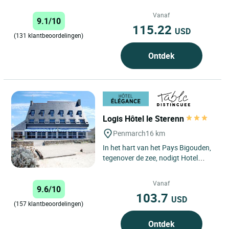
Vanaf
9.1/10
115.22
USD
(131 klantbeoordelingen)
Ontdek
Logis Hôtel le Sterenn
Penmarch
16 km
In het hart van het Pays Bigouden,
tegenover de zee, nodigt Hotel
Sterenn u uit voor een
ontdekkingsreis...
Vanaf
9.6/10
Gastronomisch,...
103.7
USD
(157 klantbeoordelingen)
Ontdek