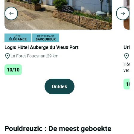
Logis Hôtel Auberge du Vieux Port
Urba
La Foret Fouesnant
29 km
Be
Hôtel
10/10
versc
10/
Ontdek
Pouldreuzic : De meest geboekte