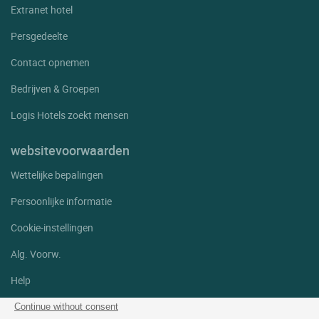
Extranet hotel
Persgedeelte
Contact opnemen
Bedrijven & Groepen
Logis Hotels zoekt mensen
websitevoorwaarden
Wettelijke bepalingen
Persoonlijke informatie
Cookie-instellingen
Alg. Voorw.
Help
Sitemap
Continue without consent