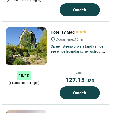
Ontdek
Hôtel Ty Mad
Douarnenez
16 km
Op een steenworp afstand van de
zee en de legendarische kustroute
GR34 nodigt Hôtel Ty Mad u uit om
de authentieke charme...
Vanaf
10/10
127.15
USD
(1 klantbeoordelingen)
Ontdek