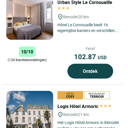
Urban Style Le Cornouaille
Benodet
20 km
Hôtel Le Cornouaille biedt 16
eigentijdse kamers en verschillende
appartementen voor 2 tot 5
personen voor een uniek verblijf....
Vanaf
10/10
102.87
USD
(134 klantbeoordelingen)
Ontdek
Logis Hôtel Armoric
Benodet
21 km
Het Logis Hôtel Armoric in Bénodet