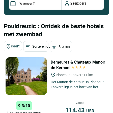
Pouldreuzic : Ontdek de beste hotels
met zwembad
Kaart
Sorteren op
Sterren
Demeures & Châteaux Manoir
de Kerhuel
Ploneour Lanvern
11 km
Het Manoir de Kerhuel in Plonéour-
Lanvern ligt in het hart van het
Pays Bigouden, op een paar
kilometer van de ongerepte...
Vanaf
9.3/10
114.43
USD
(255 klantbeoordelingen)