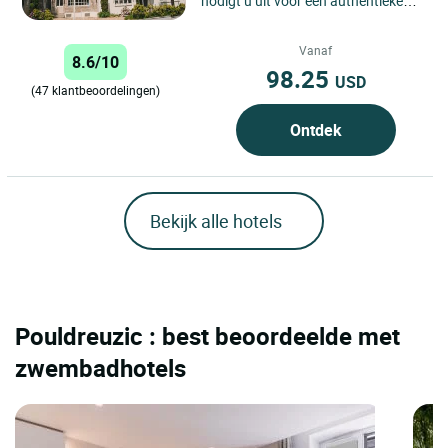
nodigt u uit voor een authentieke
vakantie tussen zee en natuur. Het
hotel is ideaal...
Vanaf
8.6/10
98.25
USD
(47 klantbeoordelingen)
Ontdek
Bekijk alle hotels
Pouldreuzic : best beoordeelde met
zwembadhotels