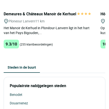
Demeures & Châteaux Manoir de Kerhuel
Hôte
Ploneour Lanvern
11 km
Do
Het Manoir de Kerhuel in Plonéour-Lanvern ligt in het hart
Op ee
van het Pays Bigouden,...
kustr
9.3/10
10/
(255 klantbeoordelingen)
Steden in de buurt
Populairste nabijgelegen steden
Benodet
Douarnenez