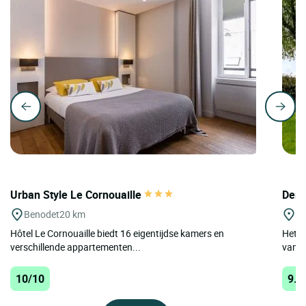
Urban Style Le Cornouaille
Deme
Benodet
20 km
Pl
Hôtel Le Cornouaille biedt 16 eigentijdse kamers en
Het M
verschillende appartementen...
van h
10/10
9.3