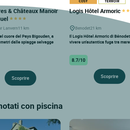
es & Châteaux Manoir
Logis Hôtel Armoric
huel
r Lanvern
11 km
Benodet
21 km
l cuore del Pays Bigouden, a
Il Logis Hôtel Armoric di Bénodet 
ometri dalle spiagge selvagge
vivere un'autentica fuga tra mare.
8.7/10
Scoprire
Scoprire
notati con piscina