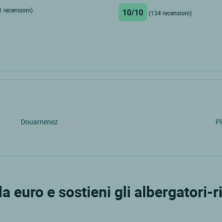
1 recensioni)
10/10
(134 recensioni)
Douarnenez
P
 euro e sostieni gli albergatori-ri