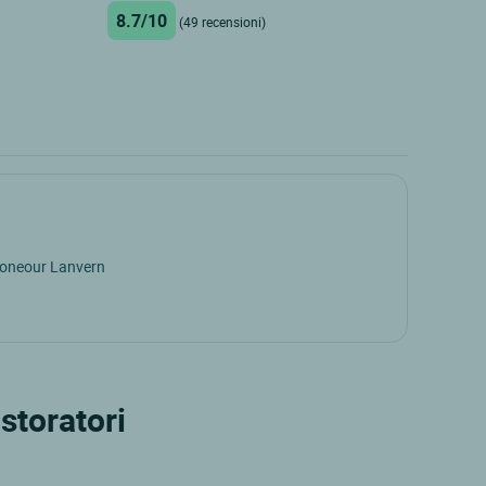
8.7/10
(49 recensioni)
loneour Lanvern
storatori