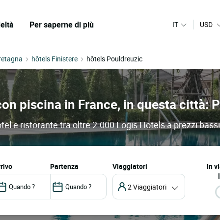
eltà
Per saperne di più
IT
USD
retagna
hôtels Finistere
hôtels Pouldreuzic
con piscina in France, in questa città:
tel e ristorante tra oltre 2.000 Logis Hotels a prezzi bassi
arrivo
partenza
Viaggiatori
In v
2 Viaggiatori