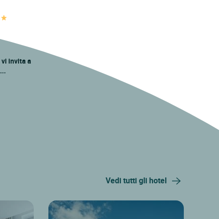
vi invita a
..
Vedi tutti gli hotel