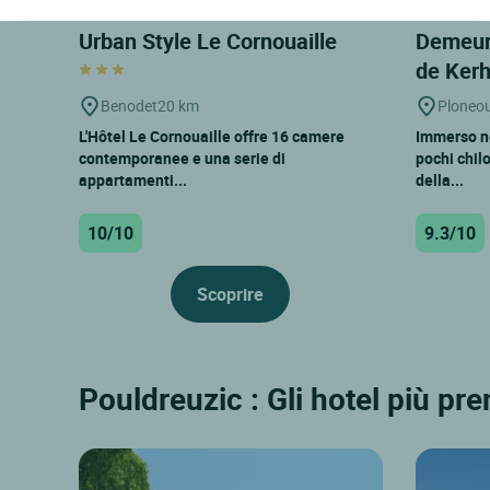
Urban Style Le Cornouaille
Demeur
de Ker
Benodet
20 km
Ploneou
L'Hôtel Le Cornouaille offre 16 camere
Immerso ne
contemporanee e una serie di
pochi chil
appartamenti...
della...
10/10
9.3/10
Scoprire
Pouldreuzic : Gli hotel più pre