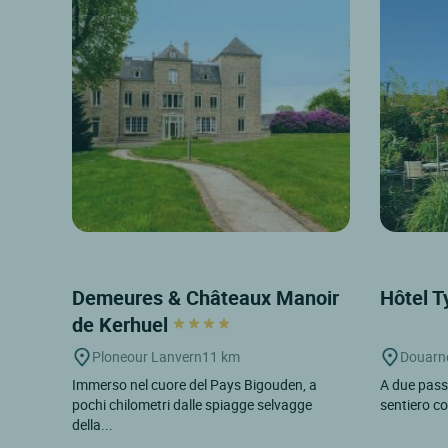
Demeures & Châteaux Manoir
Hôtel 
de Kerhuel
Ploneour Lanvern
11 km
Douarn
Immerso nel cuore del Pays Bigouden, a
A due passi
pochi chilometri dalle spiagge selvagge
sentiero co
della...