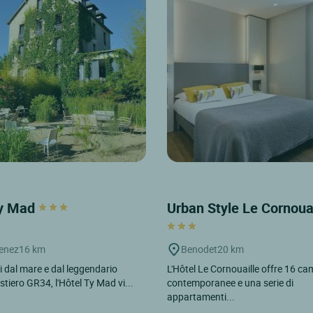
Ty Mad
Urban Style Le Cornoua
enez
16 km
Benodet
20 km
 dal mare e dal leggendario
L'Hôtel Le Cornouaille offre 16 ca
stiero GR34, l'Hôtel Ty Mad vi...
contemporanee e una serie di
appartamenti...