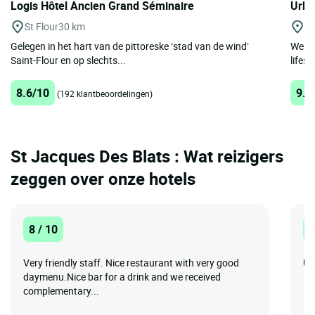
Logis Hôtel Ancien Grand Séminaire
Urba
St Flour
30 km
St
Gelegen in het hart van de pittoreske ‘stad van de wind’
Welko
Saint-Flour en op slechts...
lifest
8.6/10
9.3
(192 klantbeoordelingen)
St Jacques Des Blats : Wat reizigers
zeggen over onze hotels
8 / 10
1
Very friendly staff. Nice restaurant with very good
Un
daymenu.Nice bar for a drink and we received
complementary...