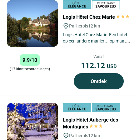
Logis Hôtel Chez Marie
Pailherols
12 km
Logis Hôtel Chez Marie: Een hotel
op een andere manier… op maat
gemaakt! Bent u op zoek naar meer
dan alleen een eenvoudige...
Vanaf
9.9/10
112.12
USD
(13 klantbeoordelingen)
Ontdek
Logis Hôtel Auberge des
Montagnes
Pailherols
12 km