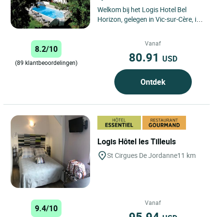
Welkom bij het Logis Hotel Bel
Horizon, gelegen in Vic-sur-Cère, in
het hart van de Auvergne, in het
Centraal Massief. Ons...
Vanaf
8.2/10
80.91
USD
(89 klantbeoordelingen)
Ontdek
Logis Hôtel les Tilleuls
St Cirgues De Jordanne
11 km
Vanaf
9.4/10
95.94