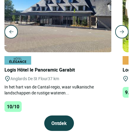
Logis Hôtel le Panoramic Garabit
Logi
Anglards De St Flour
37 km
St
In het hart van de Cantal-regio, waar vulkanische
9.9
landschappen de rustige wateren...
10/10
Ontdek