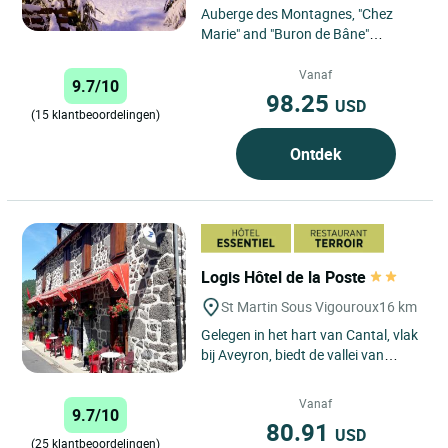
Auberge des Montagnes, "Chez
Marie" and "Buron de Bâne"
welcome you to the village of
Pailherols high up on the
Vanaf
9.7/10
Auvergne...
98.25
USD
(15 klantbeoordelingen)
Ontdek
Logis Hôtel de la Poste
St Martin Sous Vigouroux
16 km
Gelegen in het hart van Cantal, vlak
bij Aveyron, biedt de vallei van
Brezons een vriendelijke en
aangename omgeving voor...
Vanaf
9.7/10
80.91
USD
(25 klantbeoordelingen)