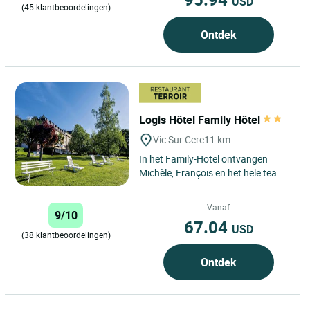
USD
(45 klantbeoordelingen)
Ontdek
Logis Hôtel Family Hôtel
Vic Sur Cere
11 km
In het Family-Hotel ontvangen
Michèle, François en het hele team
u in alle seizoenen met warmte.
Hun huis is genesteld...
Vanaf
9/10
67.04
USD
(38 klantbeoordelingen)
Ontdek