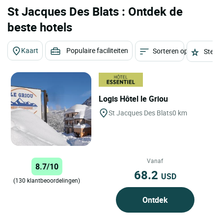
St Jacques Des Blats : Ontdek de
beste hotels
Kaart
Populaire faciliteiten
Sorteren op
Sterr
Logis Hôtel le Griou
St Jacques Des Blats
0 km
Vanaf
8.7/10
68.2
USD
(130 klantbeoordelingen)
Ontdek