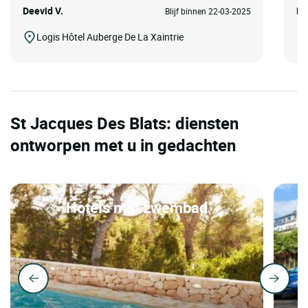
Deevid V.
Ma
Blijf binnen 22-03-2025
Logis Hôtel Auberge De La Xaintrie
St Jacques Des Blats: diensten
ontworpen met u in gedachten
Hotels met zwembad