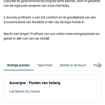
culturele en gastronomische erfgoed leren kennen, door te genieten
van de regionale recepten van onze chef-koks.
's Avonds profiteert u van het comfort en de gezelligheid van een
accommodatie van kwaliteit in één van de logis hotels in .
Wacht niet langer! Profiteer van ons online reserveringssysteem en
geniet in alle rust van uw verblijf.
Nuttige punten
Type hotel
Steden in de buurt
Populai
Auvergne : Punten van belang
Les Monts Du Cantal