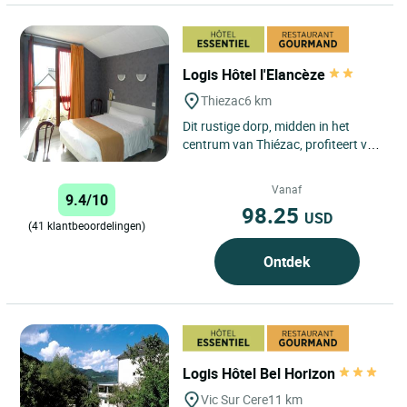
Logis Hôtel l'Elancèze
Thiezac
6 km
Dit rustige dorp, midden in het
centrum van Thiézac, profiteert van
de omleiding van de N122, op
slechts 25 km van Aurillac...
Vanaf
9.4/10
98.25
USD
(41 klantbeoordelingen)
Ontdek
Logis Hôtel Bel Horizon
Vic Sur Cere
11 km