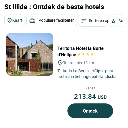
St Illide : Ontdek de beste hotels
Kaart
Populaire faciliteiten
Sorteren op
Sterr
Teritoria Hôtel la Borie
d'Hélipse
Tournemire
13 km
Teritoria La Borie d’Hélipse past
perfect in het ongerepte landschap
van Tournemire, in het hart van de
Cantal, in de...
Vanaf
213.84
USD
Ontdek