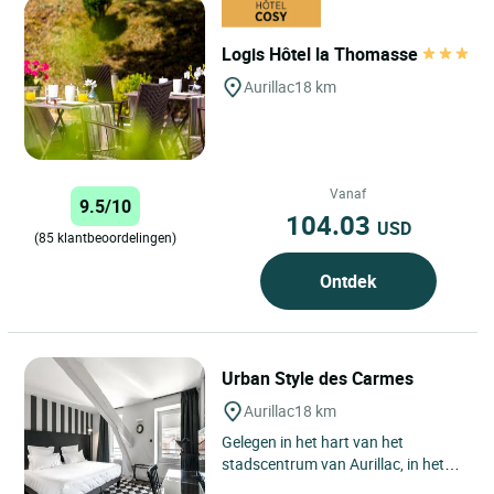
Logis Hôtel la Thomasse
Aurillac
18 km
Vanaf
9.5/10
104.03
USD
(85 klantbeoordelingen)
Ontdek
Urban Style des Carmes
Aurillac
18 km
Gelegen in het hart van het
stadscentrum van Aurillac, in het
departement Cantal, is Urban Style