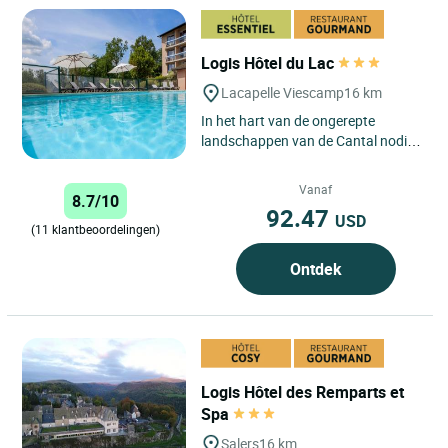
Logis Hôtel du Lac
Lacapelle Viescamp
16 km
In het hart van de ongerepte
landschappen van de Cantal nodigt
het Logis Hôtel Hotel du Lac u uit
om een warme en authentieke...
Vanaf
8.7/10
92.47
USD
(11 klantbeoordelingen)
Ontdek
Logis Hôtel des Remparts et
Spa
Salers
16 km