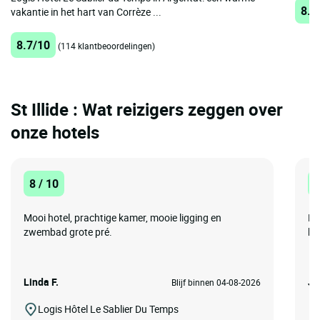
8.7
vakantie in het hart van Corrèze ...
8.7/10
(114 klantbeoordelingen)
St Illide : Wat reizigers zeggen over
onze hotels
8 / 10
1
Mooi hotel, prachtige kamer, mooie ligging en
He
zwembad grote pré.
ke
Linda F.
Jo
Blijf binnen 04-08-2026
Logis Hôtel Le Sablier Du Temps