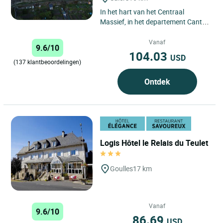
In het hart van het Centraal
Massief, in het departement Cantal,
ontdekt u een kleinschalig
etablissement waar de familie...
Vanaf
9.6/10
104.03
USD
(137 klantbeoordelingen)
Ontdek
Logis Hôtel le Relais du Teulet
Goulles
17 km
Vanaf
9.6/10
86.69
USD