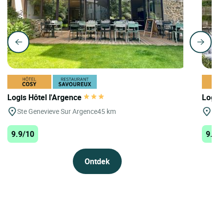
Logis Hôtel l'Argence
Logi
Ste Genevieve Sur Argence
45 km
Ga
9.9/10
9.9
Ontdek