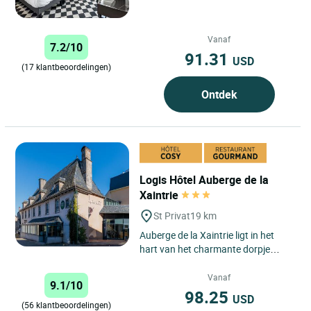
Les CARMES in Aurillac de...
Vanaf
7.2/10
91.31
USD
(17 klantbeoordelingen)
Ontdek
Logis Hôtel Auberge de la
Xaintrie
St Privat
19 km
Auberge de la Xaintrie ligt in het
hart van het charmante dorpje
Saint-Privat en biedt de ideale
omgeving voor een ontspannen...
Vanaf
9.1/10
98.25
USD
(56 klantbeoordelingen)