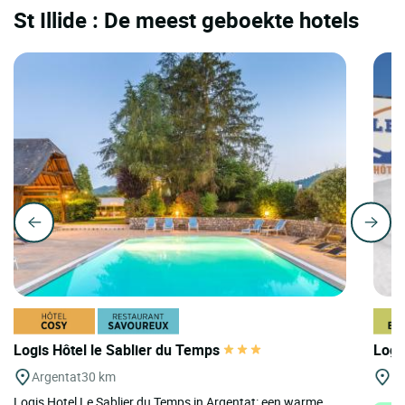
St Illide : De meest geboekte hotels
Logis Hôtel le Sablier du Temps
Logi
Argentat
30 km
St
Logis Hotel Le Sablier du Temps in Argentat: een warme