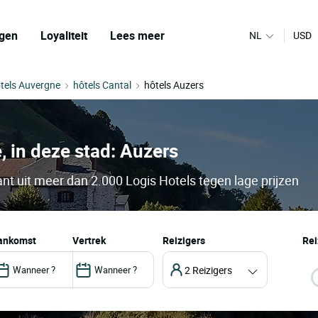
gen
Loyaliteit
Lees meer
NL
USD
tels Auvergne
hôtels Cantal
hôtels Auzers
, in deze stad: Auzers
nt uit meer dan 2.000 Logis Hotels tegen lage prijzen
aankomst
vertrek
Reizigers
Rei
2 Reizigers