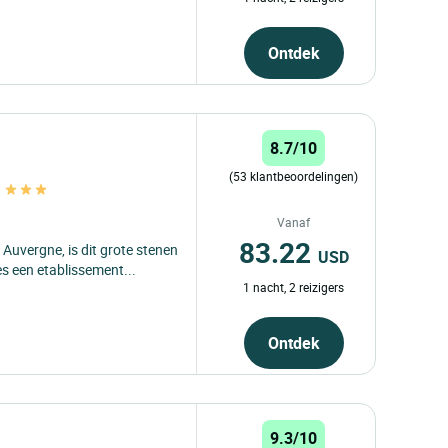
Ontdek
8.7/10
(53 klantbeoordelingen)
s
Vanaf
83.22
 Auvergne, is dit grote stenen
USD
s een etablissement...
1 nacht, 2 reizigers
Ontdek
9.3/10