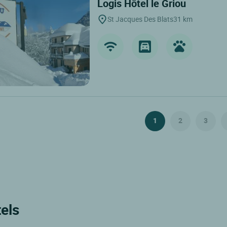
Logis Hôtel le Griou
St Jacques Des Blats
31 km
1
2
3
els