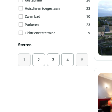
Restaurant
28
Huisdieren toegestaan
23
Zwembad
10
Parkeren
23
Elektriciteitsterminal
9
Sterren
1
2
3
4
5