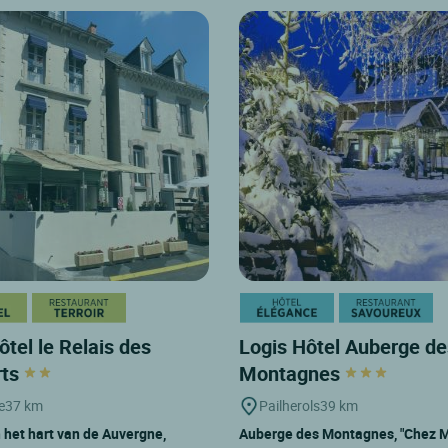
ôtel le Relais des
Logis Hôtel Auberge de
rts
Montagnes
e
37 km
Pailherols
39 km
 het hart van de Auvergne,
Auberge des Montagnes, "Chez M