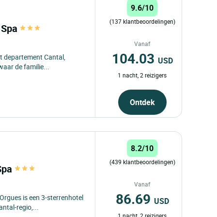
9.6/10
(137 klantbeoordelingen)
t Spa
Vanaf
104.03
het departement Cantal,
USD
aar de familie...
1 nacht, 2 reizigers
Ontdek
8.2/10
(439 klantbeoordelingen)
 Spa
Vanaf
86.69
 Orgues is een 3-sterrenhotel
USD
ntal-regio,...
1 nacht, 2 reizigers