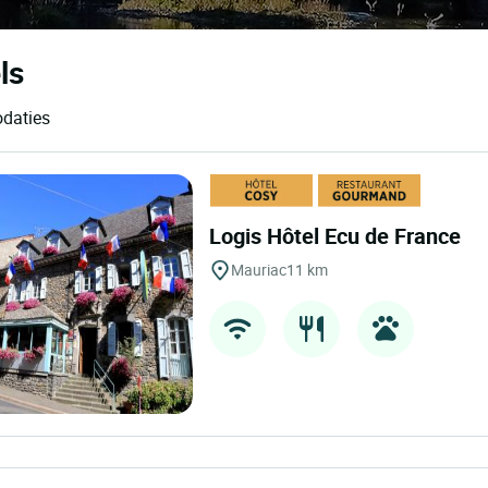
ls
odaties
Logis Hôtel Ecu de France
Mauriac
11 km