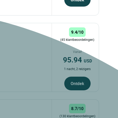
9.4/10
(45 klantbeoordelingen)
Vanaf
95.94
USD
1 nacht, 2 reizigers
Ontdek
8.7/10
(130 klantbeoordelingen)