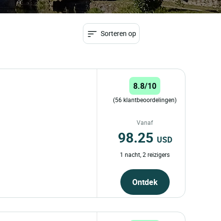
Sorteren op
8.8/10
(56 klantbeoordelingen)
Vanaf
98.25
USD
1 nacht, 2 reizigers
Ontdek