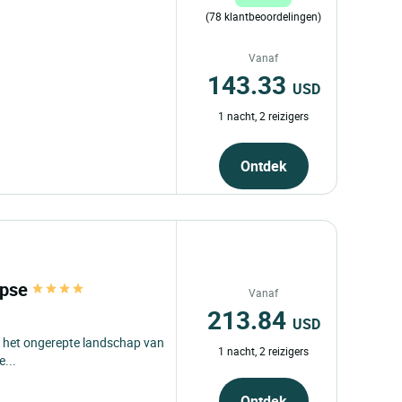
(78 klantbeoordelingen)
Vanaf
143.33
USD
1 nacht, 2 reizigers
Ontdek
lipse
Vanaf
213.84
USD
 in het ongerepte landschap van
1 nacht, 2 reizigers
e...
Ontdek