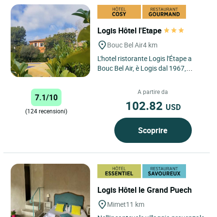
Logis Hôtel l'Etape
Bouc Bel Air
4 km
L'hotel ristorante Logis l'Étape a
Bouc Bel Air, è Logis dal 1967,
idealmente situato a 5 minuti dal
villaggio di Bouc...
A partire da
7.1/10
102.82
USD
(124 recensioni)
Scoprire
Logis Hôtel le Grand Puech
Mimet
11 km