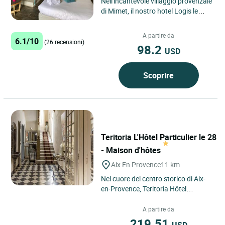
Nell'incantevole villaggio provenzale
di Mimet, il nostro hotel Logis le
Grand Puech con 6 camere vi
accoglie con semplicità:...
A partire da
6.1/10
(26 recensioni)
98.2
USD
Scoprire
Teritoria L'Hôtel Particulier le 28
- Maison d'hôtes
Aix En Provence
11 km
Nel cuore del centro storico di Aix-
en-Provence, Teritoria Hôtel
Particulier Le 28 gode di una
posizione privilegiata, a...
A partire da
219.51
USD