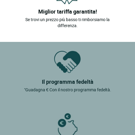
Miglior tariffa garantita!
Se trovi un prezzo più basso ti rimborsiamo la
differenza.
Il programma fedeltà
"Guadagna € Con il nostro programma fedeltà.