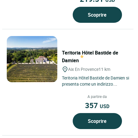
Scoprire
Teritoria Hôtel Bastide de
Damien
Aix En Provence
11 km
Teritoria Hôtel Bastide de Damien si
presenta come un indirizzo
riservato dove l’arte di vivere
provenzale incontra l’eleganza...
A partire da
357
USD
Scoprire