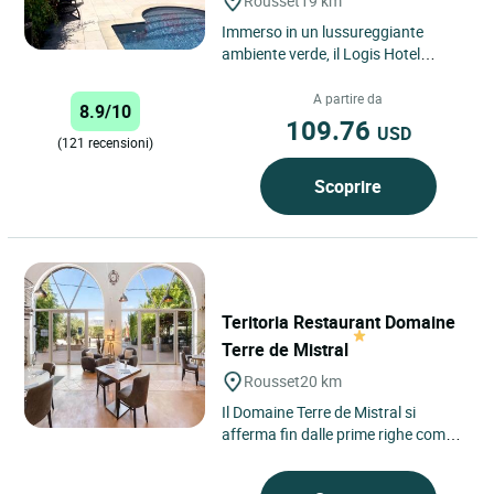
Rousset
19 km
Immerso in un lussureggiante
ambiente verde, il Logis Hotel
Déjeunez sous l'Arbre, un mix di
modernità e tradizione, vi...
A partire da
8.9/10
109.76
USD
(121 recensioni)
Scoprire
Teritoria Restaurant Domaine
Terre de Mistral
Rousset
20 km
Il Domaine Terre de Mistral si
afferma fin dalle prime righe come
una tavola profondamente legata
al proprio ambiente, nel...