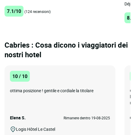
Déjeun
7.1/10
(124 recensioni)
8.9
Cabries : Cosa dicono i viaggiatori dei
nostri hotel
10 / 10
8
ottima posizione ! gentile e cordiale la titolare
Co
bu
ne
Elena S.
Ca
Rimanere dentro 19-08-2025
Logis Hôtel Le Castel