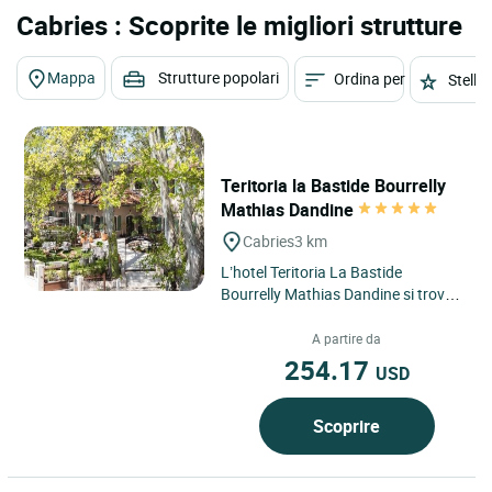
Cabries : Scoprite le migliori strutture
Mappa
Strutture popolari
Ordina per
Stelle
Teritoria la Bastide Bourrelly
Mathias Dandine
Cabries
3 km
L’hotel Teritoria La Bastide
Bourrelly Mathias Dandine si trova
a Cabriès come un indirizzo
riservato della Provenza,...
A partire da
254.17
USD
Scoprire