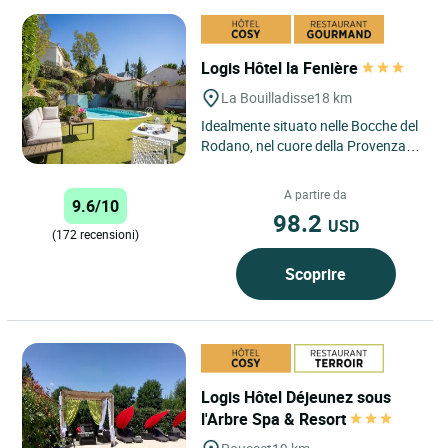
Logis Hôtel la Fenière
La Bouilladisse
18 km
Idealmente situato nelle Bocche del
Rodano, nel cuore della Provenza, a
soli 15 minuti da Aix en Provence, a
25 minuti da...
A partire da
9.6/10
98.2
USD
(172 recensioni)
Scoprire
Logis Hôtel Déjeunez sous
l'Arbre Spa & Resort