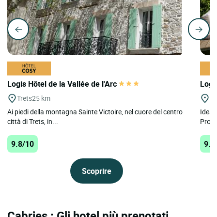
Logis Hôtel de la Vallée de l'Arc
Logi
Trets
25 km
La
Ai piedi della montagna Sainte Victoire, nel cuore del centro
Ideal
città di Trets, in...
Prove
9.8/10
9.6
Scoprire
Cabries : Gli hotel più prenotati