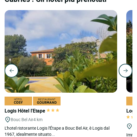
Logis Hôtel l'Etape
Logi
Bouc Bel Air
4 km
Ro
L'hotel ristorante Logis l'Étape a Bouc Bel Air, è Logis dal
1967, idealmente situato...
Immer