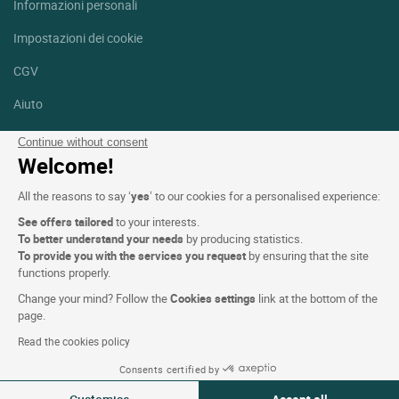
Informazioni personali
Impostazioni dei cookie
CGV
Aiuto
Mappa del sito
Continue without consent
Welcome!
Crediti fotografici
All the reasons to say ‘
yes
’ to our cookies for a personalised experience:
Seguici
See offers tailored
to your interests.
Facebook
Instagram
To better understand your needs
by producing statistics.
To provide you with the services you request
by ensuring that the site
functions properly.
Linkedin
Change your mind? Follow the
Cookies settings
link at the bottom of the
page.
Read the cookies policy
Consents certified by
Logis Hotels copyright © 2026 Tutti i diritti riservati - CGV. Powered