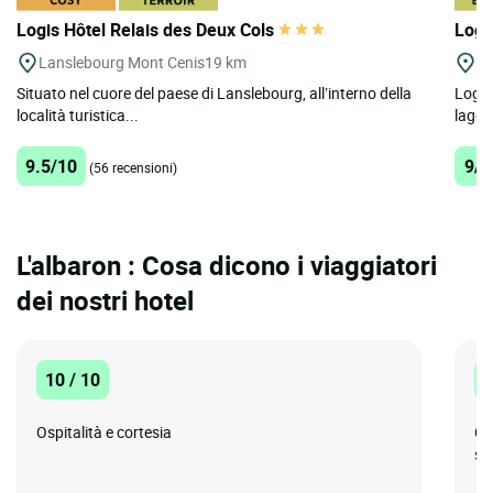
Logis Hôtel Relais des Deux Cols
Logis
Lanslebourg Mont Cenis
19 km
Ti
Situato nel cuore del paese di Lanslebourg, all’interno della
Logis 
località turistica...
lago, 
9.5/10
9/1
(56 recensioni)
L'albaron : Cosa dicono i viaggiatori
dei nostri hotel
10 / 10
1
Ospitalità e cortesia
Co
su