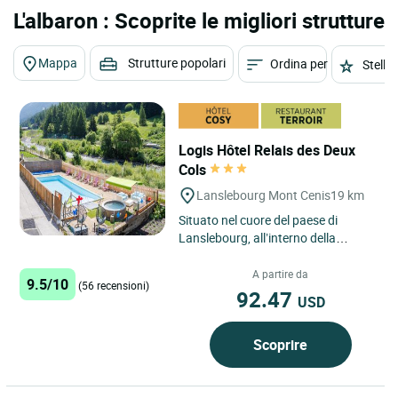
L'albaron : Scoprite le migliori strutture
Mappa
Strutture popolari
Ordina per
Stelle
Logis Hôtel Relais des Deux
Cols
Lanslebourg Mont Cenis
19 km
Situato nel cuore del paese di
Lanslebourg, all’interno della
località turistica di Val-Cenis,
nell’Alta Maurienne Vanoise,...
A partire da
9.5/10
(56 recensioni)
92.47
USD
Scoprire