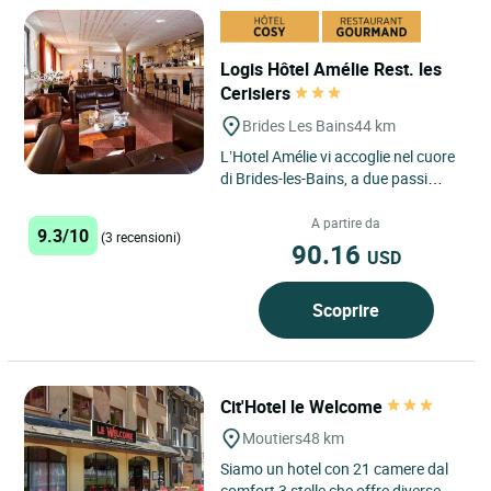
Logis Hôtel Amélie Rest. les
Cerisiers
Brides Les Bains
44 km
L’Hotel Amélie vi accoglie nel cuore
di Brides-les-Bains, a due passi
dallo stabilimento termale e di
fronte all’ovovia...
A partire da
9.3/10
(3 recensioni)
90.16
USD
Scoprire
Cit'Hotel le Welcome
Moutiers
48 km
Siamo un hotel con 21 camere dal
comfort 3 stelle che offre diverse