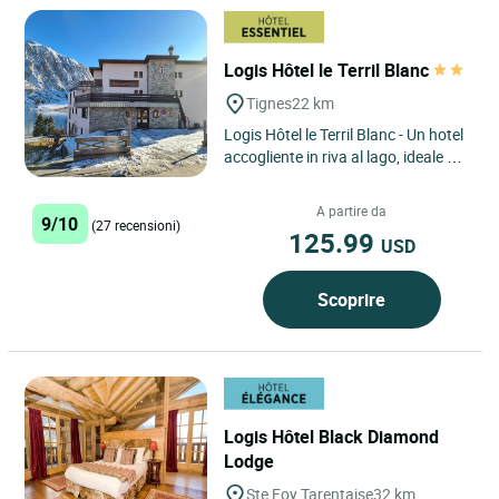
Logis Hôtel le Terril Blanc
Tignes
22 km
Logis Hôtel le Terril Blanc - Un hotel
accogliente in riva al lago, ideale per
godersi Tignes in tutta semplicità e
vivere...
A partire da
9/10
(27 recensioni)
125.99
USD
Scoprire
Logis Hôtel Black Diamond
Lodge
Ste Foy Tarentaise
32 km