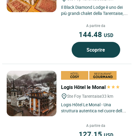
Il Black Diamond Lodge è uno dei
più grandi chalet della Tarentaise,
disposto su cinque piani con 650
metri quadrati di...
A partire da
144.48
USD
Scoprire
Logis Hôtel le Monal
Ste Foy Tarentaise
33 km
Logis Hôtel Le Monal - Una
struttura autentica nel cuore della
Tarentaise, che unisce fascino,
tradizione e un accesso
A partire da
privilegiato...
127.15
USD