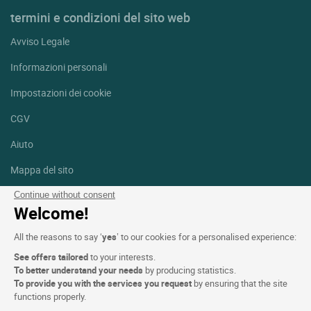
termini e condizioni del sito web
Avviso Legale
Informazioni personali
Impostazioni dei cookie
CGV
Aiuto
Mappa del sito
Crediti fotografici
Continue without consent
Welcome!
Seguici
All the reasons to say ‘
yes
’ to our cookies for a personalised experience:
Facebook
Instagram
See offers tailored
to your interests.
To better understand your needs
by producing statistics.
Linkedin
To provide you with the services you request
by ensuring that the site
functions properly.