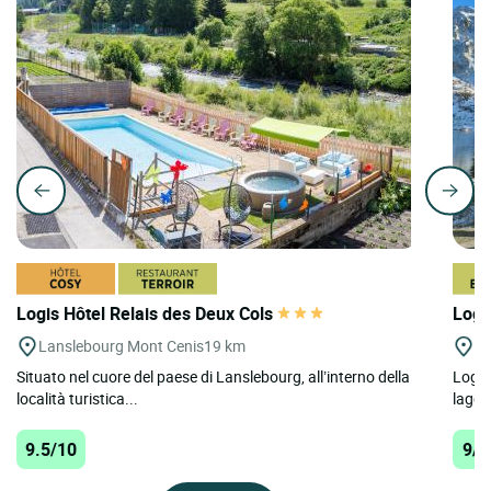
Logis Hôtel Relais des Deux Cols
Logis
Lanslebourg Mont Cenis
19 km
Ti
Situato nel cuore del paese di Lanslebourg, all’interno della
Logis 
località turistica...
lago, 
9.5/10
9/1