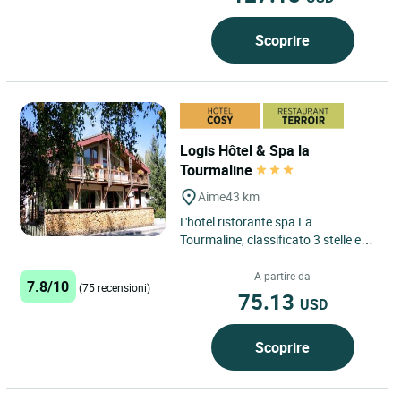
Scoprire
Logis Hôtel & Spa la
Tourmaline
Aime
43 km
L'hotel ristorante spa La
Tourmaline, classificato 3 stelle e
Logis Cosy, è idealmente situato tra
Moustiers e Bourg Saint...
A partire da
7.8/10
(75 recensioni)
75.13
USD
Scoprire