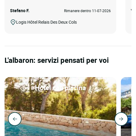
Stefano F.
Ve
Rimanere dentro 11-07-2026
Logis Hôtel Relais Des Deux Cols
L'albaron: servizi pensati per voi
Hotel con piscina