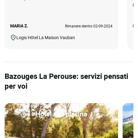
pr
MARIA Z.
Fr
Rimanere dentro 02-09-2024
Logis Hôtel La Maison Vauban
Bazouges La Perouse: servizi pensati
per voi
Hotel con piscina