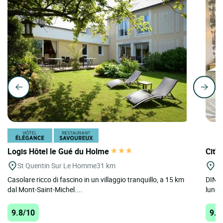
Logis Hôtel le Gué du Holme
Cit'H
St Quentin Sur Le Homme
31 km
Di
Casolare ricco di fascino in un villaggio tranquillo, a 15 km
DINAR
dal Mont-Saint-Michel....
lungo
9.8/10
9.8