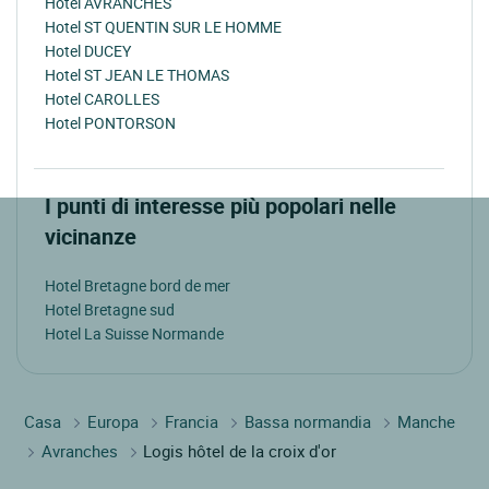
Hotel AVRANCHES
Hotel ST QUENTIN SUR LE HOMME
Hotel DUCEY
Hotel ST JEAN LE THOMAS
Hotel CAROLLES
Hotel PONTORSON
I punti di interesse più popolari nelle
vicinanze
Hotel Bretagne bord de mer
Hotel Bretagne sud
Hotel La Suisse Normande
Casa
Europa
Francia
Bassa normandia
Manche
Avranches
Logis hôtel de la croix d'or