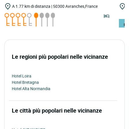
A 1.77 km di distanza | 50300 Avranches,France
A
H
Le regioni più popolari nelle vicinanze
Hotel Loira
Hotel Bretagna
Hotel Alta Normandia
Le città più popolari nelle vicinanze