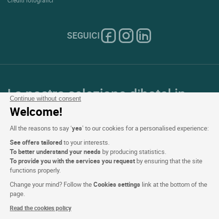
Crediti fotografici
SEGUICI
La nostra selezione d’hotel in
Continue without consent
Francia e in Europa
Welcome!
All the reasons to say ‘
yes
’ to our cookies for a personalised experience:
Top Paesi
See offers tailored
to your interests.
To better understand your needs
by producing statistics.
Top Regioni
To provide you with the services you request
by ensuring that the site
functions properly.
Top Città
Change your mind? Follow the
Cookies settings
link at the bottom of the
page.
Top Hotel
Read the cookies policy