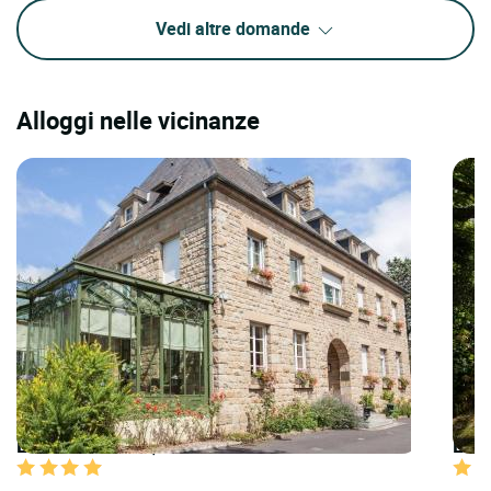
Vedi altre domande
Alloggi nelle vicinanze
LOGIS HOTELS | Teritoria Hôtel la Ramade
LOGI