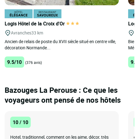
Logis Hôtel de la Croix d'Or
Logi
Avranches
33 km
Di
Ancien de relais de poste du XVII siècle situé en centre ville,
Bienv
décoration Normande...
Médiév
9.5/10
9.2
(376 avis)
Bazouges La Perouse : Ce que les
voyageurs ont pensé de nos hôtels
10 / 10
1
Hotel, traditionnel, comment on les aime, décor, très
en