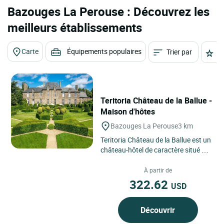
Bazouges La Perouse : Découvrez les
meilleurs établissements
Carte
Équipements populaires
Trier par
É
Teritoria Château de la Ballue -
Maison d'hôtes
Bazouges La Perouse
3 km
Teritoria Château de la Ballue est un
château-hôtel de caractère situé à
Bazouges-la-Pérouse, en Bretagne,
dans un...
À partir de
322.62
USD
Découvrir