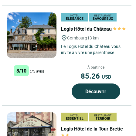
Logis Hôtel du Château
Combourg
13 km
Le Logis Hôtel du Château vous
invite à vivre une parenthèse
authentique au cœur de la
Bretagne, dans la charmante cité...
À partir de
8/10
(75 avis)
85.26
USD
Découvrir
Logis Hôtel de la Tour Brette