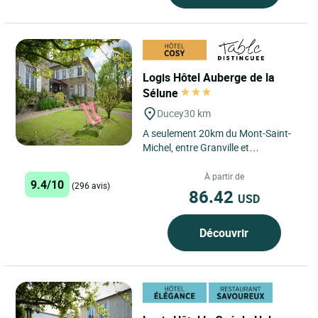
Logis Hôtel Auberge de la
Sélune
Ducey
30 km
A seulement 20km du Mont-Saint-
Michel, entre Granville et
Avranches, l'Auberge de la Sélune
vous propose des chambres
À partir de
9.4/10
(296 avis)
calmes...
86.42
USD
Découvrir