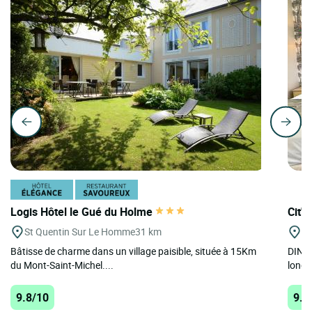
Logis Hôtel le Gué du Holme
Cit'H
St Quentin Sur Le Homme
31 km
Di
Bâtisse de charme dans un village paisible, située à 15Km
DINAR
du Mont-Saint-Michel....
long d
9.8/10
9.8