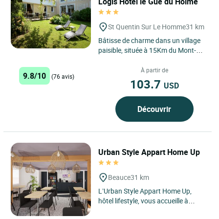
Logis Hôtel le Gué du Holme
St Quentin Sur Le Homme
31 km
Bâtisse de charme dans un village
paisible, située à 15Km du Mont-
Saint-Michel. Chambres spacieuses
et cuisine soignée...
À partir de
9.8/10
(76 avis)
103.7
USD
Découvrir
Urban Style Appart Home Up
Beauce
31 km
L’Urban Style Appart Home Up,
hôtel lifestyle, vous accueille à
Beaucé, à deux pas de Fougères,