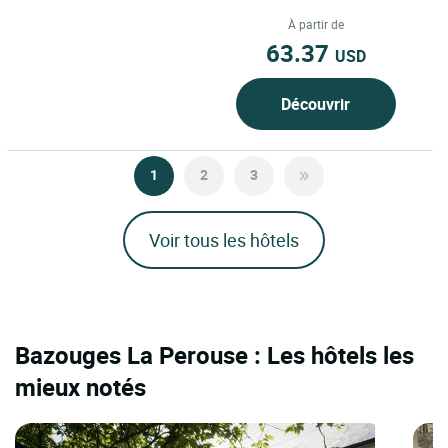
entre Bretagne et...
À partir de
63.37
USD
Découvrir
1
2
3
Voir tous les hôtels
Bazouges La Perouse : Les hôtels les
mieux notés