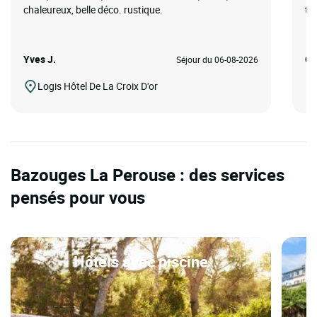
chaleureux, belle déco. rustique.
tr
Yves J.
Ol
Séjour du 06-08-2026
Logis Hôtel De La Croix D'or
Bazouges La Perouse : des services
pensés pour vous
Hôtels avec piscine