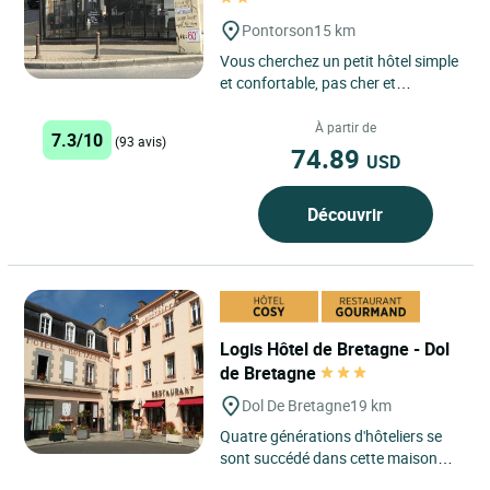
Pontorson
15 km
Vous cherchez un petit hôtel simple
et confortable, pas cher et
idéalement situé à deux pas du
Mont-Saint-Michel ? Ne...
À partir de
7.3/10
(93 avis)
74.89
USD
Découvrir
Logis Hôtel de Bretagne - Dol
de Bretagne
Dol De Bretagne
19 km
Quatre générations d'hôteliers se
sont succédé dans cette maison
familiale, de caractère. Hôtel trois