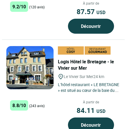
étoiles, cuisine...
À partir de
9.2/10
(120 avis)
87.57
USD
Découvrir
Logis Hôtel le Bretagne - le
Vivier sur Mer
Le Vivier Sur Mer
24 km
L’hôtel restaurant « LE BRETAGNE
» est situé au cœur de la baie du
Mont Saint Michel dans le centre
bourg du Vivier...
À partir de
8.8/10
(243 avis)
84.11
USD
Découvrir