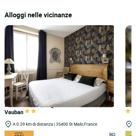
Alloggi nelle vicinanze
LOGIS HOTELS | Logis Hôtel la Maison
LOGI
Vauban
A 0.29 km di distanza | 35400 St Malo,France
A