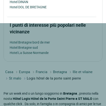
Hotel DINAN
Hotel DOL DE BRETAGNE
I punti di interesse più popolari nelle
vicinanze
Hotel Bretagne bord de mer
Hotel Bretagne sud
Hotel La Suisse Normande
Casa
Europa
Francia
Bretagna
Ille et vilaine
St malo
Logis hôtel de la porte saint pierre
Per un week end o un lungo soggiorno in
Bretagna
, prenota nella
nosta
Hôtel Logis Hôtel de la Porte Saint Pierre a ST MALO
con
qualche click . Da solo, in famiglia o in compagnia di amici per le tue