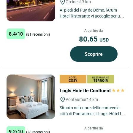
Orcines
13 km
Ai piedi del Puy de Dôme, l'Arum
Hotel-Ristorante vi accoglie per un
momento di relax nel cuore del
parco naturale dei vulcani...
A partire da
8.4/10
(81 recensioni)
80.65
USD
Scoprire
Logis Hôtel le Confluent
Pontaumur
14 km
Situato nel cuore dell'incantevole
città di Pontaumur, il Logis Hôtel le
Confluent è un vero gioiello che si
trova al...
A partire da
9.2/10
(28 recensioni)