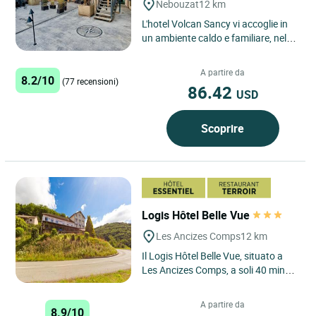
Nebouzat
12 km
L'hotel Volcan Sancy vi accoglie in
un ambiente caldo e familiare, nel
cuore del Parco Regionale dei
Vulcani d’Auvergne...
A partire da
8.2/10
(77 recensioni)
86.42
USD
Scoprire
Logis Hôtel Belle Vue
Les Ancizes Comps
12 km
Il Logis Hôtel Belle Vue, situato a
Les Ancizes Comps, a soli 40 minuti
da Clermont-Ferrand, è una
destinazione ideale...
A partire da
8.9/10