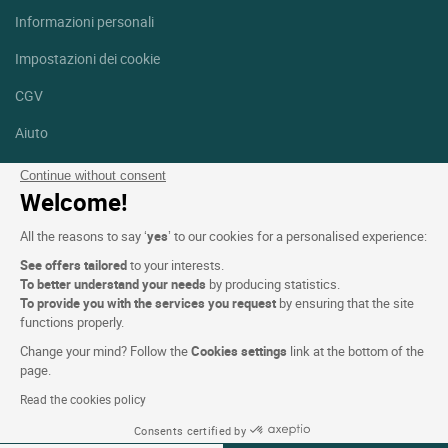
Informazioni personali
Impostazioni dei cookie
CGV
Aiuto
Mappa del sito
Continue without consent
Welcome!
Crediti fotografici
All the reasons to say ‘
yes
’ to our cookies for a personalised experience:
Seguici
See offers tailored
to your interests.
Facebook
Instagram
To better understand your needs
by producing statistics.
To provide you with the services you request
by ensuring that the site
functions properly.
Linkedin
Change your mind? Follow the
Cookies settings
link at the bottom of the
page.
Read the cookies policy
Consents certified by
Logis Hotels copyright © 2026 Tutti i diritti riservati - CGV. Powered