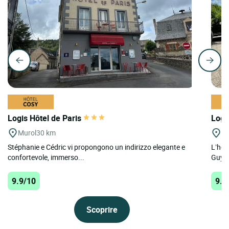
Logis Hôtel de Paris
Logi
Murol
30 km
Ch
Stéphanie e Cédric vi propongono un indirizzo elegante e
L’hot
confortevole, immerso...
Guyon
9.9/10
9.7
Scoprire