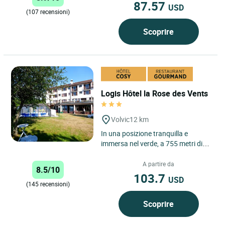
87.57
USD
(107 recensioni)
Scoprire
Logis Hôtel la Rose des Vents
Volvic
12 km
In una posizione tranquilla e
immersa nel verde, a 755 metri di
altitudine, a 20 minuti da Clermont-
Ferrand o dal Puy de...
A partire da
8.5/10
103.7
USD
(145 recensioni)
Scoprire