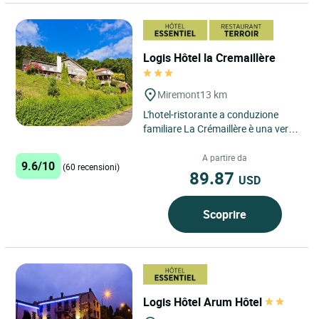
Logis Hôtel la Cremaillère
Miremont
13 km
L'hotel-ristorante a conduzione
familiare La Crémaillère è una vera
perla immersa nella valle
classificata Natura 2000,...
A partire da
9.6/10
(60 recensioni)
89.87
USD
Scoprire
Logis Hôtel Arum Hôtel