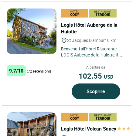
Logis Hôtel Auberge de la
Hulotte
St Jacques D'ambur
10 km
Benvenuti all'Hotel-Ristorante
LOGIS Auberge de la Hulotte, il
vostro indirizzo di charme nel cuore
dell'Alvernia. ...
A partire da
9.7/10
(72 recensioni)
102.55
USD
Scoprire
Logis Hôtel Volcan Sancy