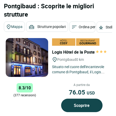
Pontgibaud : Scoprite le migliori
strutture
Mappa
Strutture popolari
Ordina per
Stelle
Logis Hôtel de la Poste
Pontgibaud
0 km
Situato nel cuore dell'incantevole
comune di Pontgibaud, il Logis
Hôtel de la Poste offre ai viaggiatori
un'autentica fuga...
A partire da
8.3/10
76.05
USD
(377 recensioni)
Scoprire