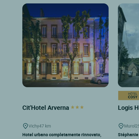
Cit'Hotel Arverna
Logis H
Vichy
47 km
Murol
2
Hotel urbano completamente rinnovato,
Stéphanie 