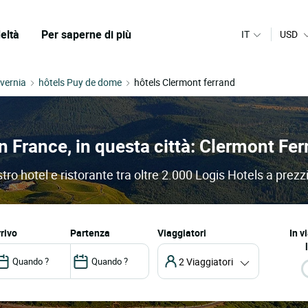
eltà
Per saperne di più
IT
USD
lvernia
hôtels Puy de dome
hôtels Clermont ferrand
in France, in questa città: Clermont Fe
tro hotel e ristorante tra oltre 2.000 Logis Hotels a prezz
arrivo
partenza
Viaggiatori
In v
2 Viaggiatori