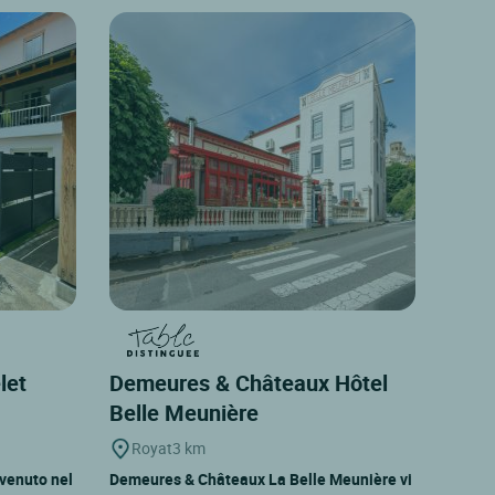
elet
Demeures & Châteaux Hôtel
Belle Meunière
Royat
3 km
nvenuto nel
Demeures & Châteaux La Belle Meunière vi