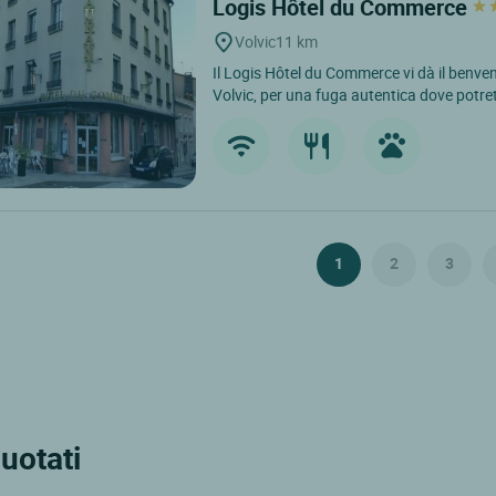
Logis Hôtel du Commerce
Volvic
11 km
Il Logis Hôtel du Commerce vi dà il benvenu
Volvic, per una fuga autentica dove potrete
1
2
3
uotati