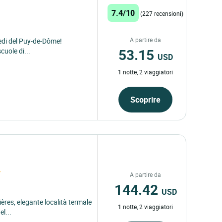
7.4/10
(227 recensioni)
A partire da
piedi del Puy-de-Dôme!
53.15
cuole di...
USD
1 notte, 2 viaggiatori
Scoprire
A partire da
144.42
USD
ières, elegante località termale
1 notte, 2 viaggiatori
l...