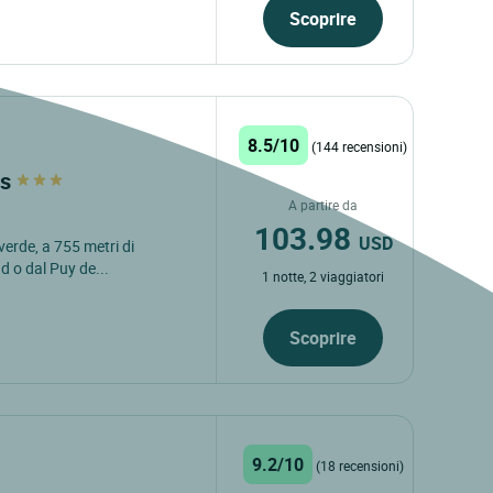
Scoprire
8.5/10
(144 recensioni)
ts
A partire da
103.98
USD
verde, a 755 metri di
d o dal Puy de...
1 notte, 2 viaggiatori
Scoprire
9.2/10
(18 recensioni)