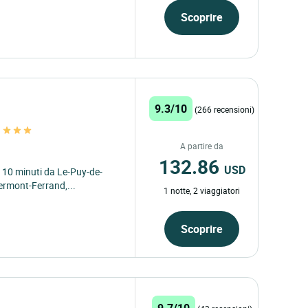
Scoprire
9.3/10
(266 recensioni)
t
A partire da
132.86
USD
 a 10 minuti da Le-Puy-de-
ermont-Ferrand,...
1 notte, 2 viaggiatori
Scoprire
9.7/10