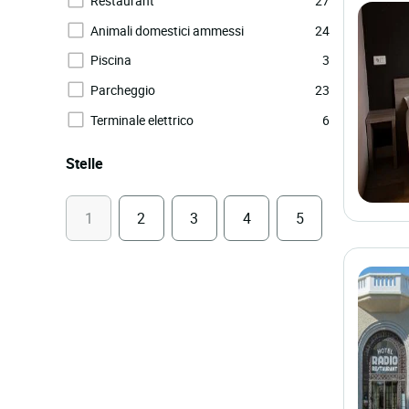
Restaurant
27
Animali domestici ammessi
24
Piscina
3
Parcheggio
23
Terminale elettrico
6
Stelle
1
2
3
4
5