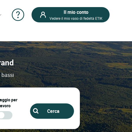
Il mio conto
Vedere il mio vaso di fedeltà ETIK
rrand
i bassi
iaggio per
lavoro