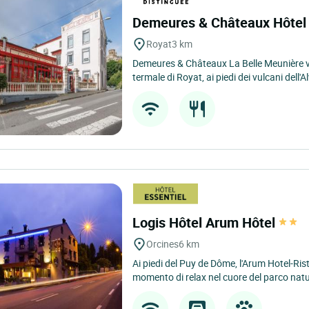
Demeures & Châteaux Hôtel
Royat
3 km
Demeures & Châteaux La Belle Meunière vi 
termale di Royat, ai piedi dei vulcani dell'Al
Logis Hôtel Arum Hôtel
Orcines
6 km
Ai piedi del Puy de Dôme, l'Arum Hotel-Ris
momento di relax nel cuore del parco natur