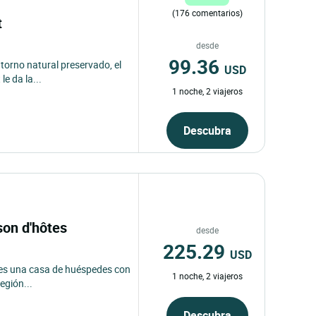
(176 comentarios)
t
desde
99.36
ntorno natural preservado, el
USD
e da la...
1 noche, 2 viajeros
Descubra
ison d'hôtes
desde
225.29
USD
e es una casa de huéspedes con
1 noche, 2 viajeros
egión...
Descubra