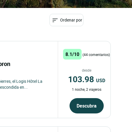
Ordenar por
8.1/10
(44 comentarios)
ébron
desde
103.98
USD
erres, el Logis Hôtel La
escondida en...
1 noche, 2 viajeros
Descubra