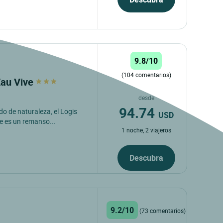
9.8/10
(104 comentarios)
Eau Vive
desde
94.74
o de naturaleza, el Logis
USD
re es un remanso...
1 noche, 2 viajeros
Descubra
9.2/10
(73 comentarios)