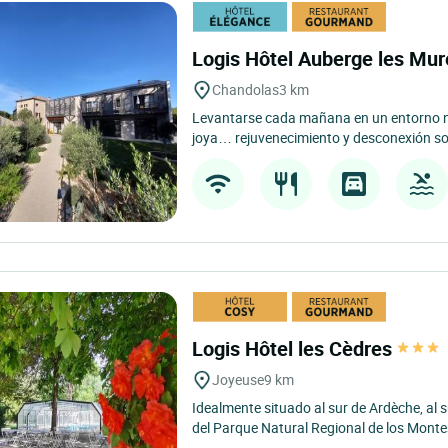
Logis Hôtel Auberge les Mu
Chandolas
3 km
Levantarse cada mañana en un entorno n
joya… rejuvenecimiento y desconexión son
Logis Hôtel les Cèdres
Joyeuse
9 km
Idealmente situado al sur de Ardèche, al 
del Parque Natural Regional de los Montes