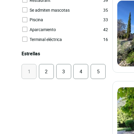
Restaurant
39
Se admiten mascotas
35
Piscina
33
Aparcamiento
42
Terminal eléctrica
16
Estrellas
1
2
3
4
5