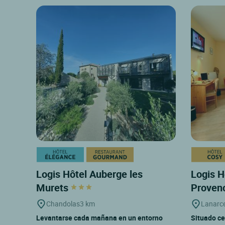
Logis Hôtel Auberge les
Logis H
Murets
Proven
Chandolas
3 km
Lanarc
Levantarse cada mañana en un entorno
Situado ce