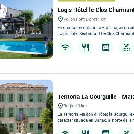
Logis Hôtel le Clos Charman
Vallon Pont D'arc
11 km
En el corazón del sur de Ardèche, en un e
Logis Hôtel Restaurant Le Clos Charmant l
Teritoria La Gourguille - Ma
Barjac
13 km
La Teritoria Maison d’Hôtes la Gourguill
carácter situada en Barjac, al norte de la r