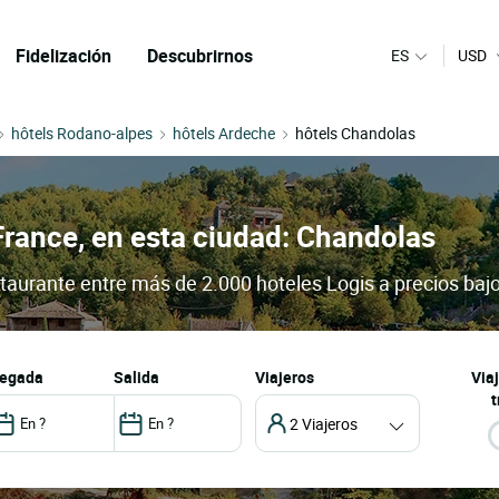
Fidelización
Descubrirnos
ES
USD
hôtels Rodano-alpes
hôtels Ardeche
hôtels Chandolas
France, en esta ciudad: Chandolas
staurante entre más de 2.000 hoteles Logis a precios baj
llegada
salida
Viajeros
Via
t
2 Viajeros