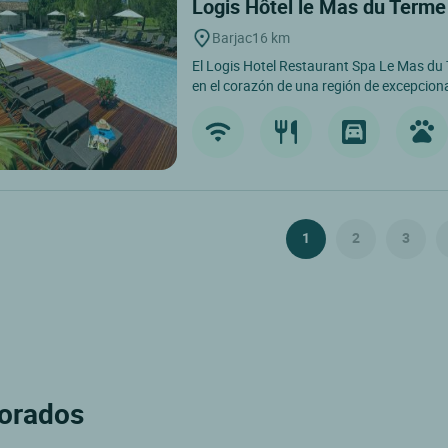
Logis Hôtel le Mas du Term
Barjac
16 km
El Logis Hotel Restaurant Spa Le Mas du
en el corazón de una región de excepcional
1
2
3
lorados