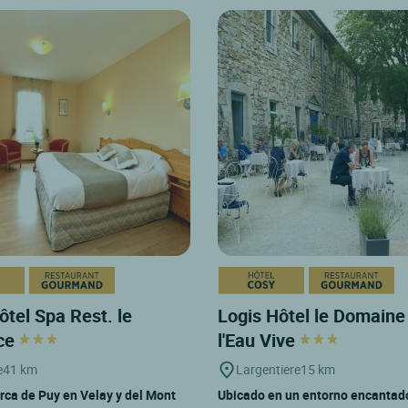
ôtel Spa Rest. le
Logis Hôtel le Domaine
ce
l'Eau Vive
e
41 km
Largentiere
15 km
rca de Puy en Velay y del Mont
Ubicado en un entorno encantad