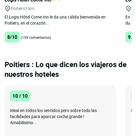
Poitiers
3 km
Mi
El Logis Hôtel Come Inn le da una cálida bienvenida en
En el
Poitiers, en el corazón...
du Vi
8/10
9.6
(159 comentarios)
Poitiers : Lo que dicen los viajeros de
nuestros hoteles
10 / 10
1
Ideal en todos los sentidos pero sobre todo las
Fa
facilidades para aparcar coche grande !
Amabilísimo...