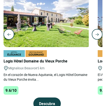
Logis Hôtel Domaine du Vieux Porche
Logi
Mignaloux Beauvoir
5 km
Co
En el corazón de Nueva Aquitania, el Logis Hôtel Domaine
El Au
du Vieux Porche invita...
peque
9.6/10
9.6
Descubra