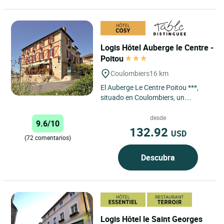
Logis Hôtel Auberge le Centre -
Poitou
Coulombiers
16 km
El Auberge Le Centre Poitou ***,
situado en Coulombiers, un
pequeño y tranquilo pueblo, a una
hora de La Rochelle, a 45...
desde
9.6/10
132.92
USD
(72 comentarios)
Descubra
Logis Hôtel le Saint Georges