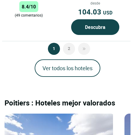
pequeña ciudad reconstruida tras
desde
8.4/10
la...
104.03
USD
(49 comentarios)
Descubra
1
2
Ver todos los hoteles
Poitiers : Hoteles mejor valorados