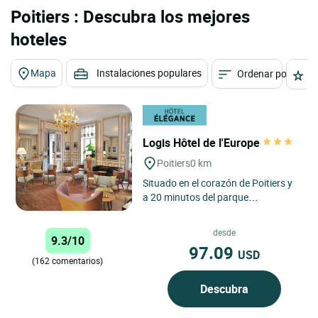
Poitiers : Descubra los mejores
hoteles
Mapa
Instalaciones populares
Ordenar por
E
Logis Hôtel de l'Europe
Poitiers
0 km
Situado en el corazón de Poitiers y
a 20 minutos del parque
Futuroscope, el Logis Hôtel de
l'Europe*** le acoge en un
desde
9.3/10
ambiente...
97.09
USD
(162 comentarios)
Descubra