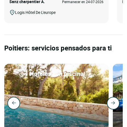
Sanz charpentier A.
Ma
Permanecer en 24-07-2026
Logis Hôtel De L'europe
Poitiers: servicios pensados para ti
Hoteles con piscina