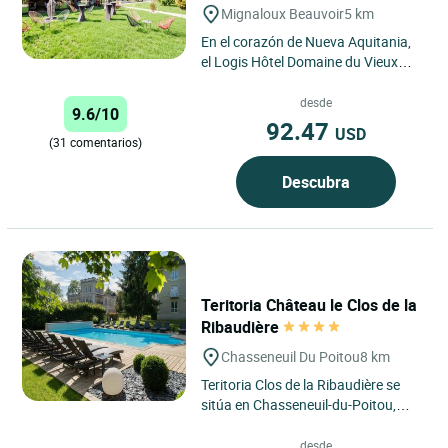
Mignaloux Beauvoir
5 km
En el corazón de Nueva Aquitania,
el Logis Hôtel Domaine du Vieux
Porche invita a descubrir un lugar
con carácter donde...
desde
9.6/10
92.47
USD
(31 comentarios)
Descubra
Teritoria Château le Clos de la
Ribaudière
Chasseneuil Du Poitou
8 km
Teritoria Clos de la Ribaudière se
sitúa en Chasseneuil-du-Poitou,
cerca de Poitiers, en un entorno
verde y tranquilo que...
desde