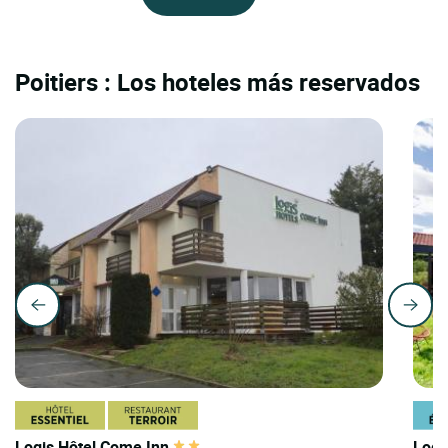
Poitiers : Los hoteles más reservados
Logis Hôtel Come Inn
Logi