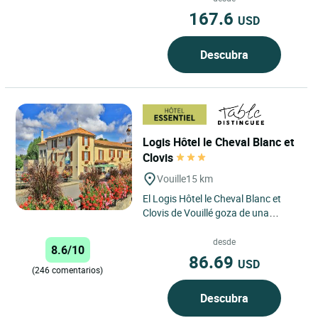
167.6
USD
Descubra
Logis Hôtel le Cheval Blanc et
Clovis
Vouille
15 km
El Logis Hôtel le Cheval Blanc et
Clovis de Vouillé goza de una
ubicación ideal en el corazón de
una región rica en...
desde
8.6/10
86.69
USD
(246 comentarios)
Descubra