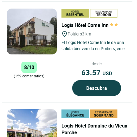
Logis Hôtel Come Inn
Poitiers
3 km
El Logis Hôtel Come Inn le da una
cálida bienvenida en Poitiers, en el
corazón de la región de Vienne. Con
una ubicación...
desde
8/10
63.57
USD
(159 comentarios)
Descubra
Logis Hôtel Domaine du Vieux
Porche