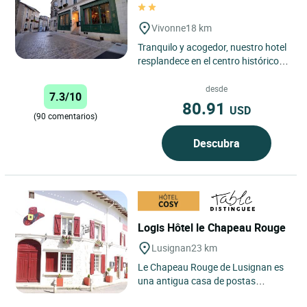
Vivonne
18 km
Tranquilo y acogedor, nuestro hotel
resplandece en el centro histórico
de un precioso pueblo de la región
de Poitou. El...
desde
7.3/10
80.91
USD
(90 comentarios)
Descubra
Logis Hôtel le Chapeau Rouge
Lusignan
23 km
Le Chapeau Rouge de Lusignan es
una antigua casa de postas
construida en 1643, en una