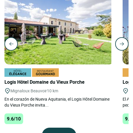
Logis Hôtel Domaine du Vieux Porche
Logi
Mignaloux Beauvoir
10 km
Co
En el corazón de Nueva Aquitania, el Logis Hôtel Domaine
El Au
du Vieux Porche invita...
peque
9.6/10
9.6