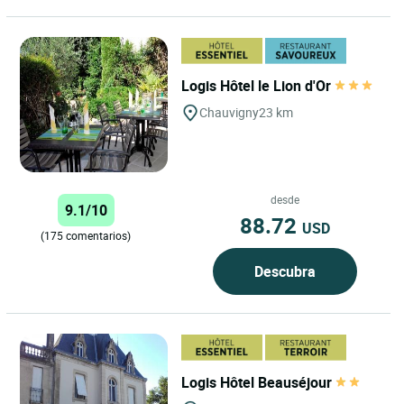
Logis Hôtel le Lion d'Or
Chauvigny
23 km
desde
9.1/10
88.72
USD
(175 comentarios)
Descubra
Logis Hôtel Beauséjour