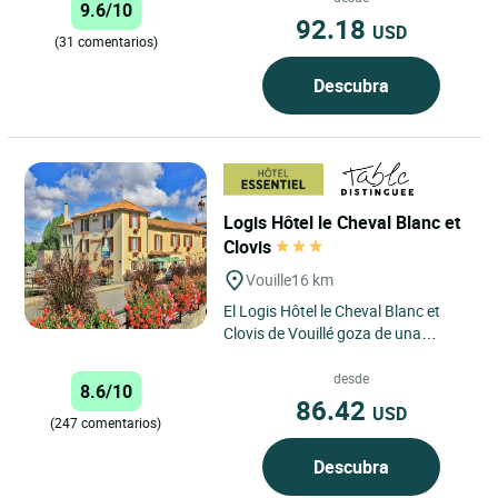
9.6/10
92.18
USD
(31 comentarios)
Descubra
Logis Hôtel le Cheval Blanc et
Clovis
Vouille
16 km
El Logis Hôtel le Cheval Blanc et
Clovis de Vouillé goza de una
ubicación ideal en el corazón de
una región rica en...
desde
8.6/10
86.42
USD
(247 comentarios)
Descubra