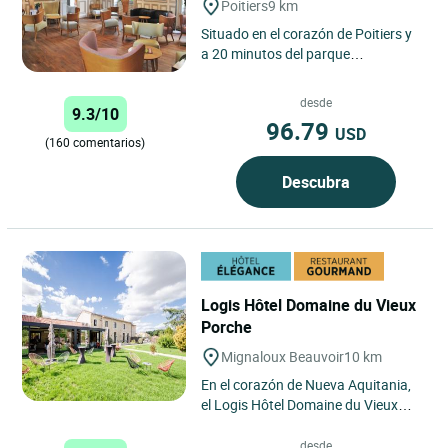
Poitiers
9 km
Situado en el corazón de Poitiers y
a 20 minutos del parque
Futuroscope, el Logis Hôtel de
l'Europe*** le acoge en un
desde
9.3/10
ambiente...
96.79
USD
(160 comentarios)
Descubra
Logis Hôtel Domaine du Vieux
Porche
Mignaloux Beauvoir
10 km
En el corazón de Nueva Aquitania,
el Logis Hôtel Domaine du Vieux
Porche invita a descubrir un lugar
con carácter donde...
desde