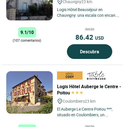
Chauvigny
23 km
Logis Hôtel Beauséjour en
Chauvigny: una escala con encanto
en el corazón de Poitou En la
encantadora ciudad medieval...
desde
9.1/10
86.42
USD
(107 comentarios)
Descubra
Logis Hôtel Auberge le Centre -
Poitou
Coulombiers
23 km
El Auberge Le Centre Poitou ***,
situado en Coulombiers, un
pequeño y tranquilo pueblo, a una
hora de La Rochelle, a 45...
desde