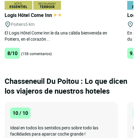
Logis Hôtel Come Inn
Logi
Poitiers
5 km
Mi
El Logis Hôtel Come Inn le da una cálida bienvenida en
En el
Poitiers, en el corazón...
du Vi
8/10
9.6
(158 comentarios)
Chasseneuil Du Poitou : Lo que dicen
los viajeros de nuestros hoteles
10 / 10
1
Ideal en todos los sentidos pero sobre todo las
Fa
facilidades para aparcar coche grande !