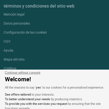
términos y condiciones del sitio web
Mención legal
Datos personales
Configuración de las cookies
CGV
Ayuda
Mapa del sitio
Créditos
fotografías
Continue without consent
Welcome!
Síguenos
All the reasons to say ‘
yes
’ to our cookies for a personalised experience:
Facebook
Instagram
See offers tailored
to your interests.
To better understand your needs
by producing statistics.
Linkedin
To provide you with the services you request
by ensuring that the site
functions properly.