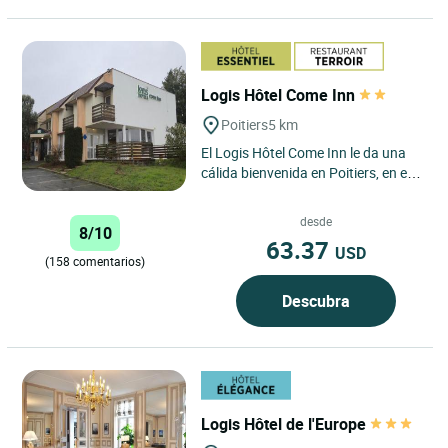
Logis Hôtel Come Inn
Poitiers
5 km
El Logis Hôtel Come Inn le da una
cálida bienvenida en Poitiers, en el
corazón de la región de Vienne. Con
una ubicación...
desde
8/10
63.37
USD
(158 comentarios)
Descubra
Logis Hôtel de l'Europe