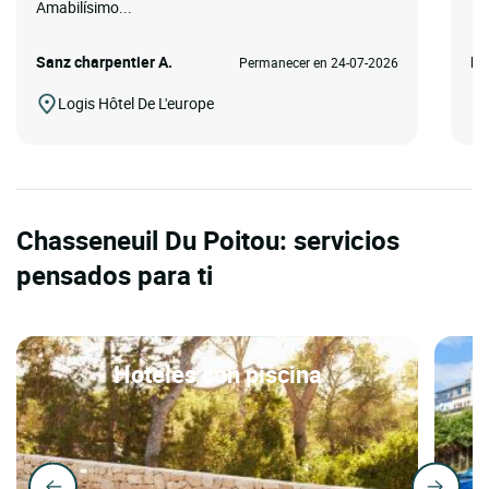
Amabilísimo...
Sanz charpentier A.
Ma
Permanecer en 24-07-2026
Logis Hôtel De L'europe
Chasseneuil Du Poitou: servicios
pensados para ti
Hoteles con piscina