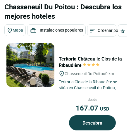
Chasseneuil Du Poitou : Descubra los
mejores hoteles
Mapa
Instalaciones populares
Ordenar por
E
Teritoria Château le Clos de la
Ribaudière
Chasseneuil Du Poitou
0 km
Teritoria Clos de la Ribaudière se
sitúa en Chasseneuil-du-Poitou,
cerca de Poitiers, en un entorno
verde y tranquilo que...
desde
167.07
USD
Descubra