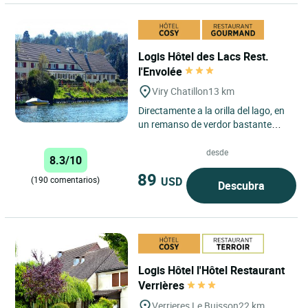
Logis Hôtel des Lacs Rest.
l'Envolée
Viry Chatillon
13 km
Directamente a la orilla del lago, en
un remanso de verdor bastante
único en la región parisiense,
nuestro establecimiento...
desde
8.3/10
89
USD
(190 comentarios)
Descubra
Logis Hôtel l'Hôtel Restaurant
Verrières
Verrieres Le Buisson
22 km