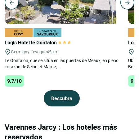
Logis Hôtel le Gonfalon
Logi
Germigny L'eveque
45 km
St
Le Gonfalon, que se sitúa en las puertas de Meaux, en pleno
Ubica
corazón de Seine-et-Marne,...
Bois, 
9.7/10
9.7
Descubra
Varennes Jarcy : Los hoteles más
reservados