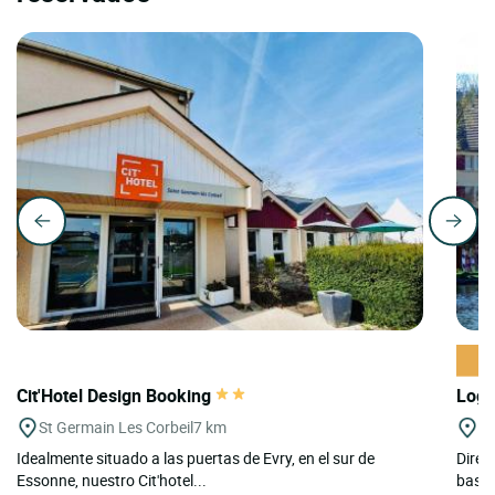
Cit'Hotel Design Booking
Logi
St Germain Les Corbeil
7 km
Vi
Idealmente situado a las puertas de Evry, en el sur de
Direc
Essonne, nuestro Cit'hotel...
basta