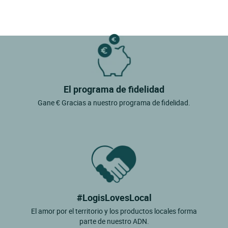
El programa de fidelidad
Gane € Gracias a nuestro programa de fidelidad.
#LogisLovesLocal
El amor por el territorio y los productos locales forma
parte de nuestro ADN.