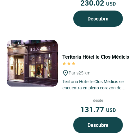
230.02
USD
Descubra
Teritoria Hôtel le Clos Médicis
Paris
25 km
Teritoria Hôtel le Clos Médicis se
encuentra en pleno corazón de
París, en la orilla izquierda y en el
distrito 5, donde...
desde
131.77
USD
Descubra