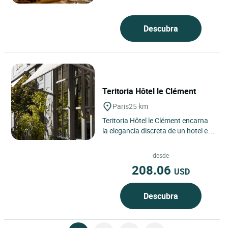
viva, encarnada por el restaurante
del Teritoria Benoit,...
Descubra
Teritoria Hôtel le Clément
Paris
25 km
Teritoria Hôtel le Clément encarna
la elegancia discreta de un hotel en
París situado en el distrito 6, en
pleno Saint-Germain-des-Prés,...
desde
208.06
USD
Descubra