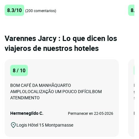
8.3/10
8.3
(200 comentarios)
Varennes Jarcy : Lo que dicen los
viajeros de nuestros hoteles
8 / 10
8
BOM CAFÉ DA MANHÃQUARTO
Es
AMPLOLOCALIZAÇÃO UM POUCO DIFÍCILBOM
ge
ATENDIMENTO
se
Hermenegildo C.
Be
Permanecer en 22-05-2026
Logis Hôtel 15 Montparnasse