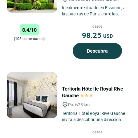
Idealmente situado en Essonne, a
las puertas de París, entre las
autopistas A86 y A6, nuestro hotel
le da la bienvenida...
desde
8.4/10
98.25
USD
(108 comentarios)
Descubra
Teritoria Hôtel le Royal Rive
Gauche
Paris
25 km
Teritoria Hôtel Royal Rive Gauche
invita a descubrir una dirección
confidencial situada en el corazón
del distrito 14...
desde