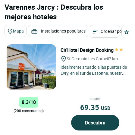
Varennes Jarcy : Descubra los
mejores hoteles
Mapa
Instalaciones populares
Ordenar por
E
Cit'Hotel Design Booking
St Germain Les Corbeil
7 km
Idealmente situado a las puertas de
Evry, en el sur de Essonne, nuestro
Cit'hotel Design Booking de Saint-
Germain-les-Corbeil...
desde
8.3/10
69.35
USD
(200 comentarios)
Descubra