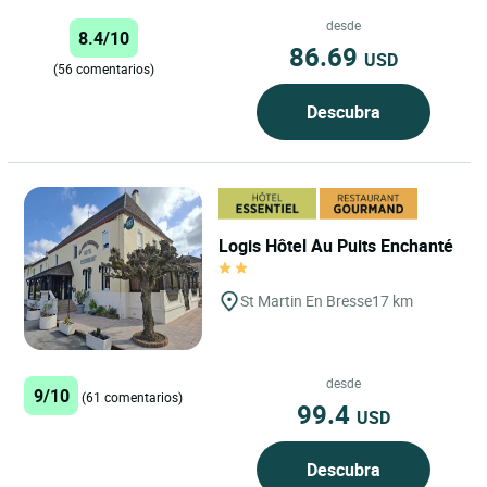
Domaine du Cheval Blanc, en St
Boil, en el corazón...
desde
8.4/10
86.69
USD
(56 comentarios)
Descubra
Logis Hôtel Au Puits Enchanté
St Martin En Bresse
17 km
desde
9/10
(61 comentarios)
99.4
USD
Descubra