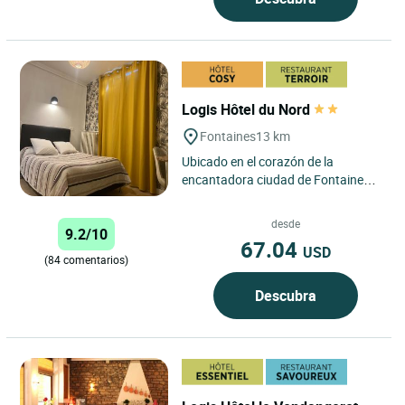
Logis Hôtel du Nord
Fontaines
13 km
Ubicado en el corazón de la
encantadora ciudad de Fontaines,
el Logis Hôtel du Nord le da la
bienvenida a un entorno tranquilo...
desde
9.2/10
67.04
USD
(84 comentarios)
Descubra