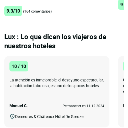
9.1
9.3/10
(164 comentarios)
Lux : Lo que dicen los viajeros de
nuestros hoteles
10 / 10
1
La atención es inmejorable, el desayuno espectacular,
Un
la habitación fabulosa, es uno de los pocos hoteles...
ca
dis
Manuel C.
MA
Permanecer en 11-12-2024
Demeures & Châteaux Hôtel De Greuze