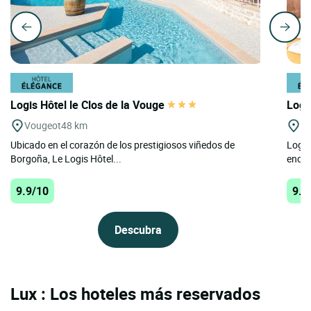
Logis Hôtel le Clos de la Vouge
Logi
Vougeot
48 km
Co
Ubicado en el corazón de los prestigiosos viñedos de
Logis
Borgoña, Le Logis Hôtel...
encan
9.9/10
9.8
Descubra
Lux : Los hoteles más reservados