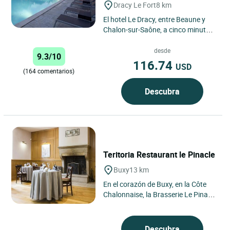
Dracy Le Fort
8 km
El hotel Le Dracy, entre Beaune y
Chalon-sur-Saône, a cinco minutos
de la autopista A6, le invita a pasar
una estancia en...
desde
9.3/10
116.74
USD
(164 comentarios)
Descubra
Teritoria Restaurant le Pinacle
Buxy
13 km
En el corazón de Buxy, en la Côte
Chalonnaise, la Brasserie Le Pinacle
(anteriormente Restaurante
L'Empreinte) reinterpreta...
Descubra