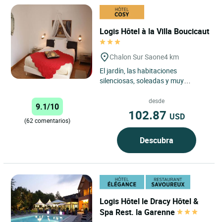
Logis Hôtel à la Villa Boucicaut
Chalon Sur Saone
4 km
El jardín, las habitaciones
silenciosas, soleadas y muy
confortables, el fuego de leña en el
salón y el hamman perfumado...
desde
9.1/10
102.87
USD
(62 comentarios)
Descubra
Logis Hôtel le Dracy Hôtel &
Spa Rest. la Garenne