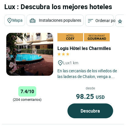
Lux : Descubra los mejores hoteles
Mapa
Instalaciones populares
Ordenar por
E
Logis Hôtel les Charmilles
Lux
1 km
En las cercanías de los viñedos de
las laderas de Chalon, venga a
relajarse en nuestra terraza, al
borde de la piscina...
desde
7.4/10
98.25
USD
(204 comentarios)
Descubra