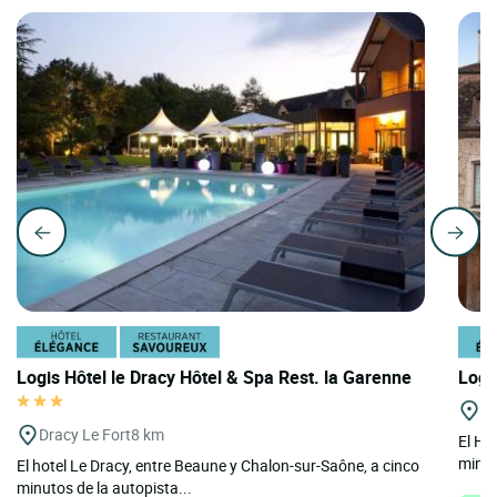
Logis Hôtel le Dracy Hôtel & Spa Rest. la Garenne
Logi
B
Dracy Le Fort
8 km
El Ho
minuto
El hotel Le Dracy, entre Beaune y Chalon-sur-Saône, a cinco
minutos de la autopista...