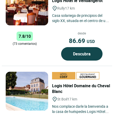
Logis Hôtel le Vendangerot
Rully
17 km
Casa solariega de principios del
siglo XX, situada en el centro de un
pueblo vitícola de Borgoña, frente a
un jardín público...
desde
7.8/10
86.69
USD
(73 comentarios)
Descubra
Logis Hôtel Domaine du Cheval
Blanc
St Boil
17 km
Nos complace darle la bienvenida a
la casa de huéspedes Logis Hôtel