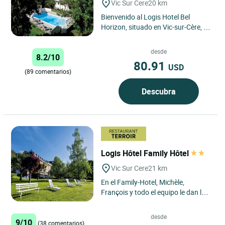
Vic Sur Cere
20 km
Bienvenido al Logis Hotel Bel
Horizon, situado en Vic-sur-Cère, en
el corazón de la región de Auvernia,
en el Macizo Central....
desde
8.2/10
80.91
USD
(89 comentarios)
Descubra
Logis Hôtel Family Hôtel
Vic Sur Cere
21 km
En el Family-Hotel, Michèle,
François y todo el equipo le dan la
bienvenida con calidez en todas las
estaciones. Su casa...
desde
9/10
(38 comentarios)