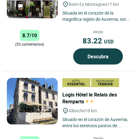
Riom Es Montagnes
17 km
Situada en el corazón de la
magnífica región de Auvernia, esta
gran casa de piedra del siglo XIX en
Riom es Montagnes...
desde
8.7/10
83.22
USD
(53 comentarios)
Descubra
Logis Hôtel le Relais des
Remparts
Allanche
18 km
Situado en el corazón de Auvernia,
entre los extensos pastos de
verano y el macizo de Cantal donde
culminan el Puy Mary...
desde