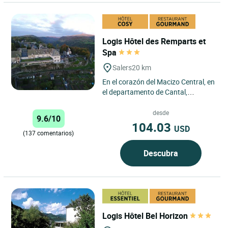
Logis Hôtel des Remparts et
Spa
Salers
20 km
En el corazón del Macizo Central, en
el departamento de Cantal,
descubra un establecimiento de
tamaño humano donde la familia...
desde
9.6/10
104.03
USD
(137 comentarios)
Descubra
Logis Hôtel Bel Horizon