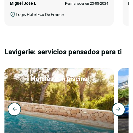
Miguel José I.
Mi
Permanecer en 23-08-2024
Logis Hôtel Ecu De France
Lavigerie: servicios pensados para ti
Hoteles con piscina