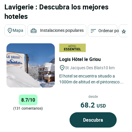
Lavigerie : Descubra los mejores
hoteles
Mapa
Instalaciones populares
Ordenar por
E
Logis Hôtel le Griou
St Jacques Des Blats
10 km
El hotel se encuentra situado a
1000m de altitud en el pintoresco
pueblo de St Jacques des Blats.
Las habitaciones ofrecen...
desde
8.7/10
68.2
USD
(131 comentarios)
Descubra