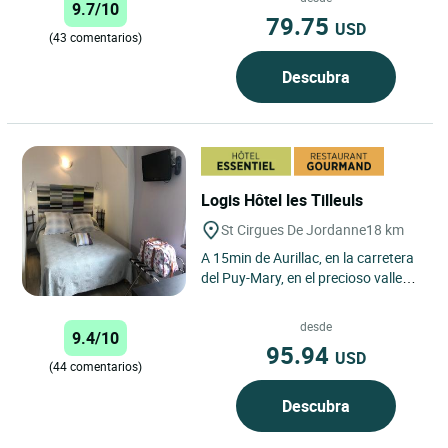
9.7/10
79.75
USD
(43 comentarios)
Descubra
Logis Hôtel les Tilleuls
St Cirgues De Jordanne
18 km
A 15min de Aurillac, en la carretera
del Puy-Mary, en el precioso valle
del Jordanne, nuestro hotel
restaurante le acoge...
desde
9.4/10
95.94
USD
(44 comentarios)
Descubra