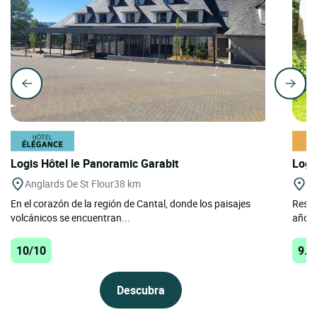
Logis Hôtel le Panoramic Garabit
Logi
Anglards De St Flour
38 km
St
En el corazón de la región de Cantal, donde los paisajes
Resta
volcánicos se encuentran...
años.
10/10
9.9
Descubra