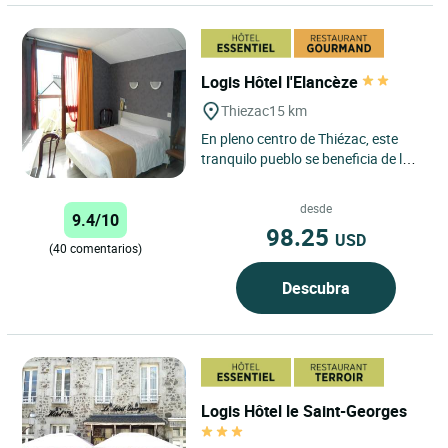
Logis Hôtel l'Elancèze
Thiezac
15 km
En pleno centro de Thiézac, este
tranquilo pueblo se beneficia de la
desviación N122, a sólo 25 km de
Aurillac y a 130...
desde
9.4/10
98.25
USD
(40 comentarios)
Descubra
Logis Hôtel le Saint-Georges