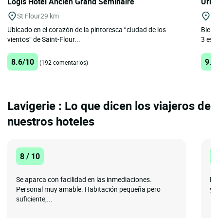
Logis Hôtel Ancien Grand Séminaire
Urba
St Flour
29 km
St
Ubicado en el corazón de la pintoresca “ciudad de los
Bienve
vientos” de Saint-Flour...
3 estr
8.6/10
9.3
(192 comentarios)
Lavigerie : Lo que dicen los viajeros de
nuestros hoteles
8 / 10
1
Se aparca con facilidad en las inmediaciones.
La
Personal muy amable. Habitación pequeña pero
y 
suficiente,...