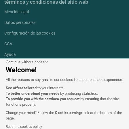
términos y condiciones del sitio web
Mención legal
Datos personales
Configuración de las cookies
CGV
Ayuda
Continue without consent
Mapa del sitio
Welcome!
Créditos
All the reasons to say ‘
yes
’ to our cookies for a personalised experience:
fotografías
See offers tailored
to your interests.
Síguenos
To better understand your needs
by producing statistics.
To provide you with the services you request
by ensuring that the site
Facebook
Instagram
functions properly.
Change your mind? Follow the
Cookies settings
link at the bottom of the
Linkedin
page.
Read the cookies policy