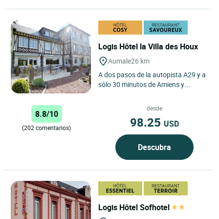
Logis Hôtel la Villa des Houx
Aumale
26 km
A dos pasos de la autopista A29 y a
sólo 30 minutos de Amiens y
Dieppe, el Logis Hôtel la Villa des
Houx es la parada ideal...
desde
8.8/10
98.25
USD
(202 comentarios)
Descubra
Logis Hôtel Sofhotel