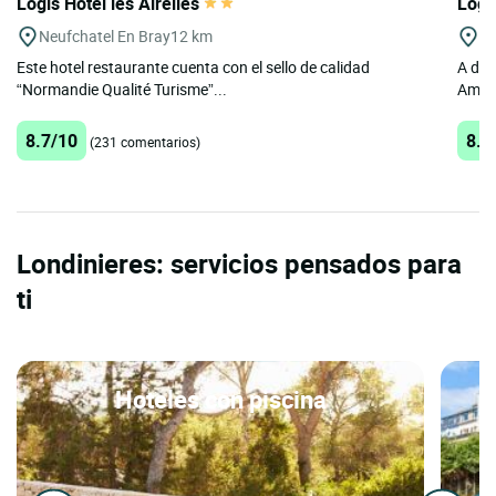
Logis Hôtel les Airelles
Logi
Neufchatel En Bray
12 km
A
Este hotel restaurante cuenta con el sello de calidad
A dos
“Normandie Qualité Turisme”...
Amien
8.7/10
8.8
(231 comentarios)
Londinieres: servicios pensados para
ti
Hoteles con piscina