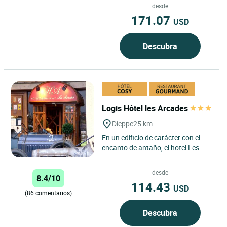
dialoga con jardines,...
desde
171.07
USD
Descubra
Logis Hôtel les Arcades
Dieppe
25 km
En un edificio de carácter con el
encanto de antaño, el hotel Les
Arcades es el único hotel situado en
el puerto deportivo...
desde
8.4/10
114.43
USD
(86 comentarios)
Descubra