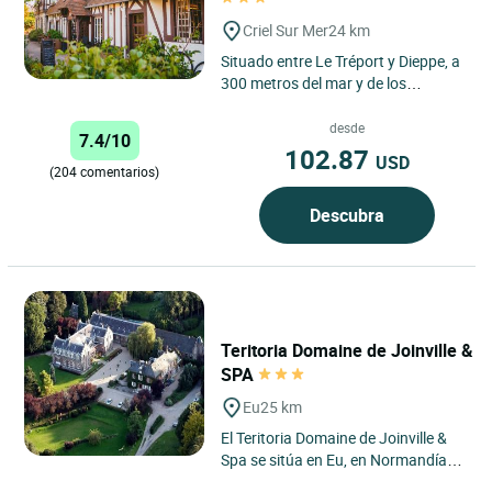
Criel Sur Mer
24 km
Situado entre Le Tréport y Dieppe, a
300 metros del mar y de los
acantilados más altos de Europa, la
hospedería de la...
desde
7.4/10
102.87
USD
(204 comentarios)
Descubra
Teritoria Domaine de Joinville &
SPA
Eu
25 km
El Teritoria Domaine de Joinville &
Spa se sitúa en Eu, en Normandía,
en un paisaje verde donde la ciudad