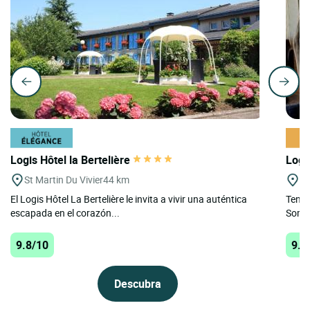
Logis Hôtel la Bertelière
Logi
St Martin Du Vivier
44 km
Le
El Logis Hôtel La Bertelière le invita a vivir una auténtica
Tenem
escapada en el corazón...
Somme
9.8/10
9.5
Descubra