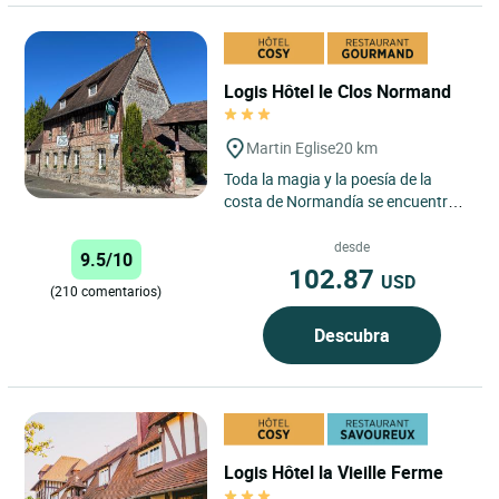
Logis Hôtel le Clos Normand
Martin Eglise
20 km
Toda la magia y la poesía de la
costa de Normandía se encuentra a
pocos minutos de Dieppe, en el
parque de esta antigua...
desde
9.5/10
102.87
USD
(210 comentarios)
Descubra
Logis Hôtel la Vieille Ferme