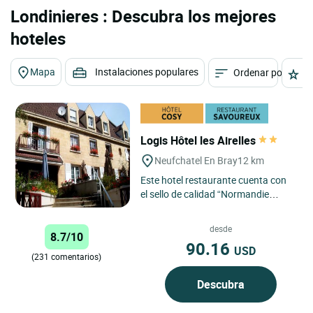
Londinieres : Descubra los mejores
hoteles
Mapa
Instalaciones populares
Ordenar por
E
Logis Hôtel les Airelles
Neufchatel En Bray
12 km
Este hotel restaurante cuenta con
el sello de calidad “Normandie
Qualité Turisme” desde 2005.
Situado en el corazón...
desde
8.7/10
90.16
USD
(231 comentarios)
Descubra