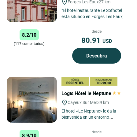
Forges Les Eaux
27 km
"El hotel restaurante Le Sofhotel
está situado en Forges Les Eaux, en
el corazón de la región de Bray. En
él encontrará...
desde
8.2/10
80.91
USD
(117 comentarios)
Descubra
Logis Hôtel le Neptune
Cayeux Sur Mer
39 km
El hotel «Le Neptune» le da la
bienvenida en un entorno
agradable y familiar. Se alojará en
habitaciones equipadas con...
desde
8.9/10