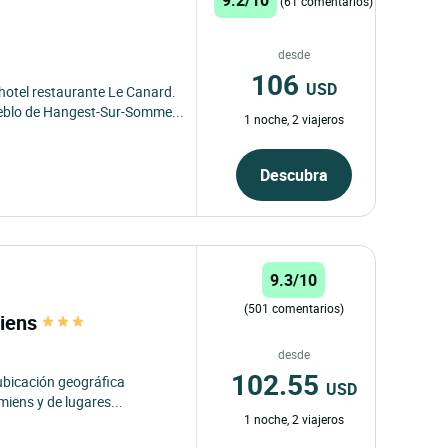
(61 comentarios)
desde
106
USD
 hotel restaurante Le Canard.
ueblo de Hangest-Sur-Somme...
1 noche, 2 viajeros
Descubra
9.3/10
(501 comentarios)
miens
desde
102.55
ubicación geográfica
USD
miens y de lugares...
1 noche, 2 viajeros