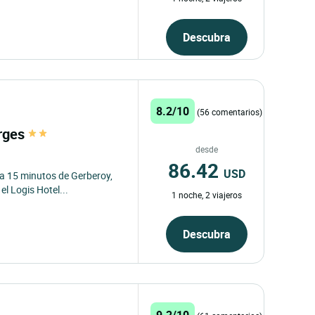
Descubra
8.2/10
(56 comentarios)
orges
desde
86.42
USD
 a 15 minutos de Gerberoy,
el Logis Hotel...
1 noche, 2 viajeros
Descubra
9.2/10