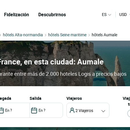
Fidelización
Descubrirnos
ES
USD
hôtels Alta-normandia
hôtels Seine maritime
hôtels Aumale
France, en esta ciudad: Aumale
urante entre más de 2.000 hoteles Logis a precios bajos
llegada
salida
Viajeros
Via
t
2 Viajeros