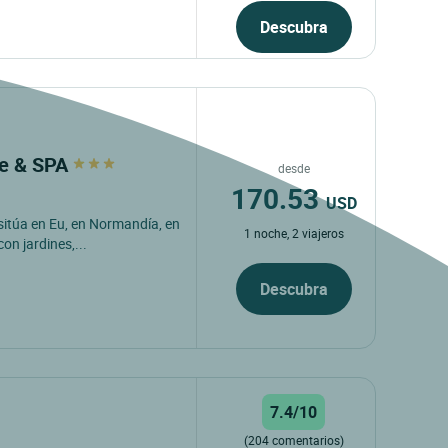
Descubra
lle & SPA
desde
170.53
USD
 sitúa en Eu, en Normandía, en
1 noche, 2 viajeros
on jardines,...
Descubra
7.4/10
(204 comentarios)