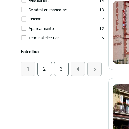
Restaurant
14
Se admiten mascotas
13
Piscina
2
Aparcamiento
12
Terminal eléctrica
5
Estrellas
1
2
3
4
5