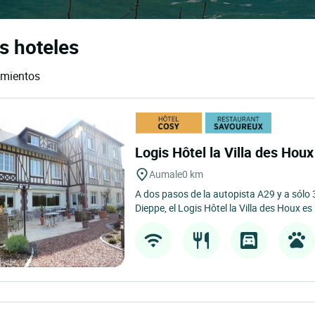
s hoteles
amientos
Logis Hôtel la Villa des Hou
Aumale
0 km
A dos pasos de la autopista A29 y a sólo
Dieppe, el Logis Hôtel la Villa des Houx es 