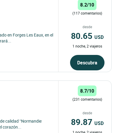
8.2/10
(117 comentarios)
desde
80.65
uado en Forges Les Eaux, en el
USD
rará...
1 noche, 2 viajeros
Descubra
8.7/10
(231 comentarios)
desde
89.87
o de calidad “Normandie
USD
l corazón...
1 noche, 2 viajeros