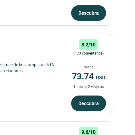
Descubra
8.2/10
(173 comentarios)
l cruce de las autopistas A13
desde
las ciudades...
73.74
USD
1 noche, 2 viajeros
Descubra
9.6/10