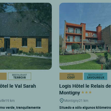
ôtel le Val Sarah
Logis Hôtel le Relais de
Montigny
ille
19 km
Montigny
21 km
rno verde, tranquilamente
Situado a sólo algunos kilómetro