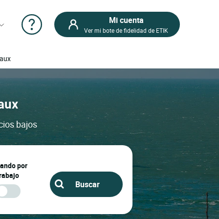
Mi cuenta
Ver mi bote de fidelidad de ETIK
caux
Caux
cios bajos
jando por
rabajo