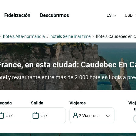
Fidelización
Descubrirnos
ES
USD
hôtels Alta-normandia
hôtels Seine maritime
hôtels Caudebec en 
France, en esta ciudad: Caudebec En 
el y restaurante entre más de 2.000 hoteles Logis a pre
llegada
salida
Viajeros
Via
t
2 Viajeros