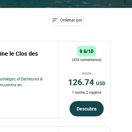
Ordenar por
9.6/10
ne le Clos des
(434 comentarios)
desde
Jumièges, el Demeures &
126.74
USD
ncuentra en...
1 noche, 2 viajeros
Descubra