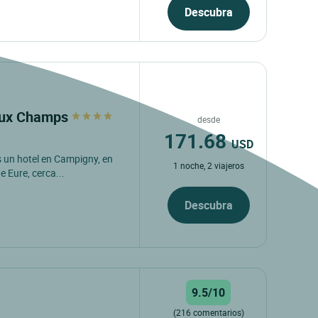
Descubra
q aux Champs
desde
171.68
USD
s un hotel en Campigny, en
1 noche, 2 viajeros
 Eure, cerca...
Descubra
9.5/10
(216 comentarios)