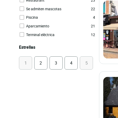
Restaurant
23
Se admiten mascotas
22
Piscina
4
Aparcamiento
21
Terminal eléctrica
12
Estrellas
1
2
3
4
5