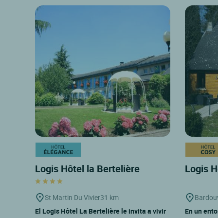
Logis Hôtel la Bertelière
Logis H
St Martin Du Vivier
31 km
Bardouv
El Logis Hôtel La Bertelière le invita a vivir
En un ento