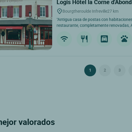
Logis Hôtel la Corne d'Abon
Bourgtheroulde Infreville
27 km
"Antigua casa de postas con habitaciones 
restaurante, completamente renovadas, A
1
2
3
ejor valorados