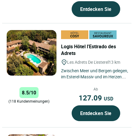
Entdecken Sie
Logis Hôtel l'Estirado des
Adrets
Les Adrets De L'esterel
13 km
Zwischen Meer und Bergen gelegen,
im Esterel-Massiv und im Herzen
der Provence: Die Sonne der Côte
d'Azur, die Ruhe eines...
Ab
8.5/10
127.09
USD
(118 Kundenmeinungen)
Entdecken Sie