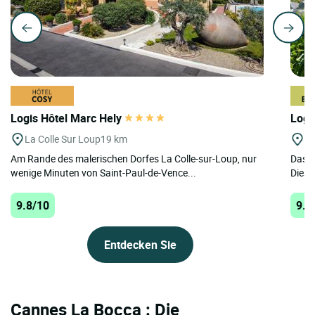
Logis Hôtel Marc Hely
Logi
La Colle Sur Loup
19 km
Tr
Am Rande des malerischen Dorfes La Colle-sur-Loup, nur
Das „
wenige Minuten von Saint-Paul-de-Vence...
Diese 
9.8/10
9.7
Entdecken Sie
Cannes La Bocca : Die