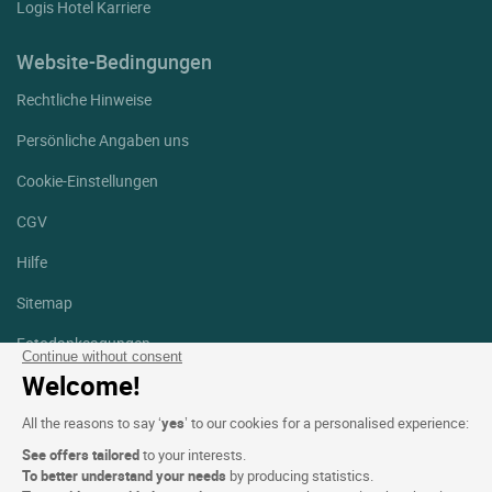
Logis Hotel Karriere
Website-Bedingungen
Rechtliche Hinweise
Persönliche Angaben uns
Cookie-Einstellungen
CGV
Hilfe
Sitemap
Fotodanksagungen
Continue without consent
Welcome!
Folgen Sie uns
Facebook
Instagram
All the reasons to say ‘
yes
’ to our cookies for a personalised experience:
See offers tailored
to your interests.
Linkedin
To better understand your needs
by producing statistics.