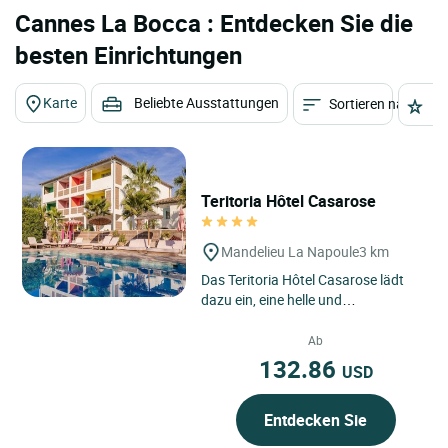
Cannes La Bocca : Entdecken Sie die
besten Einrichtungen
Karte
Beliebte Ausstattungen
Sortieren nach
St
Teritoria Hôtel Casarose
Mandelieu La Napoule
3 km
Das Teritoria Hôtel Casarose lädt
dazu ein, eine helle und
zeitgenössische Adresse in
Mandelieu-la-Napoule zu
Ab
entdecken,...
132.86
USD
Entdecken Sie