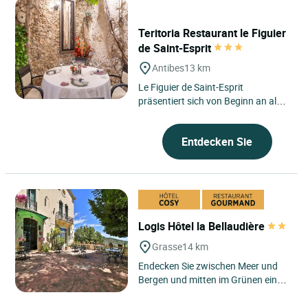
Teritoria Restaurant le Figuier
de Saint-Esprit
Antibes
13 km
Le Figuier de Saint-Esprit
präsentiert sich von Beginn an als
eine Tischkultur, die aufmerksam
mit ihrem Umfeld verbunden...
Entdecken Sie
Logis Hôtel la Bellaudière
Grasse
14 km
Endecken Sie zwischen Meer und
Bergen und mitten im Grünen ein
Bürgerhaus aus dem XIX.
Jahrhundert, wo bereits Gérard...