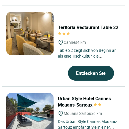
Teritoria Restaurant Table 22
Cannes
4 km
Table 22 zeigt sich von Beginn an
als eine Tischkultur, die
aufmerksam mit ihrer Zeit und ihrer
Umgebung verbunden ist. Diese...
Entdecken Sie
Urban Style Hôtel Cannes
Mouans-Sartoux
Mouans Sartoux
6 km
Das Urban Style Cannes Mouans-
Sartoux empfängt Sie in einer