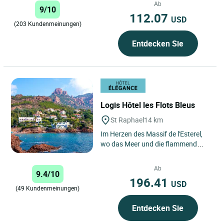
Ab
9/10
112.07
USD
(203 Kundenmeinungen)
Entdecken Sie
Logis Hôtel les Flots Bleus
St Raphael
14 km
Im Herzen des Massif de l'Esterel,
wo das Meer und die flammend
roten Felsen aufeinandertreffen,
genießt das Logis Hôtel...
Ab
9.4/10
196.41
USD
(49 Kundenmeinungen)
Entdecken Sie