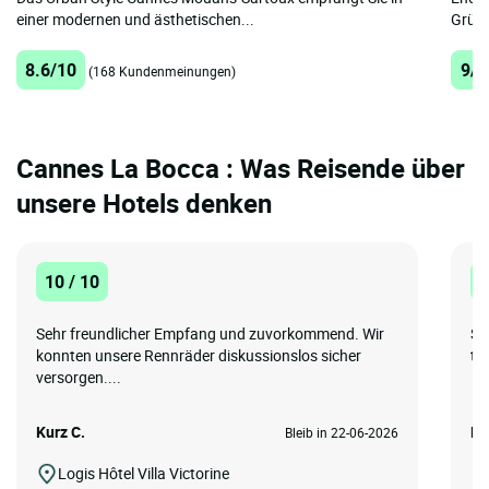
einer modernen und ästhetischen...
Grüne
8.6/10
9/1
(168 Kundenmeinungen)
Cannes La Bocca : Was Reisende über
unsere Hotels denken
10 / 10
1
Sehr freundlicher Empfang und zuvorkommend. Wir
Su
konnten unsere Rennräder diskussionslos sicher
to
versorgen....
Kurz C.
Ma
Bleib in 22-06-2026
Logis Hôtel Villa Victorine