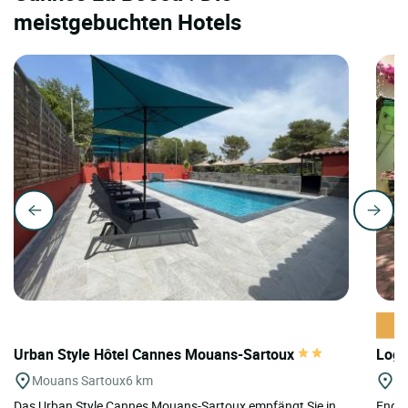
meistgebuchten Hotels
Urban Style Hôtel Cannes Mouans-Sartoux
Logi
Mouans Sartoux
6 km
Gr
Das Urban Style Cannes Mouans-Sartoux empfängt Sie in
Endec