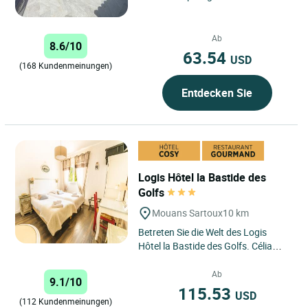
modernen und ästhetischen
Einrichtung in einer von Bäumen...
Ab
8.6/10
63.54
USD
(168 Kundenmeinungen)
Entdecken Sie
Logis Hôtel la Bastide des
Golfs
Mouans Sartoux
10 km
Betreten Sie die Welt des Logis
Hôtel la Bastide des Golfs. Célia
und Nicolas würden sich freuen, Sie
in einem Cocooning-Rahmen...
Ab
9.1/10
115.53
USD
(112 Kundenmeinungen)