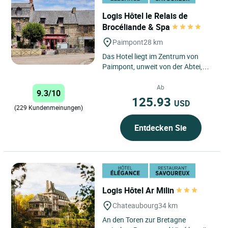
Logis Hôtel le Relais de
Brocéliande & Spa
Paimpont
28 km
Das Hotel liegt im Zentrum von
Paimpont, unweit von der Abtei,
und wurde 2021 vollständig
renoviert. Das „Relais de
Ab
9.3/10
Brocéliande“...
125.93
USD
(229 Kundenmeinungen)
Entdecken Sie
Logis Hôtel Ar Milin
Chateaubourg
34 km
An den Toren zur Bretagne