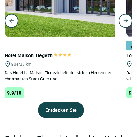
Hôtel Maison Tiegezh
Logi
Guer
25 km
Pl
Das Hotel La Maison Tiegezh befindet sich im Herzen der
Das L
charmanten Stadt Guer und...
willk
9.9/10
9.8
Entdecken Sie