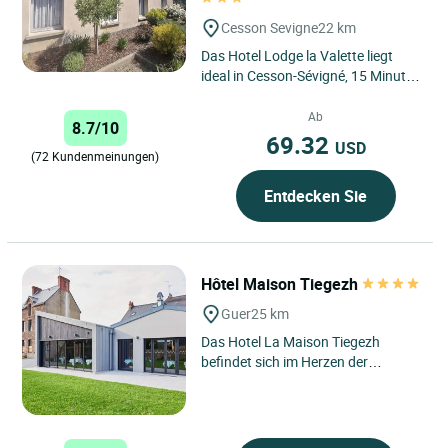
Cesson Sevigne
22 km
Das Hotel Lodge la Valette liegt
ideal in Cesson-Sévigné, 15 Minuten
von Rennes entfernt, im Herzen des
Parks Manoir de...
Ab
8.7/10
69.32
USD
(72 Kundenmeinungen)
Entdecken Sie
Hôtel Maison Tiegezh
Guer
25 km
Das Hotel La Maison Tiegezh
befindet sich im Herzen der
charmanten Stadt Guer und ist eine
wahre Oase für Reisende, die...