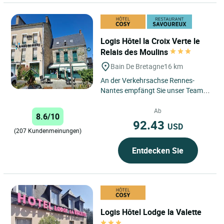
Logis Hôtel la Croix Verte le
Relais des Moulins
Bain De Bretagne
16 km
An der Verkehrsachse Rennes-
Nantes empfängt Sie unser Team in
unserem romantischen, mehr als
fünfhundert Jahre alten Hotel,...
Ab
8.6/10
92.43
USD
(207 Kundenmeinungen)
Entdecken Sie
Logis Hôtel Lodge la Valette