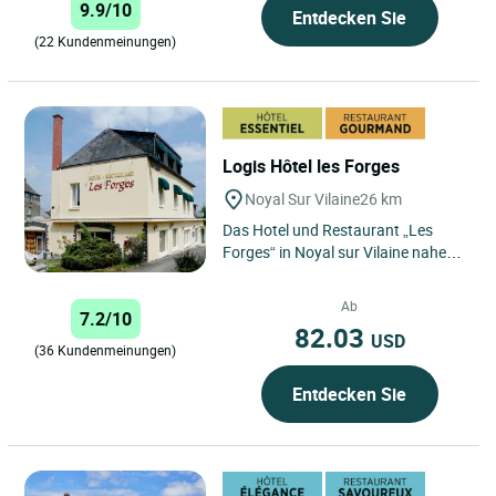
9.9/10
Entdecken Sie
(22 Kundenmeinungen)
Logis Hôtel les Forges
Noyal Sur Vilaine
26 km
Das Hotel und Restaurant „Les
Forges“ in Noyal sur Vilaine nahe
Rennes begrüßt Sie in komfortablen
und unterschiedlich...
Ab
7.2/10
82.03
USD
(36 Kundenmeinungen)
Entdecken Sie