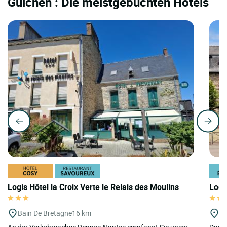
Guichen : Die meistgebuchten Hotels
Logis Hôtel la Croix Verte le Relais des Moulins
Logi
Bain De Bretagne
16 km
P