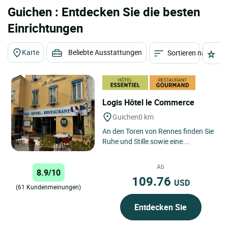
Guichen : Entdecken Sie die besten
Einrichtungen
Karte
Beliebte Ausstattungen
Sortieren nach
St
Logis Hôtel le Commerce
Guichen
0 km
An den Toren von Rennes finden Sie
Ruhe und Stille sowie eine
traditionelle Küche mit frischen
Produkten vom Markt.
Ab
8.9/10
109.76
USD
(61 Kundenmeinungen)
Entdecken Sie