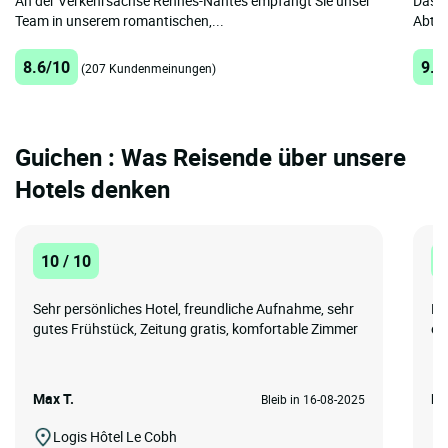
An der Verkehrsachse Rennes-Nantes empfängt Sie unser
Das H
Team in unserem romantischen,...
Abtei
8.6/10
9.3
(207 Kundenmeinungen)
Guichen : Was Reisende über unsere
Hotels denken
10 / 10
1
Sehr persönliches Hotel, freundliche Aufnahme, sehr
Es
gutes Frühstück, Zeitung gratis, komfortable Zimmer
em
Max T.
Ma
Bleib in 16-08-2025
Logis Hôtel Le Cobh