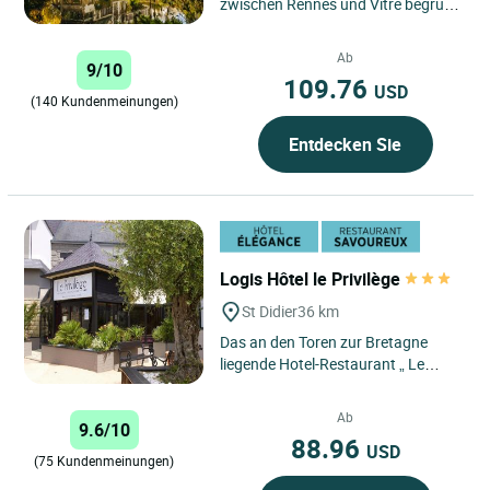
zwischen Rennes und Vitré begrüßt
Sie das „Ar Milin“, was so viel wie
„die Mühle“ auf...
Ab
9/10
109.76
USD
(140 Kundenmeinungen)
Entdecken Sie
Logis Hôtel le Privilège
St Didier
36 km
Das an den Toren zur Bretagne
liegende Hotel-Restaurant „ Le
Privilège “ stellt einen idealen Ort
zur Erholung dar....
Ab
9.6/10
88.96
USD
(75 Kundenmeinungen)