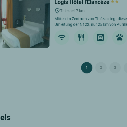
Logis Hôtel l'Elancèze
Thiezac
17 km
Mitten im Zentrum von Thiézac liegt diese
Umleitung der N122, nur 25 km von Aurill
1
2
3
els