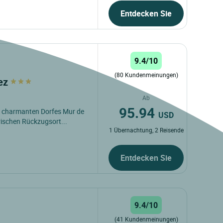
Entdecken Sie
9.4/10
(80 Kundenmeinungen)
rez
Ab
95.94
es charmanten Dorfes Mur de
USD
rischen Rückzugsort...
1 Übernachtung, 2 Reisende
Entdecken Sie
9.4/10
(41 Kundenmeinungen)