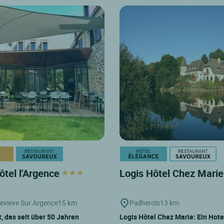
ôtel l'Argence
Logis Hôtel Chez Mari
evieve Sur Argence
15 km
Pailherols
13 km
, das seit über 50 Jahren
Logis Hôtel Chez Marie: Ein Hote