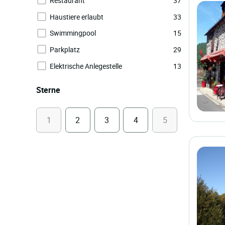
Restaurant
37
Haustiere erlaubt
33
Swimmingpool
15
Parkplatz
29
Elektrische Anlegestelle
13
Sterne
1
2
3
4
5