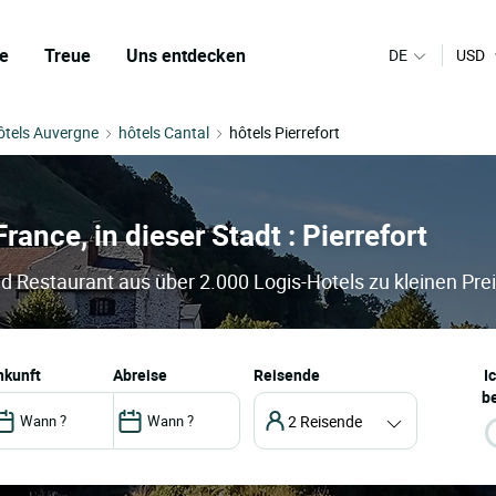
e
Treue
Uns entdecken
DE
USD
ôtels Auvergne
hôtels Cantal
hôtels Pierrefort
France, in dieser Stadt : Pierrefort
und Restaurant aus über 2.000 Logis-Hotels zu kleinen Pre
ankunft
abreise
Reisende
I
be
2 Reisende