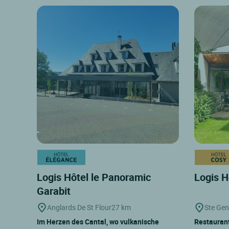
Logis Hôtel le Panoramic
Logis H
Garabit
Anglards De St Flour
27 km
Ste Gen
Im Herzen des Cantal, wo vulkanische
Restaurant