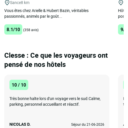
Sance
8 km
M
Vous êtes chez Arielle & Hubert Bazin, véritables
Hôtel 
passionnés, animés par le goût...
poste 
8.1/10
9/1
(358 avis)
Clesse : Ce que les voyageurs ont
pensé de nos hôtels
10 / 10
1
Très bonne halte lors d'un voyage vers le sud.Calme,
Em
parking, personnel accueillant et réactif.
to
NICOLAS D.
An
Séjour du 21-06-2026