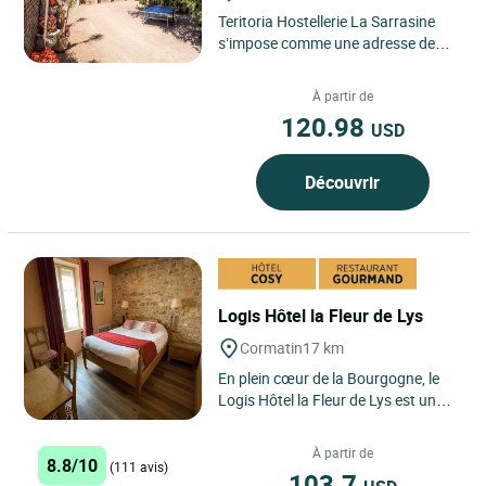
Teritoria Hostellerie La Sarrasine
s’impose comme une adresse de
caractère à Replonges, village
authentique de l’Ain...
À partir de
120.98
USD
Découvrir
Logis Hôtel la Fleur de Lys
Cormatin
17 km
En plein cœur de la Bourgogne, le
Logis Hôtel la Fleur de Lys est un
charmant hôtel familial où
Christophe et Sophie,...
À partir de
8.8/10
(111 avis)
103.7