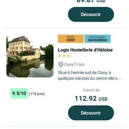
USD
Découvrir
Logis Hostellerie d'Héloïse
Cluny
11 km
Situé à l’entrée sud de Cluny, à
quelques minutes du centre ville et
de l’Abbaye, et au départ de la Voie
Verte,...
À partir de
9.5/10
(119 avis)
112.92
USD
Découvrir