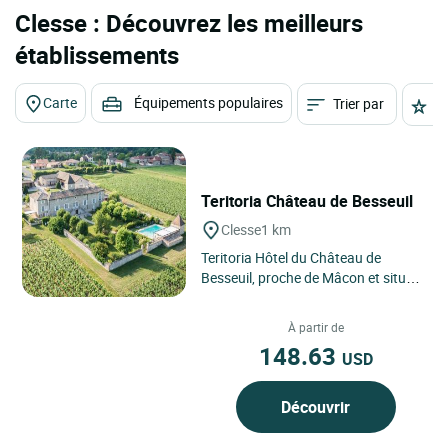
Clesse : Découvrez les meilleurs
établissements
Carte
Équipements populaires
Trier par
É
Teritoria Château de Besseuil
Clesse
1 km
Teritoria Hôtel du Château de
Besseuil, proche de Mâcon et situé
à Clessé, est une demeure de
caractère entourée...
À partir de
148.63
USD
Découvrir