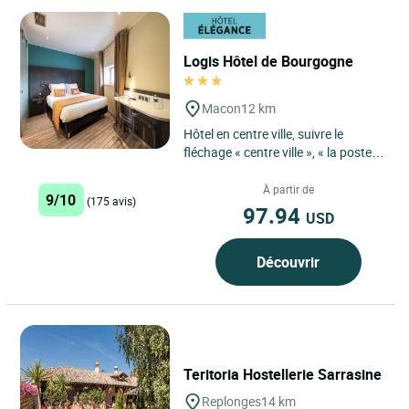
Logis Hôtel de Bourgogne
Macon
12 km
Hôtel en centre ville, suivre le
fléchage « centre ville », « la poste ».
Sortie autoroute A6 : « Mâcon Nord
» en...
À partir de
9/10
(175 avis)
97.94
USD
Découvrir
Teritoria Hostellerie Sarrasine
Replonges
14 km