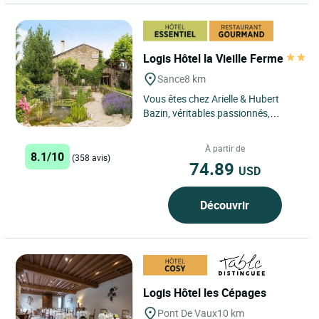
Logis Hôtel la Vieille Ferme
Sance
8 km
Vous êtes chez Arielle & Hubert
Bazin, véritables passionnés,
animés par le goût de bien vous
recevoir… Cet hôtel...
À partir de
8.1/10
(358 avis)
74.89
USD
Découvrir
Logis Hôtel les Cépages
Pont De Vaux
10 km