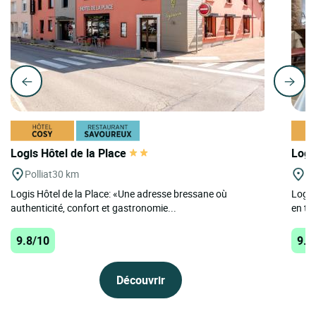
Logis Hôtel de la Place
Logi
Polliat
30 km
Po
Logis Hôtel de la Place: «Une adresse bressane où
Logis
authenticité, confort et gastronomie...
en to
9.8/10
9.7
Découvrir