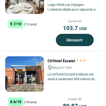
Logis Hôtel Les Cépages -
L’adresse idéale pour séjourner en
toute autonomie au cœur de
Pont‑de‑Vaux, entre plaisance...
À partir de
9.7/10
(113 avis)
103.7
USD
Découvrir
Cit'Hotel Escatel
Macon
11 km
Le Cit'hotel Escatel à Mâcon est
situé à seulement 900 mètres du
centre de la ville. Cet Hôtel avec
restaurant offre...
À partir de
8.6/10
(130 avis)
89.87