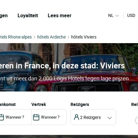
gen
Loyaliteit
Lees meer
NL
USD
tels Rhone-alpes
hôtels Ardeche
hôtels Viviers
en in France, in deze stad: Viviers
ant uit meer dan 2.000 Logis Hotels tegen lage prijzen
aankomst
vertrek
Reizigers
Rei
2 Reizigers