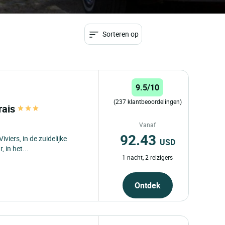
Sorteren op
9.5/10
(237 klantbeoordelingen)
rais
Vanaf
92.43
iviers, in de zuidelijke
USD
 in het...
1 nacht, 2 reizigers
Ontdek