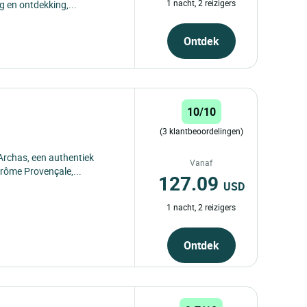
1 nacht, 2 reizigers
 en ontdekking,...
Ontdek
10/10
(3 klantbeoordelingen)
Archas, een authentiek
Vanaf
 Drôme Provençale,...
127.09
USD
1 nacht, 2 reizigers
Ontdek