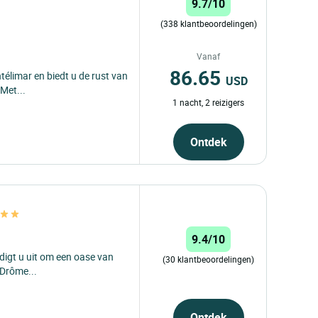
9.7/10
(338 klantbeoordelingen)
Vanaf
86.65
ntélimar en biedt u de rust van
USD
Met...
1 nacht, 2 reizigers
Ontdek
9.4/10
gt u uit om een ​​oase van
(30 klantbeoordelingen)
 Drôme...
Ontdek