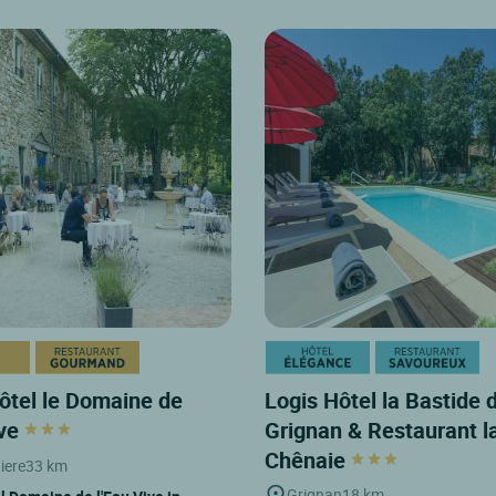
ôtel le Domaine de
Logis Hôtel la Bastide 
ive
Grignan & Restaurant l
Chênaie
iere
33 km
Grignan
18 km