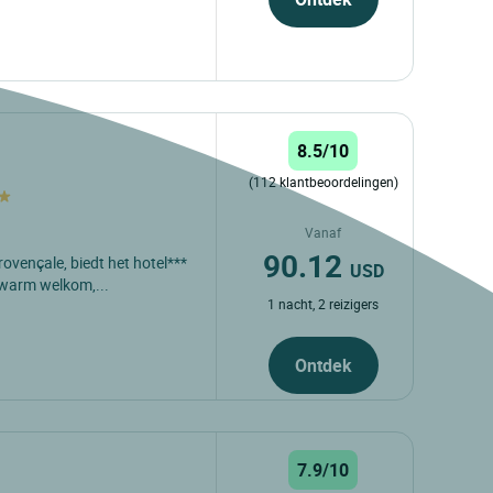
8.5/10
(112 klantbeoordelingen)
Vanaf
90.12
ovençale, biedt het hotel***
USD
 warm welkom,...
1 nacht, 2 reizigers
Ontdek
7.9/10