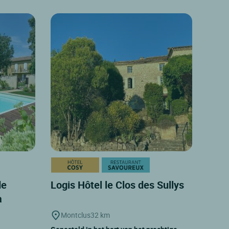
de
Logis Hôtel le Clos des Sullys
a
Montclus
32 km