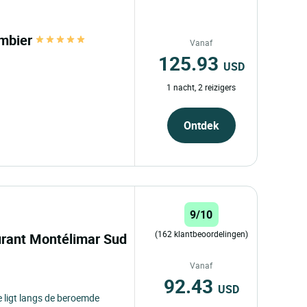
ombier
Vanaf
125.93
USD
1 nacht, 2 reizigers
Ontdek
9/10
(162 klantbeoordelingen)
aurant Montélimar Sud
Vanaf
92.43
USD
 ligt langs de beroemde