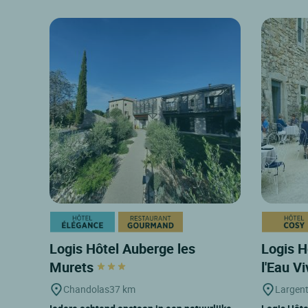
Logis Hôtel Auberge les
Logis H
Murets
l'Eau V
Chandolas
37 km
Largent