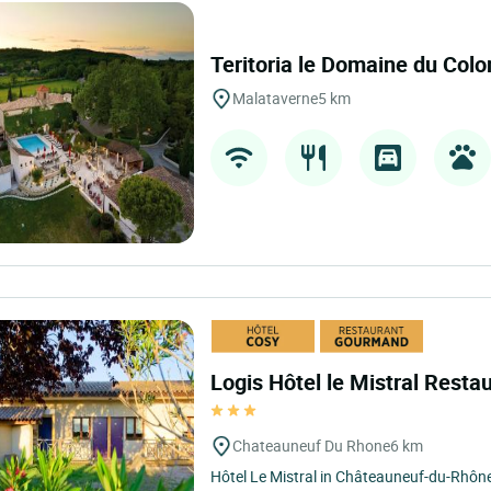
Teritoria le Domaine du Col
Malataverne
5 km
Logis Hôtel le Mistral Rest
Chateauneuf Du Rhone
6 km
Hôtel Le Mistral in Châteauneuf-du-Rhône