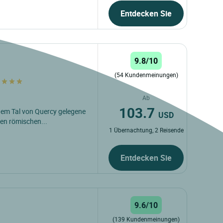
Entdecken Sie
9.8/10
(54 Kundenmeinungen)
e
Ab
103.7
nem Tal von Quercy gelegene
USD
ten römischen...
1 Übernachtung, 2 Reisende
Entdecken Sie
9.6/10
(139 Kundenmeinungen)