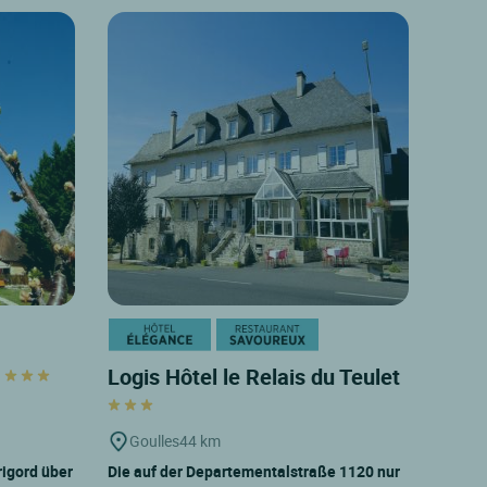
s
Logis Hôtel le Relais du Teulet
Goulles
44 km
igord über
Die auf der Departementalstraße 1120 nur