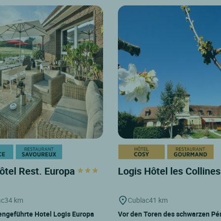
ôtel Rest. Europa
Logis Hôtel les Colline
ac
34 km
Cublac
41 km
engeführte Hotel Logis Europa
Vor den Toren des schwarzen Pér