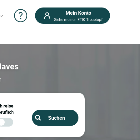
Mein Konto
Siehe meinen ETIK Treuetopf
 Naves
n
ch reise
ruflich