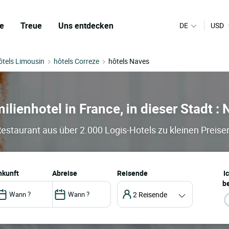
e
Treue
Uns entdecken
DE
USD
ôtels Limousin
hôtels Correze
hôtels Naves
ilienhotel in France, in dieser Stadt :
Restaurant aus über 2.000 Logis-Hotels zu kleinen Preise
ankunft
abreise
Reisende
I
be
2 Reisende