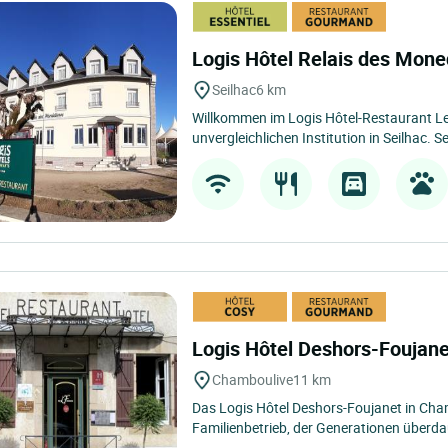
Logis Hôtel Relais des Mon
Seilhac
6 km
Willkommen im Logis Hôtel-Restaurant Le 
unvergleichlichen Institution in Seilhac. Sei
Logis Hôtel Deshors-Foujan
Chamboulive
11 km
Das Logis Hôtel Deshors-Foujanet in Cham
Familienbetrieb, der Generationen überdau