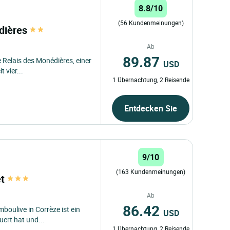
8.8/10
(56 Kundenmeinungen)
edières
Ab
89.87
Relais des Monédières, einer
USD
t vier...
1 Übernachtung, 2 Reisende
Entdecken Sie
9/10
(163 Kundenmeinungen)
et
Ab
86.42
boulive in Corrèze ist ein
USD
ert hat und...
1 Übernachtung, 2 Reisende