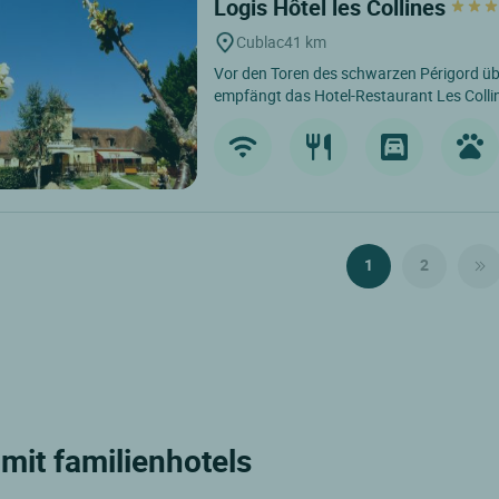
Logis Hôtel les Collines
Cublac
41 km
Vor den Toren des schwarzen Périgord üb
empfängt das Hotel-Restaurant Les Collin
1
2
mit familienhotels