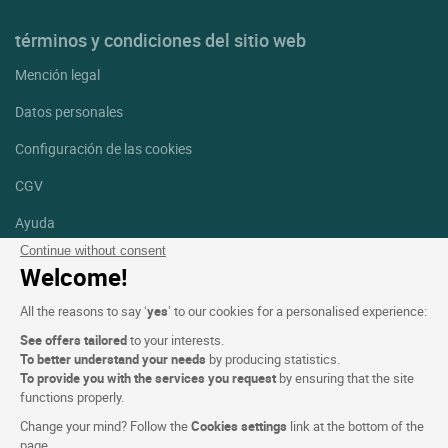
términos y condiciones del sitio web
Mención legal
Datos personales
Configuración de las cookies
CGV
Ayuda
Continue without consent
Mapa del sitio
Welcome!
Créditos
All the reasons to say ‘
yes
’ to our cookies for a personalised experience:
fotografías
See offers tailored
to your interests.
Síguenos
To better understand your needs
by producing statistics.
To provide you with the services you request
by ensuring that the site
Facebook
Instagram
functions properly.
Change your mind? Follow the
Cookies settings
link at the bottom of the
Linkedin
page.