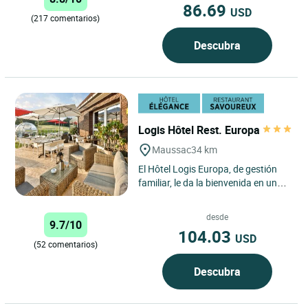
86.69
USD
(217 comentarios)
Descubra
Logis Hôtel Rest. Europa
Maussac
34 km
El Hôtel Logis Europa, de gestión
familiar, le da la bienvenida en un
precioso entorno verde a las
puertas del parque natural...
desde
9.7/10
104.03
USD
(52 comentarios)
Descubra