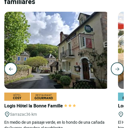
familiares
Logis Hôtel la Bonne Famille
Logi
Sarrazac
36 km
M
En medio de un paisaje verde, en lo hondo de una cañada
El Hôt
de Quercy, descubra el pueblecito...
bienv