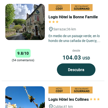
Logis Hôtel la Bonne Famille
Sarrazac
36 km
En medio de un paisaje verde, en lo
hondo de una cañada de Quercy,
descubra el pueblecito de Sarrazac.
Frente a la vieja...
desde
9.8/10
104.03
USD
(54 comentarios)
Descubra
Logis Hôtel les Collines
Cublac
41 km