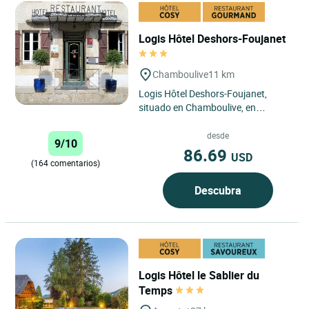
Logis Hôtel Deshors-Foujanet
Chamboulive
11 km
Logis Hôtel Deshors-Foujanet,
situado en Chamboulive, en
Corrèze, es un establecimiento
familiar que ha sobrevivido a
desde
9/10
generaciones,...
86.69
USD
(164 comentarios)
Descubra
Logis Hôtel le Sablier du
Temps