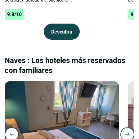
9.8/10
9.7
Descubra
Naves : Los hoteles más reservados
con familiares