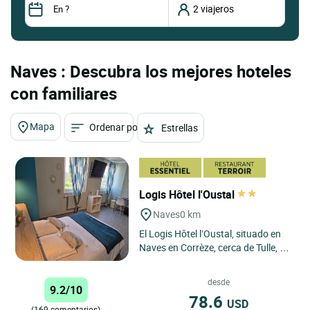
Naves : Descubra los mejores hoteles
con familiares
Mapa
Ordenar por
Estrellas
Logis Hôtel l'Oustal
Naves
0 km
El Logis Hôtel l’Oustal, situado en
Naves en Corrèze, cerca de Tulle, es
una dirección ideal para una
estancia cómoda...
desde
9.2/10
78.6
USD
(169 comentarios)