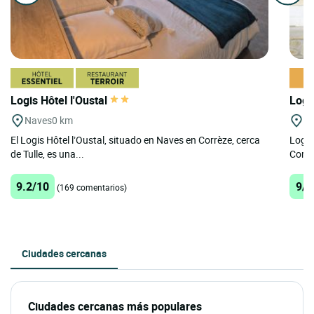
Logis Hôtel l'Oustal
Logi
Naves
0 km
Ch
El Logis Hôtel l’Oustal, situado en Naves en Corrèze, cerca
Logis
de Tulle, es una...
Corrè
9.2/10
9/1
(169 comentarios)
Ciudades cercanas
Ciudades cercanas más populares