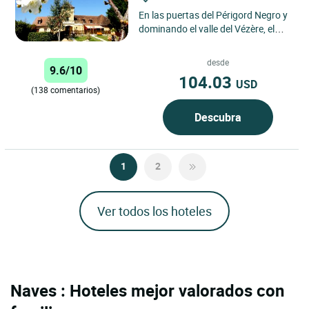
En las puertas del Périgord Negro y
dominando el valle del Vézère, el
Hotel-Restaurante Les Collines
atiende a sus huéspedes...
desde
9.6/10
104.03
USD
(138 comentarios)
Descubra
1
2
Ver todos los hoteles
Naves : Hoteles mejor valorados con