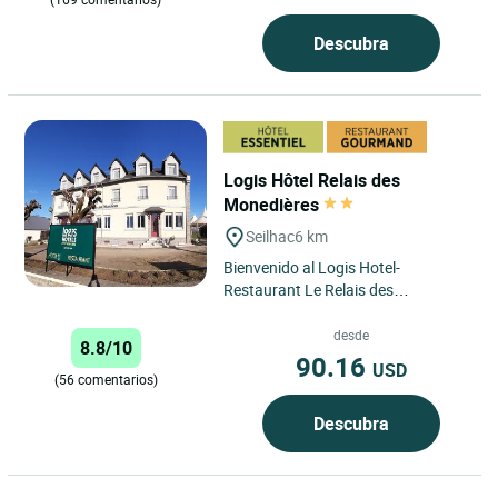
Descubra
Logis Hôtel Relais des
Monedières
Seilhac
6 km
Bienvenido al Logis Hotel-
Restaurant Le Relais des
Monédières, una institución sin
igual ubicada en Seilhac.
desde
8.8/10
Gestionado...
90.16
USD
(56 comentarios)
Descubra