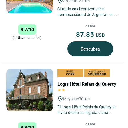
Argentat
27 km
Situado en el corazón de la
hermosa ciudad de Argentat, en
Corrèze, el Logis Hotel Le Sablier du
Temps ofrece una experiencia...
desde
8.7/10
87.85
USD
(115 comentarios)
Descubra
Logis Hôtel Relais du Quercy
Meyssac
30 km
El Logis Hôtel Relais du Quercy le
invita desde su llegada a una
auténtica escapada en el corazón
del sur de Corrèze,...
desde
8.8/10