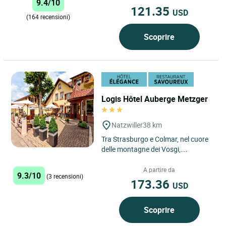
9.4/10
121.35
USD
(164 recensioni)
Scoprire
Logis Hôtel Auberge Metzger
Natzwiller
38 km
Tra Strasburgo e Colmar, nel cuore
delle montagne dei Vosgi,
concedetevi un'incantevole sosta
all'Hôtel Auberge Metzger,...
A partire da
9.3/10
(3 recensioni)
173.36
USD
Scoprire