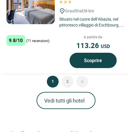
Graufthal
38 km
Situato nel cuore dell’Alsazia, nel
pittoresco villaggio di Eschbourg, il
Logis Hôtel Au Vieux Moulin è una
struttura...
A partire da
9.8/10
(71 recensioni)
113.26
USD
Scoprire
1
2
Vedi tutti gli hotel