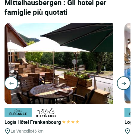
Mittelhausbergen : Gli hotel per
famiglie più quotati
Logis Hôtel Frankenbourg
Logi
La Vancelle
46 km
Bi