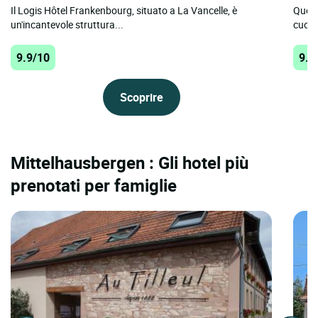
Il Logis Hôtel Frankenbourg, situato a La Vancelle, è
Quest
un'incantevole struttura...
cuore 
9.9/10
9.8
Scoprire
Mittelhausbergen : Gli hotel più
prenotati per famiglie