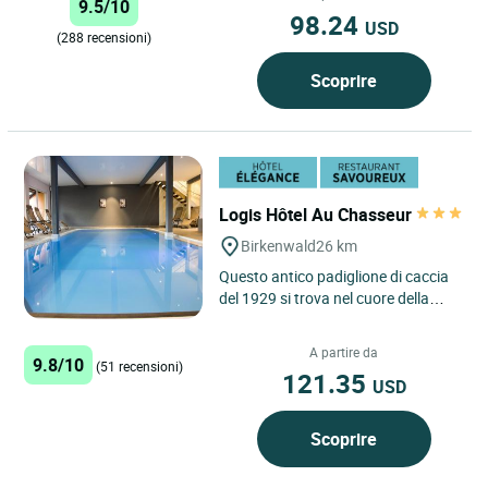
9.5/10
98.24
USD
(288 recensioni)
Scoprire
Logis Hôtel Au Chasseur
Birkenwald
26 km
Questo antico padiglione di caccia
del 1929 si trova nel cuore della
"Svizzera" dell'Alsazia, ai piedi del
Schneeberg. Rilassatevi...
A partire da
9.8/10
(51 recensioni)
121.35
USD
Scoprire