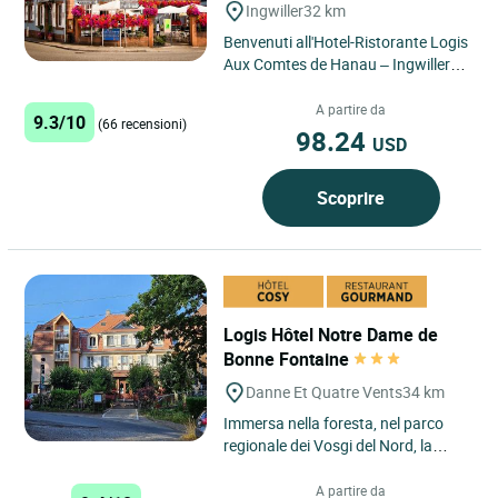
Ingwiller
32 km
Benvenuti all'Hotel-Ristorante Logis
Aux Comtes de Hanau – Ingwiller
Nel cuore dell'Alsazia settentrionale,
nell'incantevole...
A partire da
9.3/10
(66 recensioni)
98.24
USD
Scoprire
Logis Hôtel Notre Dame de
Bonne Fontaine
Danne Et Quatre Vents
34 km
Immersa nella foresta, nel parco
regionale dei Vosgi del Nord, la
nostra struttura è gestita dalla
stessa famiglia da 3...
A partire da