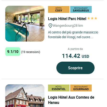
Logis Hôtel Parc Hôtel
Wangenbourg
28 km
Al centro del più grande massiccio
forestale dei Vosgi, nel cuore
dell'Alsazia, nella pittoresca
stazione di Wangenbourg,...
A partire da
9.1/10
(19 recensioni)
114.42
USD
Scoprire
Logis Hôtel Aux Comtes de
Hanau