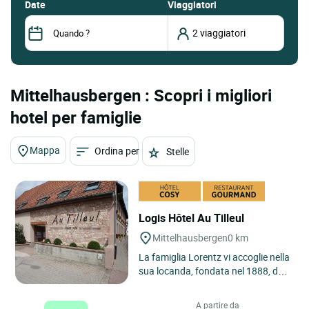
date
Viaggiatori
Mittelhausbergen : Scopri i migliori
hotel per famiglie
Mappa
Ordina per
Stelle
Logis Hôtel Au Tilleul
Mittelhausbergen
0 km
La famiglia Lorentz vi accoglie nella
sua locanda, fondata nel 1888, da 5
generazioni. In posizione ideale a 5
km da Strasburgo,...
A partire da