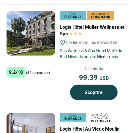
Logis Hôtel Muller Wellness et
Spa
Niederbronn Les Bains
38 km
Das Wellness & Spa Hotel Muller in
Bad Niederbronn im Niederrhein
bietet Ihnen einen wunderschönen
Urlaub im Herzen des...
A partire da
9.2/10
(34 recensioni)
99.39
USD
Scoprire
Logis Hôtel Au Vieux Moulin