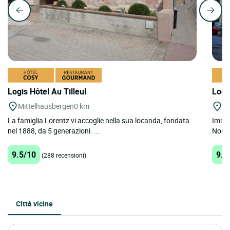
Logis Hôtel Au Tilleul
Logi
Mittelhausbergen
0 km
Da
La famiglia Lorentz vi accoglie nella sua locanda, fondata
Immer
nel 1888, da 5 generazioni. ...
Nord, 
9.5/10
9.4
(288 recensioni)
Città vicine