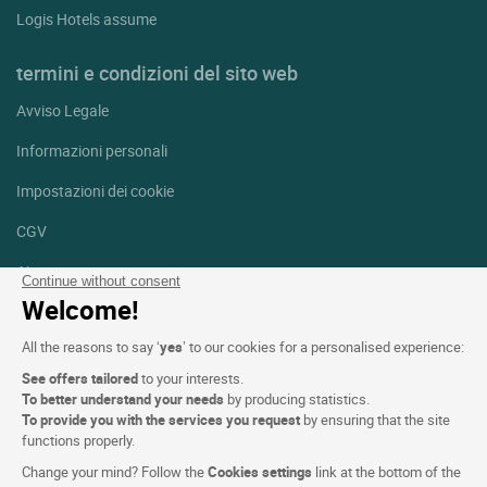
Logis Hotels assume
termini e condizioni del sito web
Avviso Legale
Informazioni personali
Impostazioni dei cookie
CGV
Aiuto
Continue without consent
Welcome!
Mappa del sito
All the reasons to say ‘
yes
’ to our cookies for a personalised experience:
Crediti fotografici
See offers tailored
to your interests.
Seguici
To better understand your needs
by producing statistics.
To provide you with the services you request
by ensuring that the site
Facebook
Instagram
functions properly.
Change your mind? Follow the
Cookies settings
link at the bottom of the
Linkedin