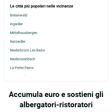
Le città più popolari nelle vicinanze
Birkenwald
Ingwiller
Mittelhausbergen
Natzwiller
Niederbronn Les Bains
Niedersteinbach
La Petite Pierre
La Vancelle
Wangenbourg
Accumula euro e sostieni gli
La Broque
albergatori-ristoratori
Kintzheim
Graufthal