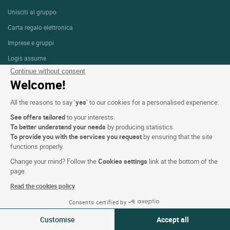
Unisciti al gruppo
Carta regalo elettronica
Imprese e gruppi
Logis assume
Continue without consent
Spazio stampa
Welcome!
All the reasons to say ‘
yes
’ to our cookies for a personalised experience:
Condizioni del sito
See offers tailored
to your interests.
Avviso Legale
To better understand your needs
by producing statistics.
To provide you with the services you request
by ensuring that the site
Protezione dei dati personali (RGPD)
functions properly.
Impostazioni dei cookie
Change your mind? Follow the
Cookies settings
link at the bottom of the
page.
CGV
Read the cookies policy
Assistenza
Consents certified by
Mappa del sito
07-08 Ago 2026
Modifica
Crediti fotografici
Customise
Accept all
2 viaggiatori | 1 camera