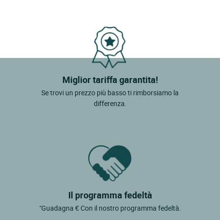
Miglior tariffa garantita!
Se trovi un prezzo più basso ti rimborsiamo la
differenza.
Il programma fedeltà
"Guadagna € Con il nostro programma fedeltà.