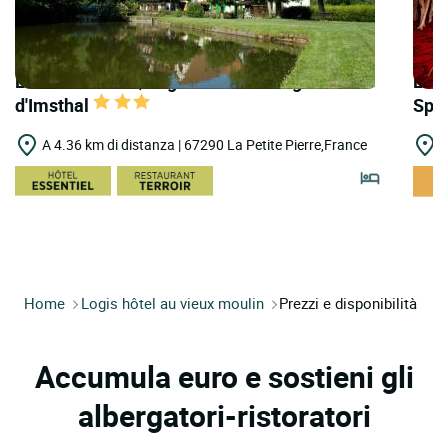
LOGIS HOTELS | Logis Hôtel Auberge
LOGI
d'Imsthal
Spa
A 4.36 km di distanza | 67290 La Petite Pierre,France
A
Home
Logis hôtel au vieux moulin
Prezzi e disponibilità
Accumula euro e sostieni gli
albergatori-ristoratori