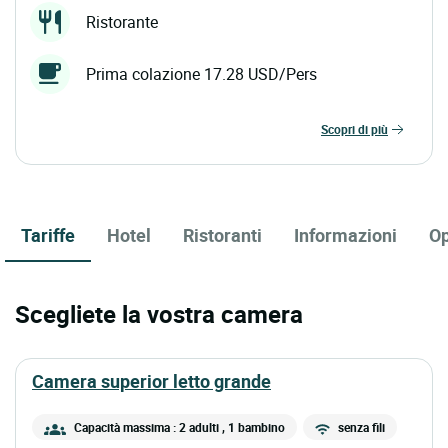
Ristorante
Prima colazione 17.28 USD/Pers
scopri di più
Tariffe
Hotel
Ristoranti
Informazioni
Op
Scegliete la vostra camera
camera superior letto grande
Capacità massima : 2 adulti
, 1 bambino
senza fili