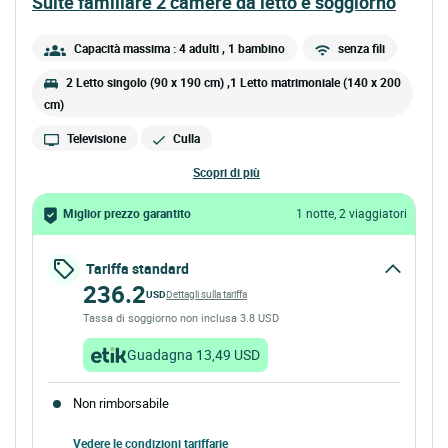
suite familiare 2 camere da letto e soggiorno
Capacità massima : 4 adulti
, 1 bambino
senza fili
2 Letto singolo (90 x 190 cm) ,1 Letto matrimoniale (140 x 200
cm)
Televisione
Culla
scopri di più
Miglior prezzo garantito
1 notte, 2 viaggiatori
Tariffa standard
236.2
USD
Dettagli sulla tariffa
Tassa di soggiorno non inclusa 3.8 USD
Guadagna 13,49 USD
Non rimborsabile
Vedere le condizioni tariffarie