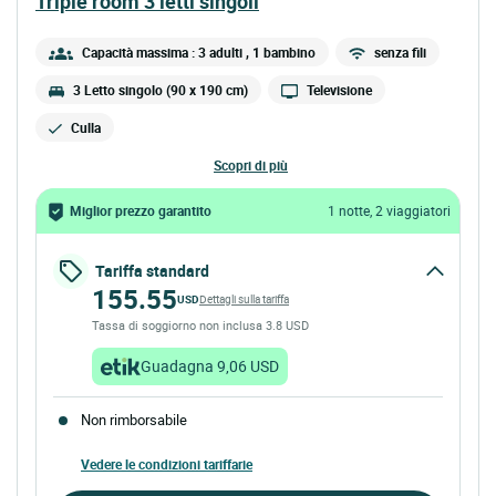
triple room 3 letti singoli
Capacità massima : 3 adulti
, 1 bambino
senza fili
3 Letto singolo (90 x 190 cm)
Televisione
Culla
scopri di più
Miglior prezzo garantito
1 notte, 2 viaggiatori
Tariffa standard
155.55
USD
Dettagli sulla tariffa
Tassa di soggiorno non inclusa 3.8 USD
Guadagna 9,06 USD
Non rimborsabile
Vedere le condizioni tariffarie