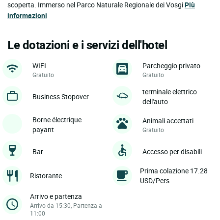
scoperta. Immerso nel Parco Naturale Regionale dei Vosgi
Più
informazioni
Le dotazioni e i servizi dell'hotel
WIFI
Parcheggio privato
Gratuito
Gratuito
terminale elettrico
Business Stopover
dell'auto
Borne électrique
Animali accettati
payant
Gratuito
Bar
Accesso per disabili
Prima colazione 17.28
Ristorante
USD/Pers
Arrivo e partenza
Arrivo da 15:30, Partenza a
11:00