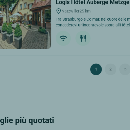
Logis Hôtel Auberge Metzg
Natzwiller
25 km
Tra Strasburgo e Colmar, nel cuore delle 
concedetevi un'incantevole sosta all'Hôte
1
2
glie più quotati