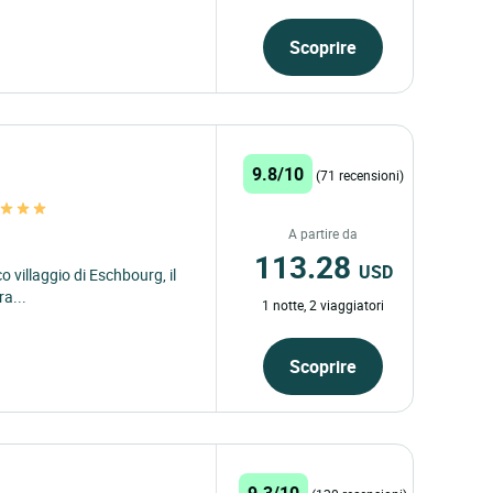
Scoprire
9.8/10
(71 recensioni)
n
A partire da
113.28
USD
co villaggio di Eschbourg, il
a...
1 notte, 2 viaggiatori
Scoprire
9.3/10