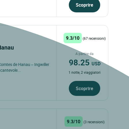
Scoprire
9.3/10
(67 recensioni)
 Hanau
A partire da
98.25
USD
 Comtes de Hanau – Ingwiller
ncantevole...
1 notte, 2 viaggiatori
Scoprire
9.3/10
(3 recensioni)