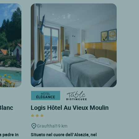
Blanc
Logis Hôtel Au Vieux Moulin
Graufthal
19 km
a padre in
Situato nel cuore dell’Alsazia, nel