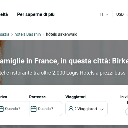
eltà
Per saperne di più
IT
USD
lsazia
hôtels Bas rhin
hôtels Birkenwald
famiglie in France, in questa città: Bir
el e ristorante tra oltre 2.000 Logis Hotels a prezzi bassi
arrivo
partenza
Viaggiatori
In v
2 Viaggiatori