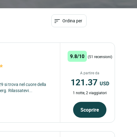
Ordina per
9.8/10
(51 recensioni)
A partire da
121.37
USD
9 si trova nel cuore della
erg. Rilassatevi...
1 notte, 2 viaggiatori
Scoprire