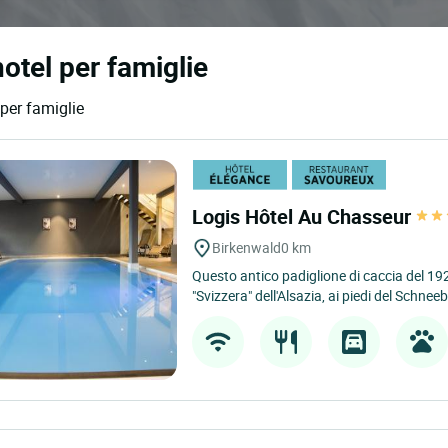
hotel per famiglie
 per famiglie
Logis Hôtel Au Chasseur
Birkenwald
0 km
Questo antico padiglione di caccia del 192
"Svizzera" dell'Alsazia, ai piedi del Schneeb