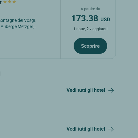
er
A partire da
173.38
USD
montagne dei Vosgi,
l Auberge Metzger,...
1 notte, 2 viaggiatori
Scoprire
Vedi tutti gli hotel
Vedi tutti gli hotel