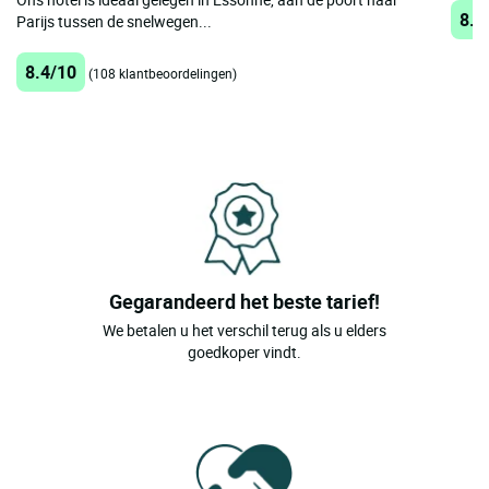
8.3
Parijs tussen de snelwegen...
8.4/10
(108 klantbeoordelingen)
Gegarandeerd het beste tarief!
We betalen u het verschil terug als u elders
goedkoper vindt.