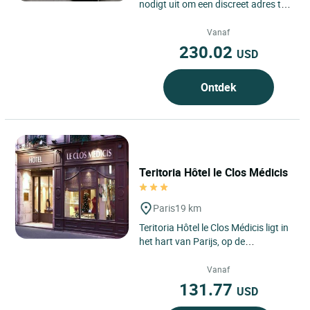
nodigt uit om een discreet adres te
ontdekken in het hart van het 14e
arrondissement van...
Vanaf
230.02
USD
Ontdek
Teritoria Hôtel le Clos Médicis
Paris
19 km
Teritoria Hôtel le Clos Médicis ligt in
het hart van Parijs, op de
linkeroever in het 5e
arrondissement, waar het
Vanaf
Quartier...
131.77
USD