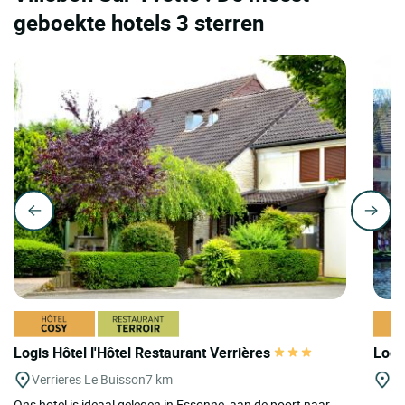
geboekte hotels 3 sterren
Logis Hôtel l'Hôtel Restaurant Verrières
Logi
Verrieres Le Buisson
7 km
Vi
Ons hotel is ideaal gelegen in Essonne, aan de poort naar