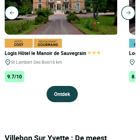
Logis Hôtel le Manoir de Sauvegrain
Logis
St Lambert Des Bois
16 km
Pa
9.7/10
8.9
Ontdek
Villebon Sur Yvette : De meest