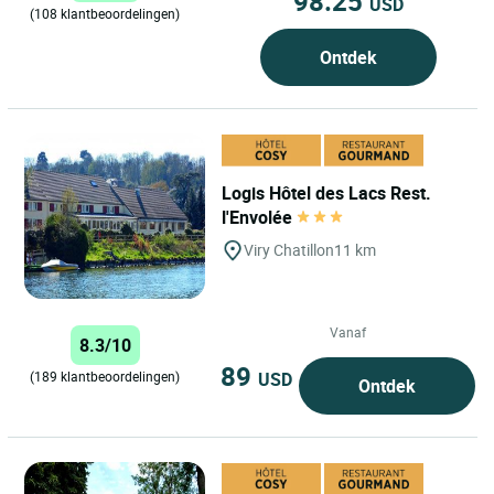
98.25
USD
(108 klantbeoordelingen)
Ontdek
Logis Hôtel des Lacs Rest.
l'Envolée
Viry Chatillon
11 km
Vanaf
8.3/10
89
USD
(189 klantbeoordelingen)
Ontdek