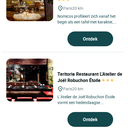
Paris
20 km
Nomicos profileert zich vanaf het
begin als een tafel met karakter,
verankerd in de Teritoria-geest, in
het hart van het...
Ontdek
Teritoria Restaurant L'Atelier de
Joël Robuchon Étoile
Paris
20 km
L’Atelier de Joël Robuchon Étoile
vormt een hedendaagse
adempauze in het hart van het 8e
arrondissement van Parijs, op...
Ontdek