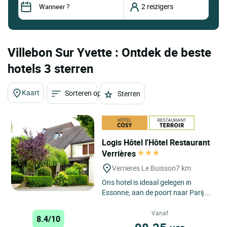
Villebon Sur Yvette : Ontdek de beste
hotels 3 sterren
Kaart
Sorteren op
Sterren
Logis Hôtel l'Hôtel Restaurant
Verrières
Verrieres Le Buisson
7 km
Ons hotel is ideaal gelegen in
Essonne, aan de poort naar Parijs
tussen de snelwegen A86 en A6, en
verwelkomt u het hele...
Vanaf
8.4/10