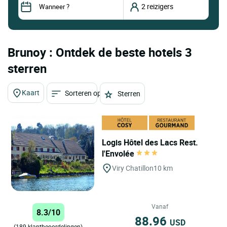
Brunoy : Ontdek de beste hotels 3
sterren
Kaart
Sorteren op
Sterren
Logis Hôtel des Lacs Rest.
l'Envolée
Viry Chatillon
10 km
Vanaf
8.3/10
88.96
USD
(189 klantbeoordelingen)