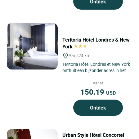
Ontdek
Teritoria Hôtel Londres & New
York
Paris
24 km
Teritoria Hôtel Londres et New York
onthult een bijzonder adres in het
hart van het 8e arrondissement van
Parijs, tussen...
Vanaf
150.19
USD
Ontdek
Urban Style Hôtel Concortel