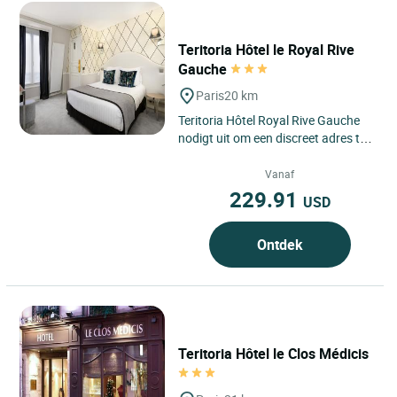
Teritoria Hôtel le Royal Rive
Gauche
Paris
20 km
Teritoria Hôtel Royal Rive Gauche
nodigt uit om een discreet adres te
ontdekken in het hart van het 14e
arrondissement van...
Vanaf
229.91
USD
Ontdek
Teritoria Hôtel le Clos Médicis