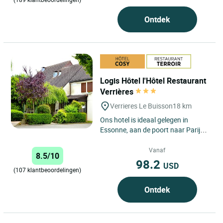
Ontdek
Logis Hôtel l'Hôtel Restaurant
Verrières
Verrieres Le Buisson
18 km
Ons hotel is ideaal gelegen in
Essonne, aan de poort naar Parijs
tussen de snelwegen A86 en A6, en
verwelkomt u het hele...
Vanaf
8.5/10
98.2
USD
(107 klantbeoordelingen)
Ontdek