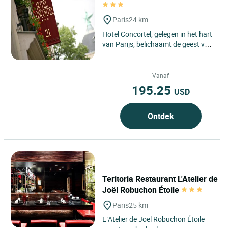
Paris
24 km
Hotel Concortel, gelegen in het hart
van Parijs, belichaamt de geest van
een elegant stedelijk adres waar
hedendaags comfort...
Vanaf
195.25
USD
Ontdek
Teritoria Restaurant L'Atelier de
Joël Robuchon Étoile
Paris
25 km
L’Atelier de Joël Robuchon Étoile