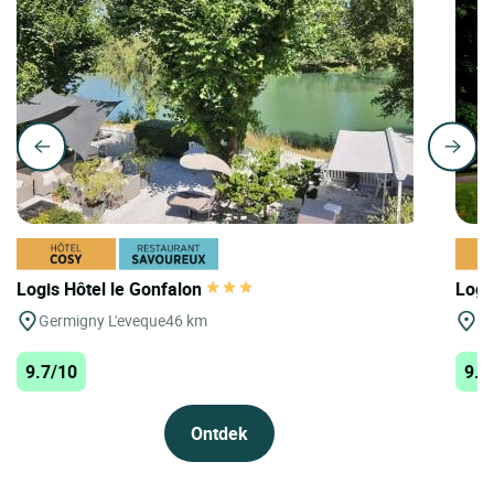
Logis Hôtel le Gonfalon
Logi
Germigny L'eveque
46 km
St
9.7/10
9.7
Ontdek