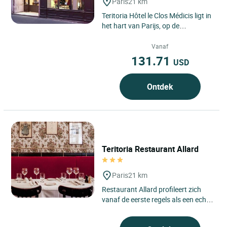
Paris
21 km
Teritoria Hôtel le Clos Médicis ligt in
het hart van Parijs, op de
linkeroever in het 5e
arrondissement, waar het
Vanaf
Quartier...
131.71
USD
Ontdek
Teritoria Restaurant Allard
Paris
21 km
Restaurant Allard profileert zich
vanaf de eerste regels als een echte
Parijse maison, gelegen in het 6e
arrondissement van...