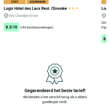
Logis Hôtel des Lacs Rest. l'Envolée
Logi
Viry Chatillon
10 km
Ve
Ons h
8.3/10
Parij
(189 klantbeoordelingen)
8.5
Gegarandeerd het beste tarief!
We betalen u het verschil terug als u elders
goedkoper vindt.