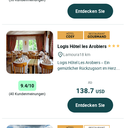
Entdecken Sie
Logis Hôtel les Arobiers
Lamoura
18 km
Logis Hôtel Les Arobiers – Ein
gemütlicher Rückzugsort im Herzen
des Haut-Jura, wo Charme, Natur
und Authentizität...
Ab
9.4/10
138.7
USD
(40 Kundenmeinungen)
Entdecken Sie