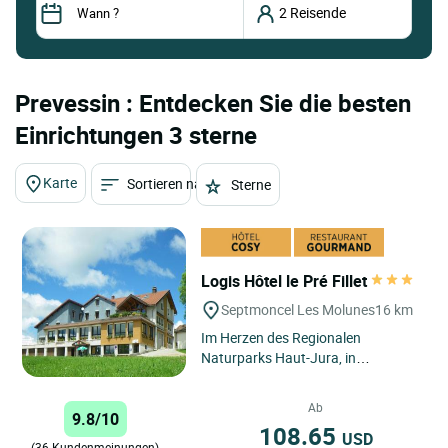
Prevessin : Entdecken Sie die besten
Einrichtungen 3 sterne
Karte
Sortieren nach
Sterne
Logis Hôtel le Pré Fillet
Septmoncel Les Molunes
16 km
Im Herzen des Regionalen
Naturparks Haut-Jura, in
Septmoncel-Les-Molunes, thront
das Logis Hôtel Le Pré Fillet über
Ab
9.8/10
unberührten...
108.65
USD
(36 Kundenmeinungen)