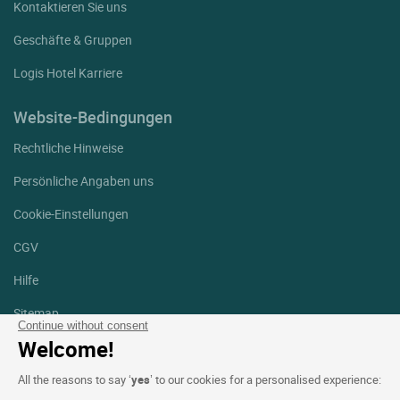
Kontaktieren Sie uns
Geschäfte & Gruppen
Logis Hotel Karriere
Website-Bedingungen
Rechtliche Hinweise
Persönliche Angaben uns
Cookie-Einstellungen
CGV
Hilfe
Sitemap
Continue without consent
Welcome!
Fotodanksagungen
All the reasons to say ‘
yes
’ to our cookies for a personalised experience:
Folgen Sie uns