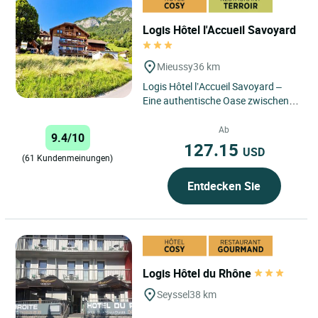
Logis Hôtel l'Accueil Savoyard
Mieussy
36 km
Logis Hôtel l’Accueil Savoyard –
Eine authentische Oase zwischen
Seen und Bergen der Haute-Savoie
Dieses familiengeführte...
Ab
9.4/10
127.15
USD
(61 Kundenmeinungen)
Entdecken Sie
Logis Hôtel du Rhône
Seyssel
38 km