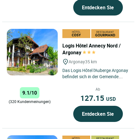
Entdecken Sie
Logis Hôtel Annecy Nord /
Argonay
Argonay
35 km
Das Logis Hôtel l'Auberge Argonay
befindet sich in der Gemeinde
Argonay und bietet seinen
Besuchern ein einzigartiges
Ab
9.1/10
Aufenthaltserlebnis,...
127.15
USD
(320 Kundenmeinungen)
Entdecken Sie