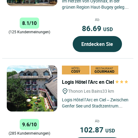
Im Herzen von Oyonnax, in der
grünen Region Haut-Bugey gelegen,
zeichnet sich das Logis Hôtel du
Haut-Bugey durch seine...
Ab
8.1/10
86.69
USD
(125 Kundenmeinungen)
Entdecken Sie
Logis Hôtel l'Arc en Ciel
Thonon Les Bains
33 km
Logis Hôtel l’Arc en Ciel – Zwischen
Genfer See und Stadtzentrum
gelegen, eine komfortable und
gemütliche Unterkunft,...
Ab
9.6/10
102.87
USD
(285 Kundenmeinungen)