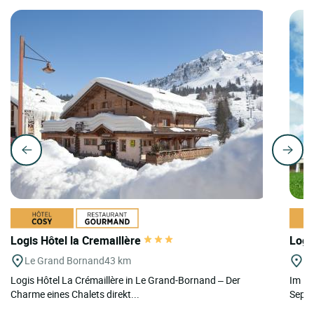
Logis Hôtel la Cremaillère
Logis
Le Grand Bornand
43 km
Se
Logis Hôtel La Crémaillère in Le Grand-Bornand – Der
Im He
Charme eines Chalets direkt...
Septm