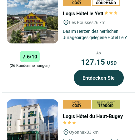
Logis Hôtel le Yeti
Les Rousses
26 km
Das im Herzen des herrlichen
Juragebirges gelegene Hôtel Le Yeti
in Les Rousses bietet Reisenden auf
der Suche nach Abenteuer...
Ab
7.6/10
127.15
USD
(26 Kundenmeinungen)
Entdecken Sie
Logis Hôtel du Haut-Bugey
Oyonnax
33 km