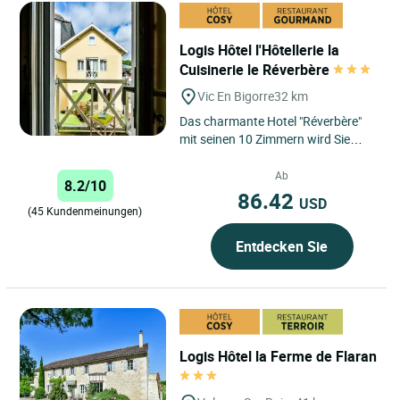
Logis Hôtel l'Hôtellerie la
Cuisinerie le Réverbère
Vic En Bigorre
32 km
Das charmante Hotel "Réverbère"
mit seinen 10 Zimmern wird Sie
durch seine Authentizität, seine
Ruhe und seine besondere...
Ab
8.2/10
86.42
USD
(45 Kundenmeinungen)
Entdecken Sie
Logis Hôtel la Ferme de Flaran