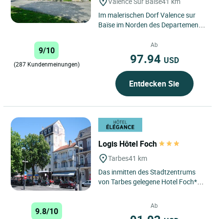
Valence Sur Baise
41 km
Im malerischen Dorf Valence sur
Baïse im Norden des Departements
Gers, zwischen Auch und Condom,
liegt das Logis Hôtel...
Ab
9/10
97.94
USD
(287 Kundenmeinungen)
Entdecken Sie
Logis Hôtel Foch
Tarbes
41 km
Das inmitten des Stadtzentrums
von Tarbes gelegene Hotel Foch***
empfängt Sie in einem gastlichen,
familiären Ambiente....
Ab
9.8/10