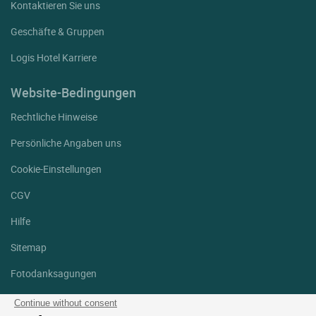
Kontaktieren Sie uns
Geschäfte & Gruppen
Logis Hotel Karriere
Website-Bedingungen
Rechtliche Hinweise
Persönliche Angaben uns
Cookie-Einstellungen
CGV
Hilfe
Sitemap
Fotodanksagungen
Folgen Sie uns
Continue without consent