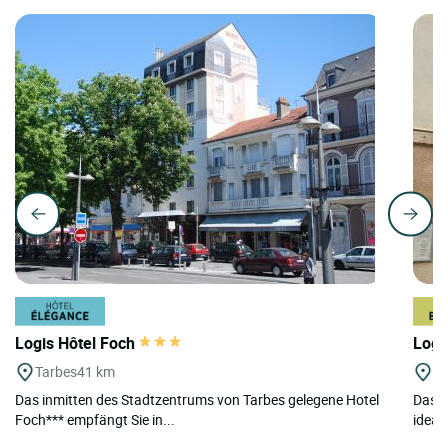
Logis Hôtel Foch
Logi
Tarbes
41 km
Mi
Das inmitten des Stadtzentrums von Tarbes gelegene Hotel
Das L
Foch*** empfängt Sie in...
ideal