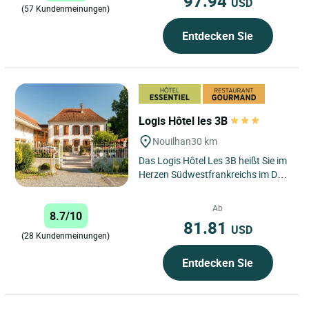
97.94
USD
(57 Kundenmeinungen)
Entdecken Sie
Logis Hôtel les 3B
Nouilhan
30 km
Das Logis Hôtel Les 3B heißt Sie im
Herzen Südwestfrankreichs im Dorf
Nouilhan willkommen, in der Nähe
von Tarbes, Maubourguet...
Ab
8.7/10
81.81
USD
(28 Kundenmeinungen)
Entdecken Sie