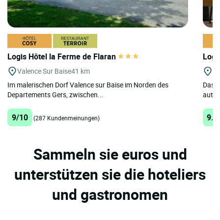
Logis Hôtel la Ferme de Flaran
Logi
Valence Sur Baise
41 km
Go
Im malerischen Dorf Valence sur Baïse im Norden des
Das L
Departements Gers, zwischen...
authe
9/10
9.2
(287 Kundenmeinungen)
Sammeln sie euros und
unterstützen sie die hoteliers
und gastronomen