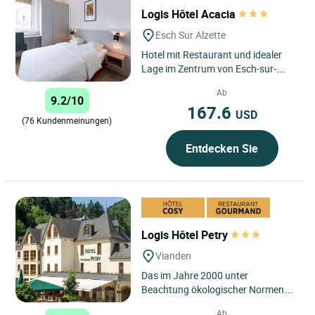
Logis Hôtel Acacia
Esch Sur Alzette
Hotel mit Restaurant und idealer
Lage im Zentrum von Esch-sur-
Alzette, in einer ruhigen Straße und
Ab
nahe dem Bahnhof, einem...
9.2/10
167.6
USD
(76 Kundenmeinungen)
Entdecken Sie
Logis Hôtel Petry
Vianden
Das im Jahre 2000 unter
Beachtung ökologischer Normen
erbaute Hotel "Petry" erwartet Sie
Ab