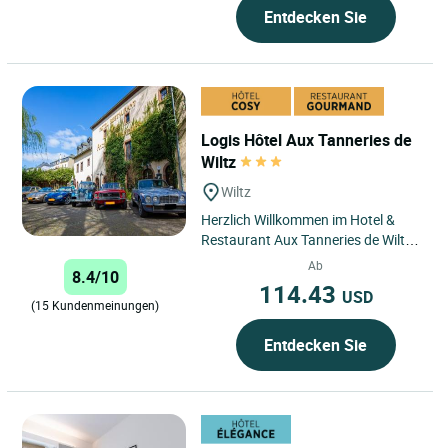
Entdecken Sie
Logis Hôtel Aux Tanneries de
Wiltz
Wiltz
Herzlich Willkommen im Hotel &
Restaurant Aux Tanneries de Wiltz,
inmitten der grünen Umgebung der
Ab
8.4/10
luxemburgischen Ardennen....
114.43
USD
(15 Kundenmeinungen)
Entdecken Sie