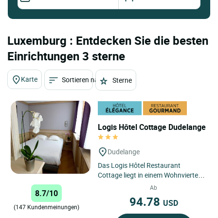
Luxemburg : Entdecken Sie die besten
Einrichtungen 3 sterne
Karte
Sortieren nach
Sterne
Logis Hôtel Cottage Dudelange
Dudelange
Das Logis Hôtel Restaurant
Cottage liegt in einem Wohnviertel
im Zentrum von Dudelange und
Ab
8.7/10
verfügt über einen kostenlosen...
94.78
USD
(147 Kundenmeinungen)