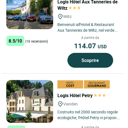
Logis Hôtel Aux Tanneries de
Wiltz
Wiltz
Benvenuti all'Hotel & Restaurant
Aux Tanneries de Wiltz, nel verde
delle Ardenne lussemburghesi. Il
A partire da
8.5/10
(16 recensioni)
nostro hotel è strettamente...
114.07
USD
Scoprire
Logis Hôtel Petry
Vianden
Costruito nel 2000 secondo regole
ecologiche, l'Hôtel Petry vi propone
il suo centro benessere e di rimessa
A partire da