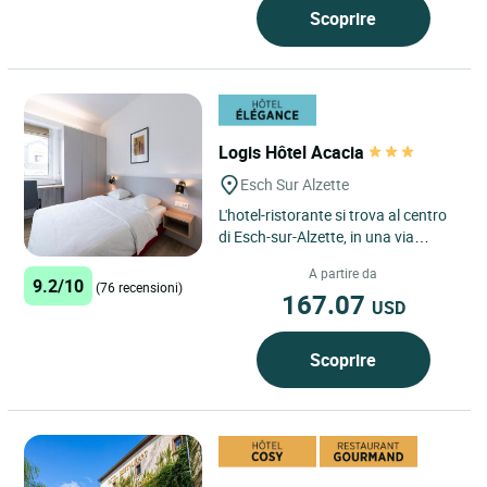
Scoprire
Logis Hôtel Acacia
Esch Sur Alzette
L'hotel-ristorante si trova al centro
di Esch-sur-Alzette, in una via
tranquilla, vicino alla stazione, ad
A partire da
un parcheggio...
9.2/10
(76 recensioni)
167.07
USD
Scoprire