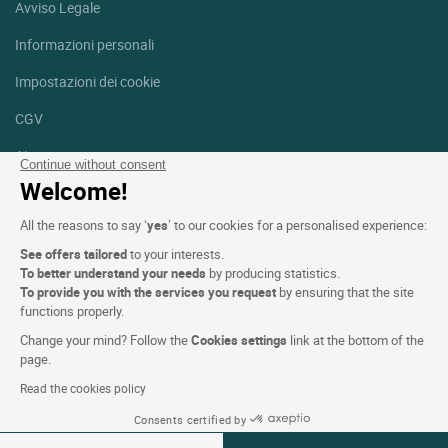
Avviso Legale
Informazioni personali
Impostazioni dei cookie
CGV
Aiuto
Continue without consent
Welcome!
Mappa del sito
All the reasons to say ‘
yes
’ to our cookies for a personalised experience:
Crediti fotografici
See offers tailored
to your interests.
Seguici
To better understand your needs
by producing statistics.
To provide you with the services you request
by ensuring that the site
Facebook
Instagram
functions properly.
Change your mind? Follow the
Cookies settings
link at the bottom of the
Linkedin
page.
Read the cookies policy
Consents certified by