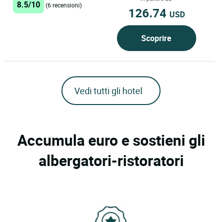
in forma "Slender-You"...
8.5/10
(6 recensioni)
126.74
USD
Scoprire
Vedi tutti gli hotel
Accumula euro e sostieni gli
albergatori-ristoratori