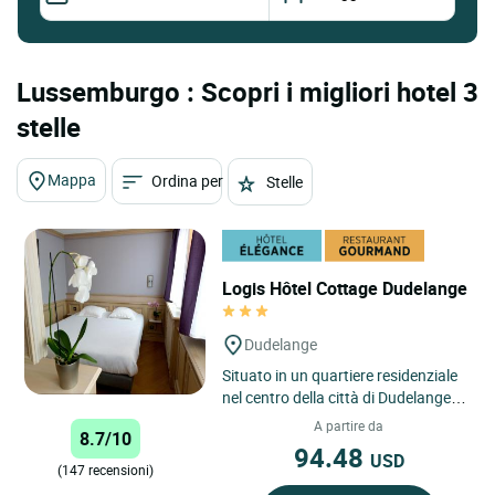
Lussemburgo : Scopri i migliori hotel 3
stelle
Mappa
Ordina per
Stelle
Logis Hôtel Cottage Dudelange
Dudelange
Situato in un quartiere residenziale
nel centro della città di Dudelange, il
Logis Hôtel Restaurant Cottage
A partire da
8.7/10
dispone di...
94.48
USD
(147 recensioni)