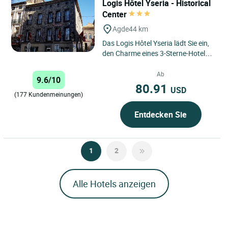
Logis Hôtel Yseria - Historical
Center
Agde
44 km
Das Logis Hôtel Yseria lädt Sie ein,
den Charme eines 3-Sterne-Hotels
im Herzen von Agde zu entdecken,
eingebettet zwischen...
Ab
9.6/10
80.91
USD
(177 Kundenmeinungen)
Entdecken Sie
1
2
Alle Hotels anzeigen