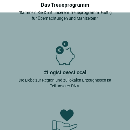
Das Treueprogramm
"Sammeln Sie € mit unserem Treueprogramm. Gültig
für Übernachtungen und Mahlzeiten."
#LogisLovesLocal
Die Liebe zur Region und zu lokalen Erzeugnissen ist
Teil unserer DNA.