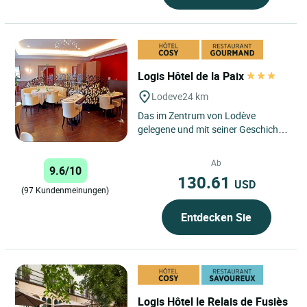
Logis Hôtel de la Paix
Lodeve
24 km
Das im Zentrum von Lodève
gelegene und mit seiner Geschichte
behaftete Hotel-Restaurant, eine
ehemalige Postrelaisstation,...
Ab
9.6/10
130.61
USD
(97 Kundenmeinungen)
Entdecken Sie
Logis Hôtel le Relais de Fusiès