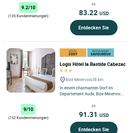
den Mittelmeerstränden,...
Ab
9.2/10
83.22
USD
(135 Kundenmeinungen)
Entdecken Sie
Logis Hôtel la Bastide Cabezac
Bize Minervois
38 km
In einem charmanten Dorf im
Departement Aude, Bize Minervois,
liegt die Bastide de Cabezac, die
hübsch auf das Blau des...
Ab
9/10
91.31
USD
(152 Kundenmeinungen)
Entdecken Sie