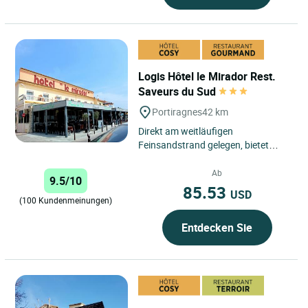
Logis Hôtel le Mirador Rest.
Saveurs du Sud
Portiragnes
42 km
Direkt am weitläufigen
Feinsandstrand gelegen, bietet
Ihnen das Hotel „Le Mirador“ einen
herrlichen Blick auf das
Ab
9.5/10
Mittelmeer....
85.53
USD
(100 Kundenmeinungen)
Entdecken Sie