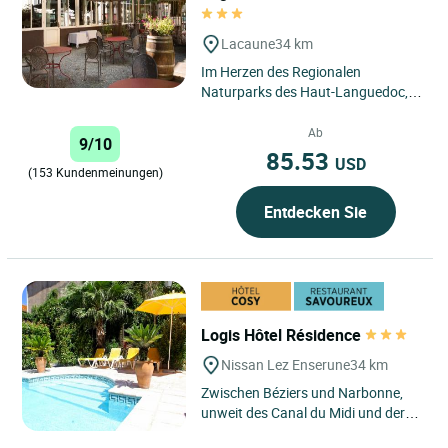
Lacaune
34 km
Im Herzen des Regionalen
Naturparks des Haut-Languedoc,
im Departement Tarn, liegt das
„Relais de Fusiès“ mit einer...
Ab
9/10
85.53
USD
(153 Kundenmeinungen)
Entdecken Sie
Logis Hôtel Résidence
Nissan Lez Enserune
34 km
Zwischen Béziers und Narbonne,
unweit des Canal du Midi und der
Römerstätte Ensérune, 10 km von