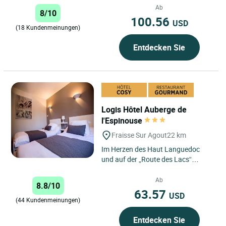
Bains im Departement Hérault
Ab
8/10
und...
100.56
USD
(18 Kundenmeinungen)
Entdecken Sie
Logis Hôtel Auberge de
l'Espinouse
Fraisse Sur Agout
22 km
Im Herzen des Haut Languedoc
und auf der „Route des Lacs“
erwartet Sie das „Auberge de
l’Espinouse“ mit einer
Ab
8.8/10
traditionellen...
63.57
USD
(44 Kundenmeinungen)
Entdecken Sie