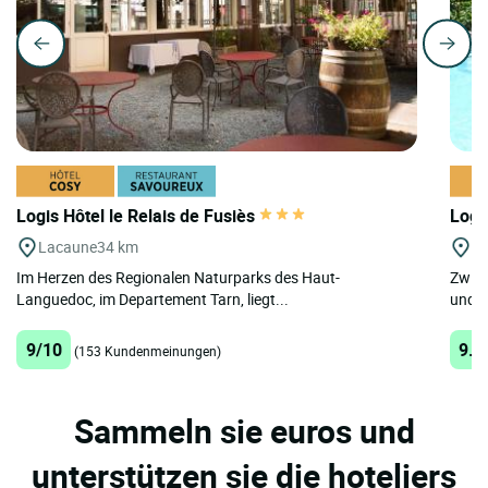
Logis Hôtel le Relais de Fusiès
Logi
Lacaune
34 km
Ni
Im Herzen des Regionalen Naturparks des Haut-
Zwisc
Languedoc, im Departement Tarn, liegt...
und d
9/10
9.2
(153 Kundenmeinungen)
Sammeln sie euros und
unterstützen sie die hoteliers