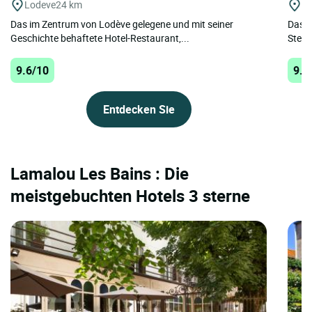
Lodeve
24 km
A
Das im Zentrum von Lodève gelegene und mit seiner
Das L
Geschichte behaftete Hotel-Restaurant,...
Stern
9.6/10
9.6
Entdecken Sie
Lamalou Les Bains : Die
meistgebuchten Hotels 3 sterne